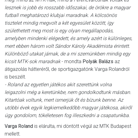
lesznek is jobb és rosszabb időszakai, de örökre a magyar
futball meghatározó klubjai maradnak. A kölcsönös
tisztelet mindig megvolt a két egyesület között, így
születhetett meg most is egy olyan megállapodás,
amelyben mindenki elégedett, és amely azért is különleges,
mert ebben három volt Sándor Károly Akadémista érintett.
Különböző utakat járnak, de a mi szemünkben mindig egy
kicsit MTK-sok maradnak
- mondta
Polyák Balázs
az
átigazolás hátteréről, de sportigazgatónk Varga Rolandról
is beszélt.
- Roland az egyetlen játékos akit szerettünk volna
leigazolni még a keretünkbe, nem gondolkodtunk másban.
Kitartóak voltunk, mert ismerjük őt és bízunk benne. Az
utóbbi évek egyik legkiemelkedőbb magyar játékosa, akiről
úgy gondolom, tökéletesen fog illeszkedni a csapatunkba.
Varga Roland
is elárulta, mi döntött végül az MTK Budapest
mellett.