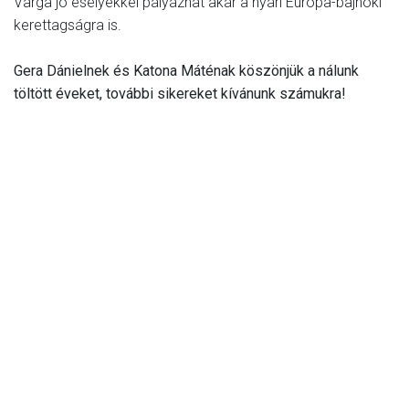
Varga jó esélyekkel pályázhat akár a nyári Európa-bajnoki
kerettagságra is.
Gera Dánielnek és Katona Máténak köszönjük a nálunk
töltött éveket, további sikereket kívánunk számukra!