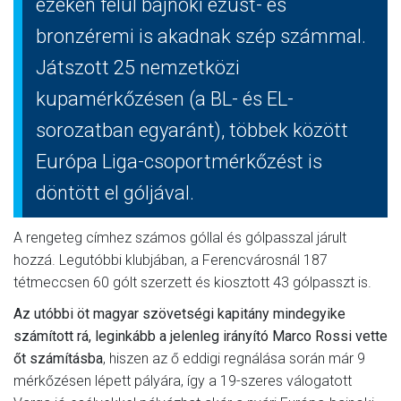
ezeken felül bajnoki ezüst- és
bronzéremi is akadnak szép számmal.
Játszott 25 nemzetközi
kupamérkőzésen (a BL- és EL-
sorozatban egyaránt), többek között
Európa Liga-csoportmérkőzést is
döntött el góljával.
A rengeteg címhez számos góllal és gólpasszal járult
hozzá. Legutóbbi klubjában, a Ferencvárosnál 187
tétmeccsen 60 gólt szerzett és kiosztott 43 gólpasszt is.
Az utóbbi öt magyar szövetségi kapitány mindegyike
számított rá, leginkább a jelenleg irányító Marco Rossi vette
őt számításba
, hiszen az ő eddigi regnálása során már 9
mérkőzésen lépett pályára, így a 19-szeres válogatott