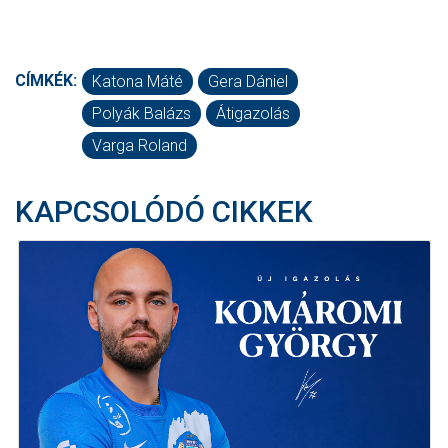
CÍMKÉK:
Katona Máté
Gera Dániel
Polyák Balázs
Átigazolás
Varga Roland
KAPCSOLÓDÓ CIKKEK