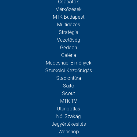
Csapatok
Mérkőzések
MTK Budapest
Múltidézés
Stratégia
Vezetőség
Gedeon
Galéria
Meccsnapi Élmények
Szurkolói Kezdőrúgás
Stadiontúra
Sajtó
Scout
MTK TV
Utánpótlás
Női Szakág
Jegyértékesítés
Webshop