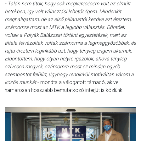
- Talán nem titok, hogy sok megkeresésem volt az elmúlt
hetekben, így volt választási lehetőségem. Mindenkit
meghallgattam, de az első pillanattól kezdve azt éreztem,
számomra most az MTK a legjobb választás. Döntőek
voltak a Polyák Balázzsal történt egyeztetések, mert az
általa felvázoltak voltak számomra a legmeggyőzőbbek, és
rajta éreztem leginkább azt, hogy tényleg engem akarnak.
Eldöntöttem, hogy olyan helyre igazolok, ahová tényleg
szívesen megyek, számomra most ez minden egyéb
szempontot felülírt, úgyhogy rendkívül motiváltan várom a
közös munkát
- mondta a válogatott támadó, akivel
hamarosan hosszabb bemutatkozó interjút is közlünk.