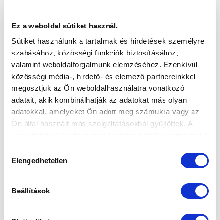
Ez a weboldal sütiket használ.
ÁTROK BELGIUMBAN FOLYTATJA
Sütiket használunk a tartalmak és hirdetések személyre
PÁLYAFUTÁSÁT
szabásához, közösségi funkciók biztosításához,
2026-07-23
valamint weboldalforgalmunk elemzéséhez. Ezenkívül
A belga élvonalban szereplő Zulte-Waregem
közösségi média-, hirdető- és elemező partnereinkkel
átigazolási díjért szerződtette Átrok...
megosztjuk az Ön weboldalhasználatra vonatkozó
adatait, akik kombinálhatják az adatokat más olyan
adatokkal, amelyeket Ön adott meg számukra vagy az
Ön által használt más szolgáltatásokból gyűjtöttek. A
weboldalon való böngészés folytatásával Ön hozzájárul a
sütik használatához.
Hozzájárulás
Elengedhetetlen
kiválasztása
Beállítások