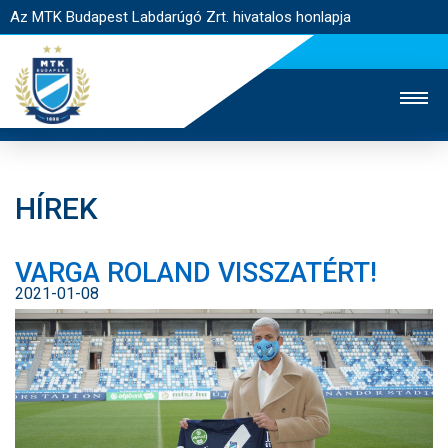
Az MTK Budapest Labdarúgó Zrt. hivatalos honlapja
HÍREK
MTK TV
UTÁNPÓTLÁS
NŐI SZAKÁG
VARGA ROLAND VISSZATÉRT!
JEGYÉRTÉKESÍTÉS
WEBSHOP
STADION
2021-01-08
EGYESÜLET
KAPCSOLAT
NYITÓLAP
HÍREK
CSAPATOK