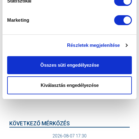
Statisztikai
Marketing
STIPE RADIĆ: „A LIGA LEGJOBB VÉDŐJE
AKAROK LENNI!" (VIDEÓ)
Részletek megjelenítése
2026-07-21
Nyáron érkezett védőnk komoly célokkal vág neki a
szezonnak.
Összes süti engedélyezése
Kiválasztás engedélyezése
KÖVETKEZŐ MÉRKŐZÉS
2026-08-07 17:30