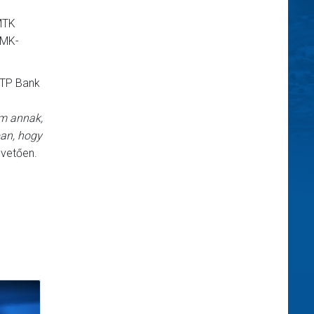
MTK
 MK-
OTP Bank
am annak,
ban, hogy
övetően.