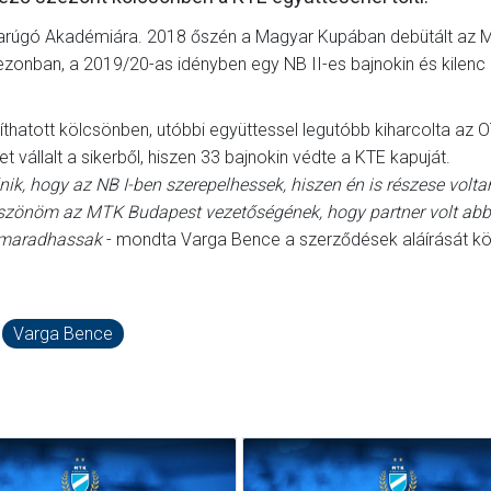
darúgó Akadémiára. 2018 őszén a Magyar Kupában debütált az 
zonban, a 2019/20-as idényben egy NB II-es bajnokin és kilenc
hatott kölcsönben, utóbbi együttessel legutóbb kiharcolta az 
 vállalt a sikerből, hiszen 33 bajnokin védte a KTE kapuját.
ik, hogy az NB I-ben szerepelhessek, hiszen én is részese volt
Köszönöm az MTK Budapest vezetőségének, hogy partner volt ab
l maradhassak
- mondta Varga Bence a szerződések aláírását k
Varga Bence