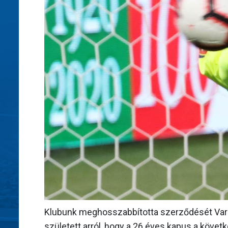
Klubunk meghosszabbította szerződését Var
született arról, hogy a 26 éves kapus a követ