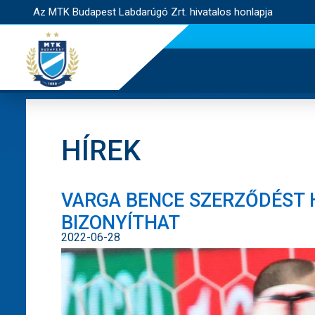
Az MTK Budapest Labdarúgó Zrt. hivatalos honlapja
HÍREK
VARGA BENCE SZERZŐDÉST H
BIZONYÍTHAT
2022-06-28