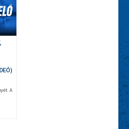
,
DEÓ)
nyét. A