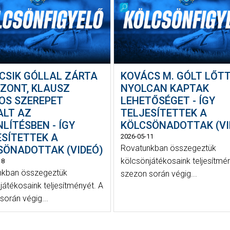
CSIK GÓLLAL ZÁRTA
KOVÁCS M. GÓLT LŐTT
EZONT, KLAUSZ
NYOLCAN KAPTAK
OS SZEREPET
LEHETŐSÉGET - ÍGY
ALT AZ
TELJESÍTETTEK A
LÍTÉSBEN - ÍGY
KÖLCSÖNADOTTAK (VI
ESÍTETTEK A
2026-05-11
Rovatunkban összegeztük
SÖNADOTTAK (VIDEÓ)
kölcsönjátékosaink teljesítmé
18
nkban összegeztük
szezon során végig...
játékosaink teljesítményét. A
során végig...