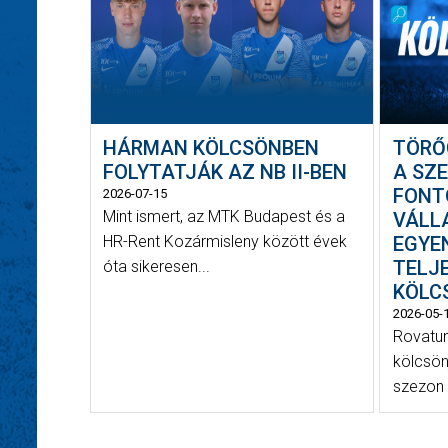
HÁRMAN KÖLCSÖNBEN
TÖRŐ
FOLYTATJÁK AZ NB II-BEN
A SZ
FONT
2026-07-15
Mint ismert, az MTK Budapest és a
VÁLL
HR-Rent Kozármisleny között évek
EGYEN
TELJ
óta sikeresen...
KÖLC
2026-05-
Rovatu
kölcsön
szezon 