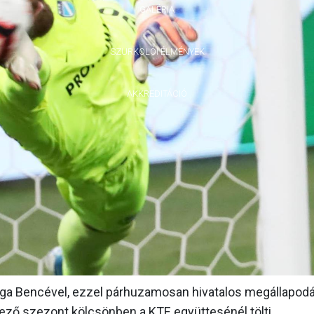
GALÉRIA
SZURKOLÓI ÉLMÉNYEK
AKKREDITÁCIÓ
ga Bencével, ezzel párhuzamosan hivatalos megállapod
kező szezont kölcsönben a KTE együttesénél tölti.