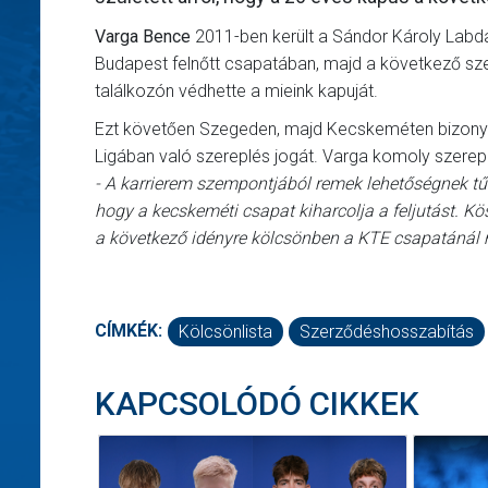
Varga Bence
2011-ben került a Sándor Károly Lab
Budapest felnőtt csapatában, majd a következő sze
találkozón védhette a mieink kapuját.
Ezt követően Szegeden, majd Kecskeméten bizonyít
Ligában való szereplés jogát. Varga komoly szerepet
- A karrierem szempontjából remek lehetőségnek tűn
hogy a kecskeméti csapat kiharcolja a feljutást. 
a következő idényre kölcsönben a KTE csapatáná
CÍMKÉK:
Kölcsönlista
Szerződéshosszabítás
KAPCSOLÓDÓ CIKKEK