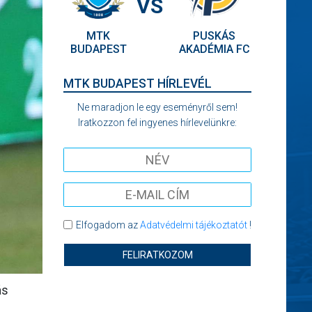
VS
MTK
PUSKÁS
BUDAPEST
AKADÉMIA FC
MTK BUDAPEST HÍRLEVÉL
Ne maradjon le egy eseményről sem!
Iratkozzon fel ingyenes hírlevelünkre:
Elfogadom az
Adatvédelmi tájékoztatót
!
FELIRATKOZOM
ás