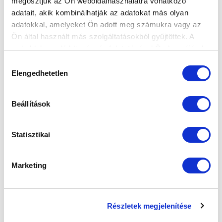
megosztjuk az Ön weboldalhasználatra vonatkozó
adatait, akik kombinálhatják az adatokat más olyan
adatokkal, amelyeket Ön adott meg számukra vagy az
Ön által használt más szolgáltatásokból gyűjtöttek. A
weboldalon való böngészés folytatásával Ön hozzájárul a
ZÁRT KAPUSAK LESZNEK A HÉTVÉGI
sütik használatához.
Hozzájárulás
MÉRKŐZÉSEK AZ AKADÉMIÁN
Elengedhetetlen
kiválasztása
2026-01-23
Közlemény.
Beállítások
Statisztikai
Marketing
KÖVETKEZŐ MÉRKŐZÉS
Részletek megjelenítése