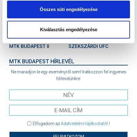
2026-08-09 17:30
SÁNDOR KÁROLY LABDARÚGÓ AKADÉMIA
Összes süti engedélyezése
VS
Kiválasztás engedélyezése
MTK BUDAPEST II
SZEKSZÁRDI UFC
MTK BUDAPEST HÍRLEVÉL
Ne maradjon le egy eseményről sem! Iratkozzon fel ingyenes
hírlevelünkre:
Elfogadom az
Adatvédelmi tájékoztatót
!
FELIRATKOZOM