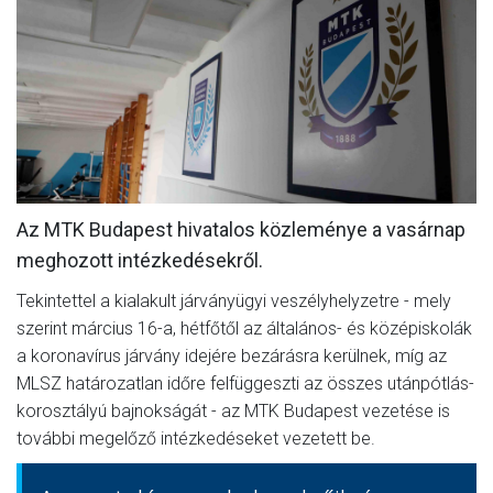
MÉRKŐZÉSEK
KLUB
GALÉRIA
SZURKOLÓI ÉLMÉNYEK
AKKREDITÁCIÓ
Az MTK Budapest hivatalos közleménye a vasárnap
meghozott intézkedésekről.
Tekintettel a kialakult járványügyi veszélyhelyzetre - mely
szerint március 16-a, hétfőtől az általános- és középiskolák
a koronavírus járvány idejére bezárásra kerülnek, míg az
MLSZ határozatlan időre felfüggeszti az összes utánpótlás-
korosztályú bajnokságát - az MTK Budapest vezetése is
további megelőző intézkedéseket vezetett be.