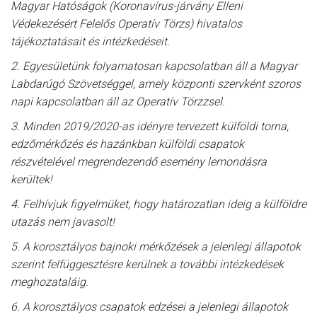
Magyar Hatóságok (Koronavírus-járvány Elleni
Védekezésért Felelős Operatív Törzs) hivatalos
tájékoztatásait és intézkedéseit.
2. Egyesületünk folyamatosan kapcsolatban áll a Magyar
Labdarúgó Szövetséggel, amely központi szervként szoros
napi kapcsolatban áll az Operatív Törzzsel.
3. Minden 2019/2020-as idényre tervezett külföldi torna,
edzőmérkőzés és hazánkban külföldi csapatok
részvételével megrendezendő esemény lemondásra
kerültek!
4. Felhívjuk figyelmüket, hogy határozatlan ideig a külföldre
utazás nem javasolt!
5. A korosztályos bajnoki mérkőzések a jelenlegi állapotok
szerint felfüggesztésre kerülnek a további intézkedések
meghozataláig.
6. A korosztályos csapatok edzései a jelenlegi állapotok