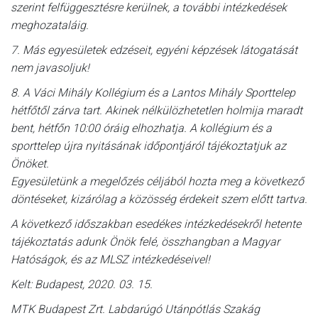
szerint felfüggesztésre kerülnek, a további intézkedések
meghozataláig.
7. Más egyesületek edzéseit, egyéni képzések látogatását
nem javasoljuk!
8. A Váci Mihály Kollégium és a Lantos Mihály Sporttelep
hétfőtől zárva tart. Akinek nélkülözhetetlen holmija maradt
bent, hétfőn 10:00 óráig elhozhatja. A kollégium és a
sporttelep újra nyitásának időpontjáról tájékoztatjuk az
Önöket.
Egyesületünk a megelőzés céljából hozta meg a következő
döntéseket, kizárólag a közösség érdekeit szem előtt tartva.
A következő időszakban esedékes intézkedésekről hetente
tájékoztatás adunk Önök felé, összhangban a Magyar
Hatóságok, és az MLSZ intézkedéseivel!
Kelt: Budapest, 2020. 03. 15.
MTK Budapest Zrt. Labdarúgó Utánpótlás Szakág