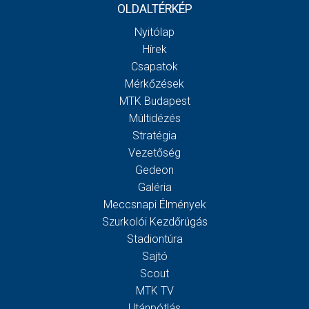
OLDALTÉRKÉP
Nyitólap
Hírek
Csapatok
Mérkőzések
MTK Budapest
Múltidézés
Stratégia
Vezetőség
Gedeon
Galéria
Meccsnapi Élmények
Szurkolói Kezdőrúgás
Stadiontúra
Sajtó
Scout
MTK TV
Utánpótlás