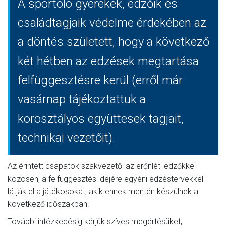
A sportoló gyerekek, edzőik és
családtagjaik védelme érdekében az
a döntés született, hogy a következő
két hétben az edzések megtartása
felfüggesztésre kerül (erről már
vasárnap tájékoztattuk a
korosztályos együttesek tagjait,
technikai vezetőit).
Az érintett csapatok szakvezetői az erőnléti edzőkkel
közösen, a felfüggesztés idejére egyéni edzéstervekkel
látják el a játékosokat, akik ennek mentén készülnek a
következő időszakban.
További intézkedésig kérjük szíves megértésüket,