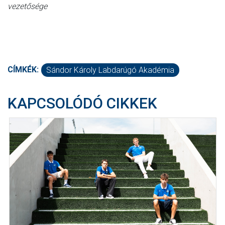
vezetősége
CÍMKÉK:
Sándor Károly Labdarúgó Akadémia
KAPCSOLÓDÓ CIKKEK