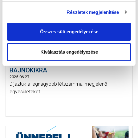
Részletek megjelenítése
Összes süti engedélyezése
Kiválasztás engedélyezése
TÖBB EZER PARTNEREGYESÜLETI
JÁTÉKOS LÁTOGATOTT KI A HAZAI
BAJNOKIKRA
2025-06-27
Díjaztuk a legnagyobb létszámmal megjelenő
egyesületeket.