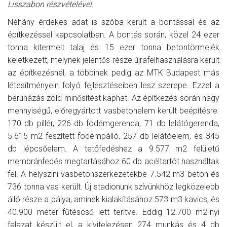
Lisszabon részvételével.
Néhány érdekes adat is szóba került a bontással és az
építkezéssel kapcsolatban. A bontás során, közel 24 ezer
tonna kitermelt talaj és 15 ezer tonna betontörmelék
keletkezett, melynek jelentős része újrafelhasználásra került
az építkezésnél, a többinek pedig az MTK Budapest más
létesítményein folyó fejlesztéseiben lesz szerepe. Ezzel a
beruházás zöld minősítést kaphat. Az építkezés során nagy
mennyiségű, előregyártott vasbetonelem került beépítésre.
170 db pillér, 226 db födémgerenda, 71 db lelátógerenda,
5.615 m2 feszített födémpálló, 257 db lelátóelem, és 345
db lépcsőelem. A tetőfedéshez a 9.577 m2 felületű
membránfedés megtartásához 60 db acéltartót használtak
fel. A helyszíni vasbetonszerkezetekbe 7.542 m3 beton és
736 tonna vas került. Új stadionunk szívünkhöz legközelebb
álló része a pálya, aminek kialakításához 573 m3 kavics, és
40.900 méter fűtéscső lett terítve. Eddig 12.700 m2-nyi
falazat készült el, a kivitelezésen 274 munkás és 4 db