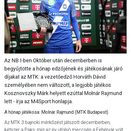
MÉRKŐZÉSEK
KLUB
GALÉRIA
SZURKOLÓI ÉLMÉNYEK
AKKREDITÁCIÓ
Az NB I-ben Október után decemberben is
begyűjtötte a hónap edzőjének és játékosának járó
díjakat az MTK: a vezetőedző Horváth Dávid
személyében nem változott, a legjobb játékos
Kosznovszky Márk helyett ezúttal Molnár Rajmund
lett - írja az M4Sport honlapja.
A hónap játékosa: Molnár Rajmund (MTK Budapest)
Az MTK 3 bajnoki mérkőzést játszott decemberben,
kétszer a Paks, míg az év utolsó meccsén a Fehérvár volt