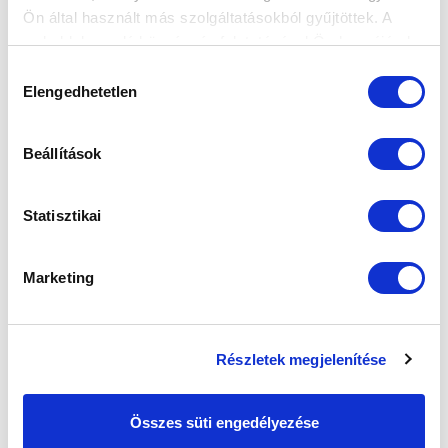
Ön által használt más szolgáltatásokból gyűjtöttek. A
MTK BUDAPEST II
SZEKSZÁRDI UFC
weboldalon való böngészés folytatásával Ön hozzájárul a
sütik használatához.
Hozzájárulás
MTK BUDAPEST HÍRLEVÉL
Elengedhetetlen
kiválasztása
Ne maradjon le egy eseményről sem! Iratkozzon fel ingyenes
hírlevelünkre:
Beállítások
Statisztikai
Marketing
Elfogadom az
Adatvédelmi tájékoztatót
!
FELIRATKOZOM
Részletek megjelenítése
SZPONZOROK
Összes süti engedélyezése