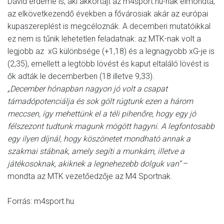
Dávid érdeme is, aki akkortájt az m4sport.hu-nak elmondta,
az elkövetkezendő években a fővárosiak akár az európai
kupaszereplést is megcéloznák. A decemberi mutatóikkal
ez nem is tűnik lehetetlen feladatnak: az MTK-nak volt a
legjobb az xG különbsége (+1,18) és a legnagyobb xG-je is
(2,35), emellett a legtöbb lövést és kaput eltaláló lövést is
ők adták le decemberben (18 illetve 9,33).
„December hónapban nagyon jó volt a csapat
támadópotenciálja és sok gólt rúgtunk ezen a három
meccsen, így mehettünk el a téli pihenőre, hogy egy jó
félszezont tudtunk magunk mögött hagyni. A legfontosabb
egy ilyen díjnál, hogy köszönetet mondható annak a
szakmai stábnak, amely segíti a munkám, illetve a
játékosoknak, akiknek a legnehezebb dolguk van”
–
mondta az MTK vezetőedzője az M4 Sportnak.
Forrás: m4sport.hu