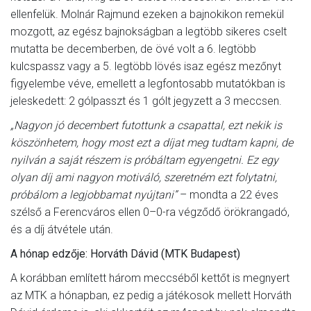
ellenfelük. Molnár Rajmund ezeken a bajnokikon remekül
mozgott, az egész bajnokságban a legtöbb sikeres cselt
mutatta be decemberben, de övé volt a 6. legtöbb
kulcspassz vagy a 5. legtöbb lövés isaz egész mezőnyt
figyelembe véve, emellett a legfontosabb mutatókban is
jeleskedett: 2 gólpasszt és 1 gólt jegyzett a 3 meccsen.
„Nagyon jó decembert futottunk a csapattal, ezt nekik is
köszönhetem, hogy most ezt a díjat meg tudtam kapni, de
nyilván a saját részem is próbáltam egyengetni. Ez egy
olyan díj ami nagyon motiváló, szeretném ezt folytatni,
próbálom a legjobbamat nyújtani”
– mondta a 22 éves
szélső a Ferencváros ellen 0–0-ra végződő örökrangadó,
és a díj átvétele után.
A hónap edzője: Horváth Dávid (MTK Budapest)
A korábban említett három meccséből kettőt is megnyert
az MTK a hónapban, ez pedig a játékosok mellett Horváth