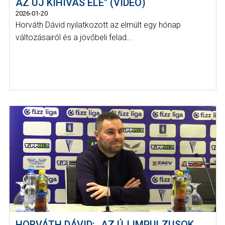
AZ ÚJ KIHÍVÁS ELÉ" (VIDEÓ)
2026-01-20
Horváth Dávid nyilatkozott az elmúlt egy hónap
változásairól és a jövőbeli felad...
HORVÁTH DÁVID: „AZ ÚJ IMPULZUSOK