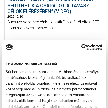
SEGÍTHETIK A CSAPATOT A TAVASZI
CÉLOK ELÉRÉSÉBEN” (VIDEÓ)
2025-12-20
Búcsúzó vezetőedzőnk, Horváth Dávid értékelte a ZTE
elleni mérkőzést, beszélt Fa...
Ez a weboldal sütiket használ.
KÖVETKEZŐ MÉRKŐZÉS
Sütiket használunk a tartalmak és hirdetések személyre
szabásához, közösségi funkciók biztosításához,
2026-08-09 17:30
valamint weboldalforgalmunk elemzéséhez. Ezenkívül
SÁNDOR KÁROLY LABDARÚGÓ AKADÉMIA
közösségi média-, hirdető- és elemező partnereinkkel
megosztjuk az Ön weboldalhasználatra vonatkozó
adatait, akik kombinálhatják az adatokat más olyan
VS
adatokkal, amelyeket Ön adott meg számukra vagy az