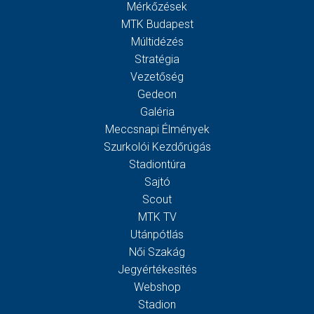
Mérkőzések
MTK Budapest
Múltidézés
Stratégia
Vezetőség
Gedeon
Galéria
Meccsnapi Élmények
Szurkolói Kezdőrúgás
Stadiontúra
Sajtó
Scout
MTK TV
Utánpótlás
Női Szakág
Jegyértékesítés
Webshop
Stadion