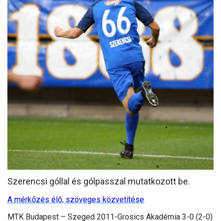
MÉRKŐZÉSEK
KLUB
GALÉRIA
SZURKOLÓI ÉLMÉNYEK
AKKREDITÁCIÓ
Szerencsi góllal és gólpasszal mutatkozott be.
A mérkőzés élő, szöveges közvetítése
.
MTK Budapest – Szeged 2011-Grosics Akadémia 3-0 (2-0)