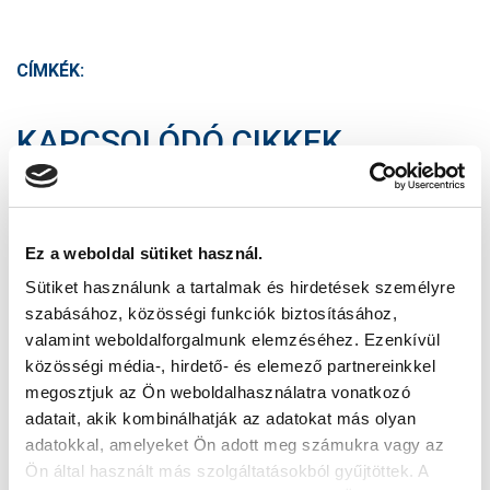
CÍMKÉK:
KAPCSOLÓDÓ CIKKEK
KÖVETKEZŐ MÉRKŐZÉS
Ez a weboldal sütiket használ.
Sütiket használunk a tartalmak és hirdetések személyre
2026-08-09 17:30
szabásához, közösségi funkciók biztosításához,
SÁNDOR KÁROLY LABDARÚGÓ AKADÉMIA
valamint weboldalforgalmunk elemzéséhez. Ezenkívül
közösségi média-, hirdető- és elemező partnereinkkel
VS
megosztjuk az Ön weboldalhasználatra vonatkozó
adatait, akik kombinálhatják az adatokat más olyan
adatokkal, amelyeket Ön adott meg számukra vagy az
MTK BUDAPEST II
SZEKSZÁRDI UFC
Ön által használt más szolgáltatásokból gyűjtöttek. A