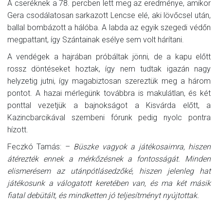
A cseréknek a 78. percben lett meg az eredménye, amikor
Gera csodálatosan sarkazott Lencse elé, aki lövőcsel után,
ballal bombázott a hálóba. A labda az egyik szegedi védőn
megpattant, így Szántainak esélye sem volt hárítani.
A vendégek a hajrában próbáltak jönni, de a kapu előtt
rossz döntéseket hoztak, így nem tudtak igazán nagy
helyzetig jutni, így magabiztosan szereztük meg a három
pontot. A hazai mérlegünk továbbra is makulátlan, és két
ponttal vezetjük a bajnokságot a Kisvárda előtt, a
Kazincbarcikával szembeni fórunk pedig nyolc pontra
hízott.
Feczkó Tamás: –
Büszke vagyok a játékosaimra, hiszen
átérezték ennek a mérkőzésnek a fontosságát. Minden
elismerésem az utánpótlásedzőké, hiszen jelenleg hat
játékosunk a válogatott keretében van, és ma két másik
fiatal debütált, és mindketten jó teljesítményt nyújtottak.