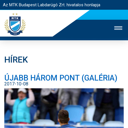
Az MTK Budapest Labdarúgó Zrt. hivatalos honlapja
HÍREK
MTK TV
UTÁNPÓTLÁS
NŐI SZAKÁG
ÚJABB HÁROM PONT (GALÉRIA)
JEGYÉRTÉKESÍTÉS
WEBSHOP
STADION
2017-10-08
EGYESÜLET
KAPCSOLAT
NYITÓLAP
HÍREK
CSAPATOK