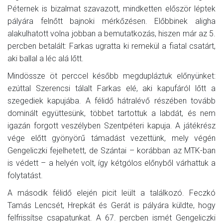
Péternek is bizalmat szavazott, mindketten először léptek
pályára felnőtt bajnoki mérkőzésen. Előbbinek aligha
alakulhatott volna jobban a bemutatkozás, hiszen már az 5.
percben betalált: Farkas ugratta ki remekül a fiatal csatárt,
aki ballal a léc alá lőtt.
Mindössze öt perccel később megdupláztuk előnyünket:
ezúttal Szerencsi tálalt Farkas elé, aki kapufáról lőtt a
szegediek kapujába. A félidő hátralévő részében tovább
dominált együttesünk, többet tartottuk a labdát, és nem
igazán forgott veszélyben Szentpéteri kapuja. A játékrész
vége előtt gyönyörű támadást vezettünk, mely végén
Gengeliczki fejelhetett, de Szántai – korábban az MTK-ban
is védett – a helyén volt, így kétgólos előnyből várhattuk a
folytatást.
A második félidő elején picit leült a találkozó. Feczkó
Tamás Lencsét, Hrepkát és Gerát is pályára küldte, hogy
felfrissítse csapatunkat. A 67. percben ismét Gengeliczki