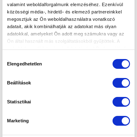
valamint weboldalforgalmunk elemzéséhez. Ezenkívül
közösségi média-, hirdető- és elemező partnereinkkel
megosztjuk az Ön weboldalhasználatra vonatkozó
KÖVETKEZŐ MÉRKŐZÉS
adatait, akik kombinálhatják az adatokat más olyan
adatokkal, amelyeket Ön adott meg számukra vagy az
2026-08-09 17:30
Ön által használt más szolgáltatásokból gyűjtöttek. A
SÁNDOR KÁROLY LABDARÚGÓ AKADÉMIA
weboldalon való böngészés folytatásával Ön hozzájárul a
sütik használatához.
Hozzájárulás
Elengedhetetlen
VS
kiválasztása
Beállítások
MTK BUDAPEST II
SZEKSZÁRDI UFC
MTK BUDAPEST HÍRLEVÉL
Statisztikai
Ne maradjon le egy eseményről sem! Iratkozzon fel ingyenes
hírlevelünkre:
Marketing