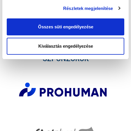
Részletek megjelenítése
Elfogadom az
Adatvédelmi tájékoztatót
!
Összes süti engedélyezése
FELIRATKOZOM
Kiválasztás engedélyezése
SZPONZOROK