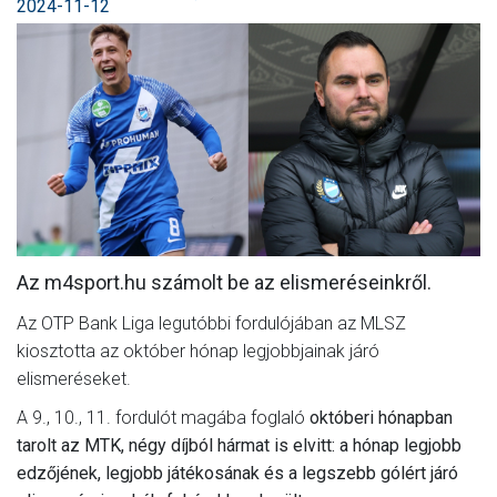
2024-11-12
MÉRKŐZÉSEK
KLUB
GALÉRIA
SZURKOLÓI ÉLMÉNYEK
AKKREDITÁCIÓ
Az m4sport.hu számolt be az elismeréseinkről.
Az OTP Bank Liga legutóbbi fordulójában az MLSZ
kiosztotta az október hónap legjobbjainak járó
elismeréseket.
A 9., 10., 11. fordulót magába foglaló
októberi hónapban
tarolt az MTK, négy díjból hármat is elvitt: a hónap legjobb
edzőjének, legjobb játékosának és a legszebb gólért járó