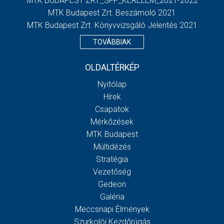
MTK BUDAPEST ZRT._SFP_KERELEM_2021-2022
MTK Budapest Zrt. Beszámoló 2021
MTK Budapest Zrt. Könyvvizsgáló Jelentés 2021
TOVÁBBIAK
OLDALTÉRKÉP
Nyitólap
Hírek
Csapatok
Mérkőzések
MTK Budapest
Múltidézés
Stratégia
Vezetőség
Gedeon
Galéria
Meccsnapi Élmények
Szurkolói Kezdőrúgás