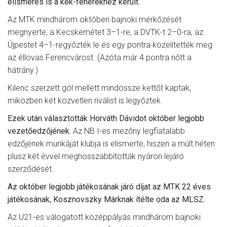
elismerés is a kék-fehérekhez került.
Az MTK mindhárom októberi bajnoki mérkőzését
megnyerte, a Kecskemétet 3–1-re, a DVTK-t 2–0-ra, az
Újpestet 4–1-regyőzték le és egy pontra közelítették meg
az éllovas Ferencvárost. (Azóta már 4 pontra nőtt a
hátrány.)
Kilenc szerzett gól mellett mindössze kettőt kaptak,
miközben két közvetlen riválist is legyőztek.
Ezek után választották Horváth Dávidot október legjobb
vezetőedzőjének.
Az NB I-es mezőny legfiatalabb
edzőjének munkáját klubja is elismerte, hiszen a múlt héten
plusz két évvel meghosszabbították nyáron lejáró
szerződését.
Az október legjobb játékosának járó díjat az MTK 22 éves
játékosának, Kosznovszky Márknak ítélte oda az MLSZ.
Az U21-es válogatott középpályás mindhárom bajnoki