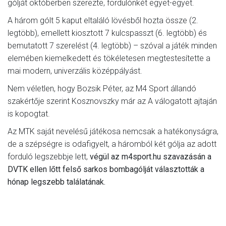
gólját októberben szerezte, fordulónkét egyet-egyet.
A három gólt 5 kaput eltaláló lövésből hozta össze (2.
legtöbb), emellett kiosztott 7 kulcspasszt (6. legtöbb) és
bemutatott 7 szerelést (4. legtöbb) – szóval a játék minden
elemében kiemelkedett és tökéletesen megtestesítette a
mai modern, univerzális középpályást.
Nem véletlen, hogy Bozsik Péter, az M4 Sport állandó
szakértője szerint Kosznovszky már az A válogatott ajtaján
is kopogtat.
Az MTK saját nevelésű játékosa nemcsak a hatékonyságra,
de a szépségre is odafigyelt, a háromból két gólja az adott
forduló legszebbje lett,
végül az m4sport.hu szavazásán a
DVTK ellen lőtt felső sarkos bombagólját választották a
hónap legszebb találatának.