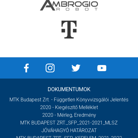
DOKUMENTUMOK
MTK Budapest Zrt. - Független Könyvvizsgálói Jelentés
2020 - Kiegészítő Melléklet
2020 - Mérleg, Eredmény
MTK BUDAPEST ZRT._SFP_2021-2021_MLSZ
JÓVÁHAGYÓ HATÁROZAT