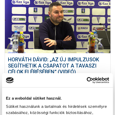
HORVÁTH DÁVID: „AZ ÚJ IMPULZUSOK
SEGÍTHETIK A CSAPATOT A TAVASZI
CÉLOK ELÉRÉSÉBEN” (VIDEÓ)
2025-12-20
Búcsúzó vezetőedzőnk, Horváth Dávid értékelte a ZTE
elleni mérkőzést, beszélt Fa...
Ez a weboldal sütiket használ.
Sütiket használunk a tartalmak és hirdetések személyre
szabásához, közösségi funkciók biztosításához,