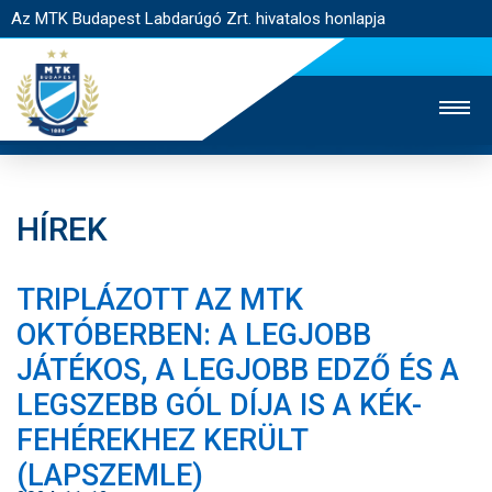
Az MTK Budapest Labdarúgó Zrt. hivatalos honlapja
HÍREK
MTK TV
UTÁNPÓTLÁS
NŐI SZAKÁG
TRIPLÁZOTT AZ MTK
JEGYÉRTÉKESÍTÉS
WEBSHOP
STADION
OKTÓBERBEN: A LEGJOBB
EGYESÜLET
KAPCSOLAT
JÁTÉKOS, A LEGJOBB EDZŐ ÉS A
LEGSZEBB GÓL DÍJA IS A KÉK-
NYITÓLAP
FEHÉREKHEZ KERÜLT
HÍREK
(LAPSZEMLE)
CSAPATOK