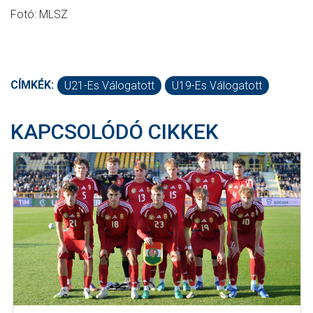
Fotó: MLSZ
CÍMKÉK:
U21-Es Válogatott
U19-Es Válogatott
KAPCSOLÓDÓ CIKKEK