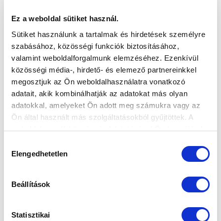
Ez a weboldal sütiket használ.
VS
Sütiket használunk a tartalmak és hirdetések személyre
szabásához, közösségi funkciók biztosításához,
MTK BUDAPEST
PUSKÁS AKADÉMIA FC
valamint weboldalforgalmunk elemzéséhez. Ezenkívül
közösségi média-, hirdető- és elemező partnereinkkel
MTK BUDAPEST HÍRLEVÉL
megosztjuk az Ön weboldalhasználatra vonatkozó
adatait, akik kombinálhatják az adatokat más olyan
Ne maradjon le egy eseményről sem! Iratkozzon fel ingyenes
adatokkal, amelyeket Ön adott meg számukra vagy az
hírlevelünkre:
Ön által használt más szolgáltatásokból gyűjtöttek. A
weboldalon való böngészés folytatásával Ön hozzájárul a
sütik használatához.
Hozzájárulás
Elengedhetetlen
kiválasztása
Elfogadom az
Adatvédelmi tájékoztatót
!
Beállítások
FELIRATKOZOM
Statisztikai