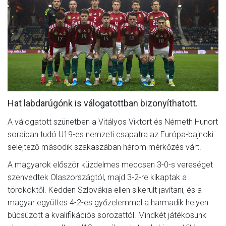
MÉRKŐZÉSEK
KLUB
GALÉRIA
SZURKOLÓI ÉLMÉNYEK
AKKREDITÁCIÓ
Hat labdarúgónk is válogatottban bizonyíthatott.
A válogatott szünetben a Vitályos Viktort és Németh Hunort
soraiban tudó U19-es nemzeti csapatra az Európa-bajnoki
selejtező második szakaszában három mérkőzés várt.
A magyarok először küzdelmes meccsen 3-0-s vereséget
szenvedtek Olaszországtól, majd 3-2-re kikaptak a
törököktől. Kedden Szlovákia ellen sikerült javítani, és a
magyar együttes 4-2-es győzelemmel a harmadik helyen
búcsúzott a kvalifikációs sorozattól. Mindkét játékosunk