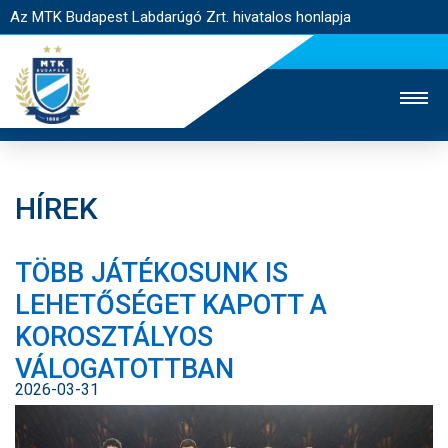
Az MTK Budapest Labdarúgó Zrt. hivatalos honlapja
HÍREK
MTK TV
UTÁNPÓTLÁS
NŐI SZAKÁG
TÖBB JÁTÉKOSUNK IS
JEGYÉRTÉKESÍTÉS
WEBSHOP
STADION
LEHETŐSÉGET KAPOTT A
EGYESÜLET
KAPCSOLAT
KOROSZTÁLYOS
VÁLOGATOTTBAN
NYITÓLAP
2026-03-31
HÍREK
CSAPATOK