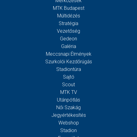
Mérkőzések
MTK Budapest
Múltidézés
Stratégia
Vezetőség
Gedeon
Galéria
Meccsnapi Élmények
Szurkolói Kezdőrúgás
Stadiontúra
Sajtó
Scout
MTK TV
Utánpótlás
Női Szakág
Jegyértékesítés
Webshop
Stadion