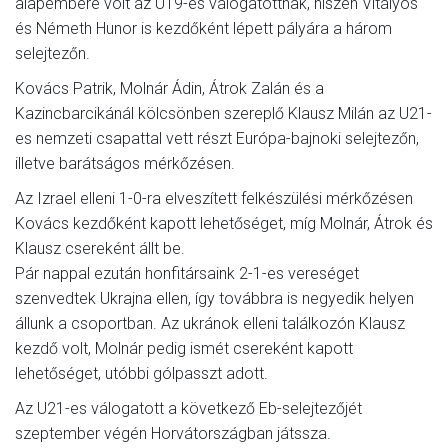
alapembere volt az U19-es válogatottnak, hiszen Vitályos
és Németh Hunor is kezdőként lépett pályára a három
selejtezőn.
Kovács Patrik, Molnár Ádin, Átrok Zalán és a
Kazincbarcikánál kölcsönben szereplő Klausz Milán az U21-
es nemzeti csapattal vett részt Európa-bajnoki selejtezőn,
illetve barátságos mérkőzésen.
Az Izrael elleni 1-0-ra elveszített felkészülési mérkőzésen
Kovács kezdőként kapott lehetőséget, míg Molnár, Átrok és
Klausz csereként állt be.
Pár nappal ezután honfitársaink 2-1-es vereséget
szenvedtek Ukrajna ellen, így továbbra is negyedik helyen
állunk a csoportban. Az ukránok elleni találkozón Klausz
kezdő volt, Molnár pedig ismét csereként kapott
lehetőséget, utóbbi gólpasszt adott.
Az U21-es válogatott a következő Eb-selejtezőjét
szeptember végén Horvátországban játssza.