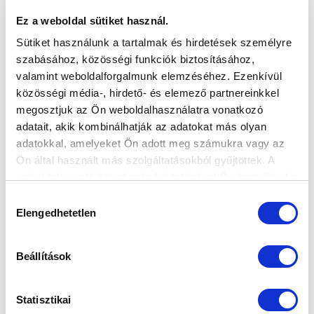
Ez a weboldal sütiket használ.
ARANY ES EZÜST A GÓL-SZÓRÓ
Sütiket használunk a tartalmak és hirdetések személyre
KUPÁRÓL
szabásához, közösségi funkciók biztosításához,
2017-08-28
valamint weboldalforgalmunk elemzéséhez. Ezenkívül
Remekül kezdték a szezont a kicsik.
közösségi média-, hirdető- és elemező partnereinkkel
megosztjuk az Ön weboldalhasználatra vonatkozó
adatait, akik kombinálhatják az adatokat más olyan
adatokkal, amelyeket Ön adott meg számukra vagy az
Ön által használt más szolgáltatásokból gyűjtöttek. A
weboldalon való böngészés folytatásával Ön hozzájárul a
sütik használatához.
Hozzájárulás
Elengedhetetlen
kiválasztása
KÖVETKEZŐ MÉRKŐZÉS
Beállítások
2026-08-07 17:30
ÚJ HIDEGKUTI NÁNDOR STADION
Statisztikai