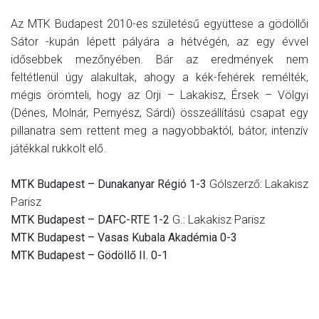
Az MTK Budapest 2010-es születésű együttese a gödöllői
Sátor -kupán lépett pályára a hétvégén, az egy évvel
idősebbek mezőnyében. Bár az eredmények nem
feltétlenül úgy alakultak, ahogy a kék-fehérek remélték,
mégis örömteli, hogy az Orji – Lakakisz, Érsek – Völgyi
(Dénes, Molnár, Pernyész, Sárdi) összeállítású csapat egy
pillanatra sem rettent meg a nagyobbaktól, bátor, intenzív
játékkal rukkolt elő.
MTK Budapest – Dunakanyar Régió 1-3
Gólszerző: Lakakisz
Parisz
MTK Budapest – DAFC-RTE 1-2
G.: Lakakisz Parisz
MTK Budapest – Vasas Kubala Akadémia 0-3
MTK Budapest – Gödöllő II. 0-1