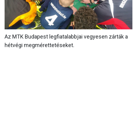
MÉRKŐZÉSEK
KLUB
GALÉRIA
Az MTK Budapest legfiatalabbjai vegyesen zárták a
hétvégi megmérettetéseket.
SZURKOLÓI ÉLMÉNYEK
AKKREDITÁCIÓ