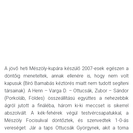
A jövő heti Mészöly-kupára készülő 2007-esek egészen a
döntőig meneteltek, annak ellenére is, hogy nem volt
kapusuk (Bíró Barnabás kéztörés miatt nem tudott segíteni
társainak). A Henn – Varga D. – Ottucsák, Zubor – Sándor
(Porkoláb, Földes) összeállítású együttes a nehezebbik
ágról jutott a fináléba, három ki-ki meccset is sikerrel
abszolvált. A kék-fehérek végül testvércsapatukkal, a
Mészöly Focisulival döntőztek, és szenvedtek 1-0-ás
vereséget. Jár a taps Ottucsák Györgynek, akit a torna