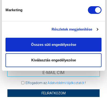
VS
Marketing
MTK BUDAPEST
PUSKÁS AKADÉMIA FC
Részletek megjelenítése
MTK BUDAPEST HÍRLEVÉL
Ne maradjon le egy eseményről sem! Iratkozzon fel ingyenes
Összes süti engedélyezése
hírlevelünkre:
Kiválasztás engedélyezése
Elfogadom az
Adatvédelmi tájékoztatót
!
FELIRATKOZOM