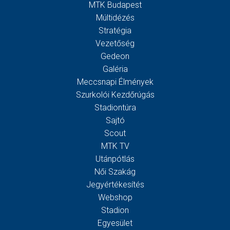
MTK Budapest
Múltidézés
Stratégia
Vezetőség
Gedeon
Galéria
Meccsnapi Élmények
Szurkolói Kezdőrúgás
Stadiontúra
Sajtó
Scout
MTK TV
Utánpótlás
Női Szakág
Jegyértékesítés
Webshop
Stadion
Egyesület