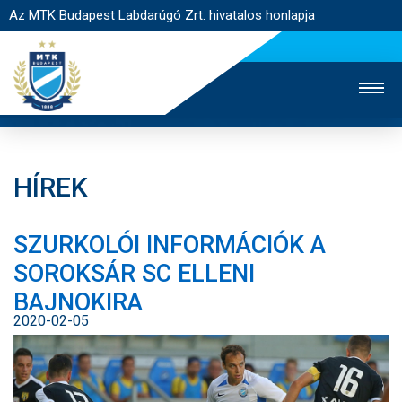
Az MTK Budapest Labdarúgó Zrt. hivatalos honlapja
HÍREK
MTK TV
UTÁNPÓTLÁS
NŐI SZAKÁG
SZURKOLÓI INFORMÁCIÓK A
JEGYÉRTÉKESÍTÉS
WEBSHOP
STADION
SOROKSÁR SC ELLENI
EGYESÜLET
KAPCSOLAT
BAJNOKIRA
2020-02-05
NYITÓLAP
HÍREK
CSAPATOK