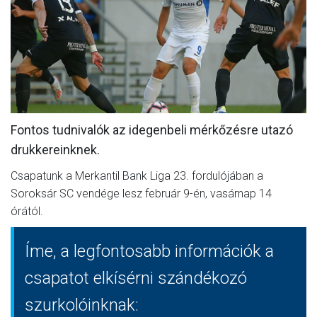
MÉRKŐZÉSEK
KLUB
GALÉRIA
SZURKOLÓI ÉLMÉNYEK
Fontos tudnivalók az idegenbeli mérkőzésre utazó
AKKREDITÁCIÓ
drukkereinknek.
Csapatunk a Merkantil Bank Liga 23. fordulójában a
Soroksár SC vendége lesz február 9-én, vasárnap 14
órától.
Íme, a legfontosabb információk a
csapatot elkísérni szándékozó
szurkolóinknak: