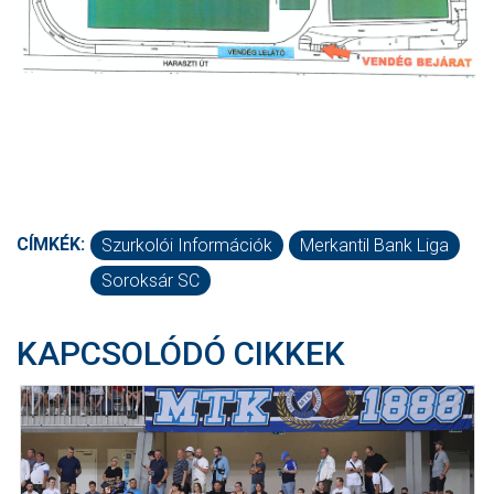
CÍMKÉK:
Szurkolói Információk
Merkantil Bank Liga
Soroksár SC
KAPCSOLÓDÓ CIKKEK