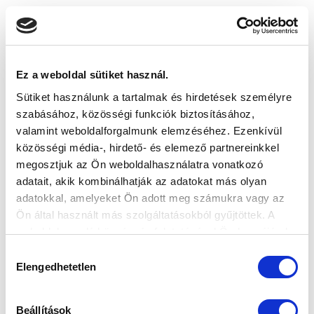
KÖVETKEZŐ MÉRKŐZÉS
2026-08-07 17:30
Ez a weboldal sütiket használ.
ÚJ HIDEGKUTI NÁNDOR STADION
Sütiket használunk a tartalmak és hirdetések személyre
szabásához, közösségi funkciók biztosításához,
valamint weboldalforgalmunk elemzéséhez. Ezenkívül
VS
közösségi média-, hirdető- és elemező partnereinkkel
megosztjuk az Ön weboldalhasználatra vonatkozó
MTK BUDAPEST
PUSKÁS AKADÉMIA FC
adatait, akik kombinálhatják az adatokat más olyan
adatokkal, amelyeket Ön adott meg számukra vagy az
MTK BUDAPEST HÍRLEVÉL
Ön által használt más szolgáltatásokból gyűjtöttek. A
weboldalon való böngészés folytatásával Ön hozzájárul a
Ne maradjon le egy eseményről sem! Iratkozzon fel ingyenes
sütik használatához.
hírlevelünkre:
Hozzájárulás
Elengedhetetlen
kiválasztása
Beállítások