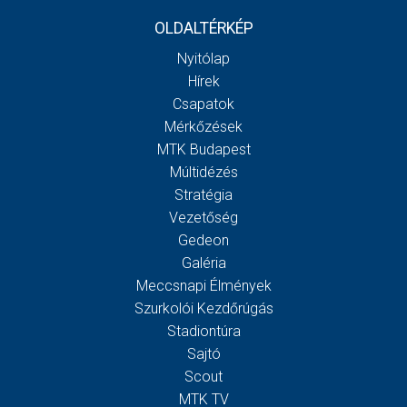
OLDALTÉRKÉP
Nyitólap
Hírek
Csapatok
Mérkőzések
MTK Budapest
Múltidézés
Stratégia
Vezetőség
Gedeon
Galéria
Meccsnapi Élmények
Szurkolói Kezdőrúgás
Stadiontúra
Sajtó
Scout
MTK TV