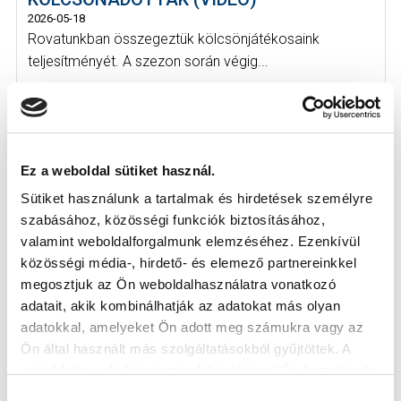
2026-05-18
Rovatunkban összegeztük kölcsönjátékosaink
teljesítményét. A szezon során végig...
Ez a weboldal sütiket használ.
Sütiket használunk a tartalmak és hirdetések személyre
KÖVETKEZŐ MÉRKŐZÉS
szabásához, közösségi funkciók biztosításához,
2026-08-07 17:30
valamint weboldalforgalmunk elemzéséhez. Ezenkívül
ÚJ HIDEGKUTI NÁNDOR STADION
közösségi média-, hirdető- és elemező partnereinkkel
megosztjuk az Ön weboldalhasználatra vonatkozó
adatait, akik kombinálhatják az adatokat más olyan
VS
adatokkal, amelyeket Ön adott meg számukra vagy az
Ön által használt más szolgáltatásokból gyűjtöttek. A
weboldalon való böngészés folytatásával Ön hozzájárul a
MTK BUDAPEST
PUSKÁS AKADÉMIA FC
sütik használatához.
Hozzájárulás