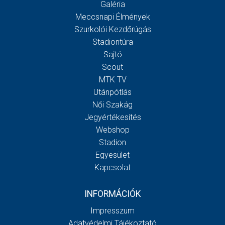
Galéria
Meccsnapi Élmények
Szurkolói Kezdőrúgás
Stadiontúra
Sajtó
Scout
MTK TV
Utánpótlás
Női Szakág
Jegyértékesítés
Webshop
Stadion
Egyesület
Kapcsolat
INFORMÁCIÓK
Impresszum
Adatvédelmi Tájékoztató