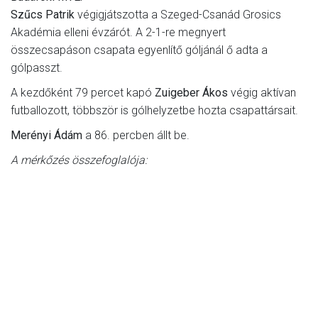
Szűcs Patrik
végigjátszotta a Szeged-Csanád Grosics
Akadémia elleni évzárót. A 2-1-re megnyert
összecsapáson csapata egyenlítő góljánál ő adta a
gólpasszt.
A kezdőként 79 percet kapó
Zuigeber Ákos
végig aktívan
futballozott, többször is gólhelyzetbe hozta csapattársait.
Merényi Ádám
a 86. percben állt be.
A mérkőzés összefoglalója: