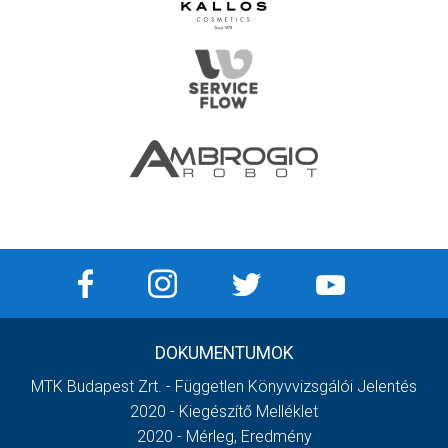
DOKUMENTUMOK
MTK Budapest Zrt. - Független Könyvvizsgálói Jelentés
2020 - Kiegészítő Melléklet
2020 - Mérleg, Eredmény