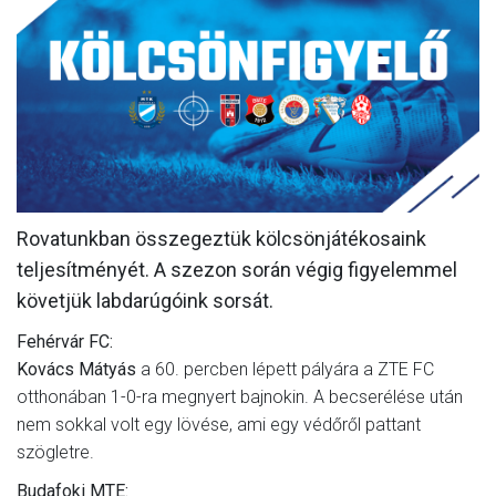
MÉRKŐZÉSEK
KLUB
GALÉRIA
SZURKOLÓI ÉLMÉNYEK
AKKREDITÁCIÓ
Rovatunkban összegeztük kölcsönjátékosaink
teljesítményét. A szezon során végig figyelemmel
követjük labdarúgóink sorsát.
Fehérvár FC:
Kovács Mátyás
a 60. percben lépett pályára a ZTE FC
otthonában 1-0-ra megnyert bajnokin. A becserélése után
nem sokkal volt egy lövése, ami egy védőről pattant
szögletre.
Budafoki MTE: