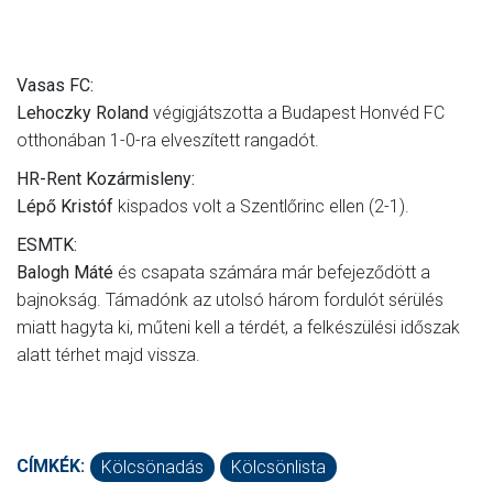
Vasas FC:
Lehoczky Roland
végigjátszotta a Budapest Honvéd FC
otthonában 1-0-ra elveszített rangadót.
HR-Rent Kozármisleny:
Lépő Kristóf
kispados volt a Szentlőrinc ellen (2-1).
ESMTK:
Balogh Máté
és csapata számára már befejeződött a
bajnokság. Támadónk az utolsó három fordulót sérülés
miatt hagyta ki, műteni kell a térdét, a felkészülési időszak
alatt térhet majd vissza.
CÍMKÉK:
Kölcsönadás
Kölcsönlista