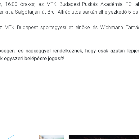
, 16:00 órakor, az MTK Budapest-Puskás Akadémia FC la
nkit a Salgótarjáni út-Brüll Alfréd utca sarkán elhelyezkedő 5-ös
az MTK Budapest sportegyesület elnöke és Wichmann Tamás
epségen, és napijeggyel rendelkeznek, hogy csak azután lépj
ak egyszeri belépésre jogosít!