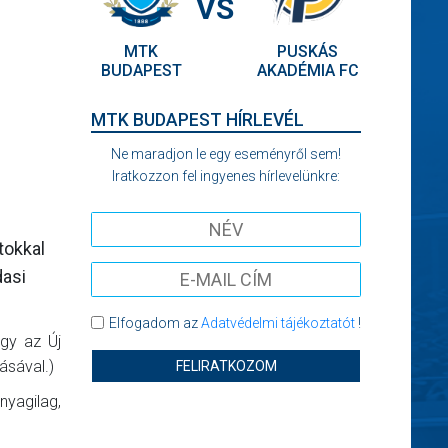
VS
MTK
PUSKÁS
BUDAPEST
AKADÉMIA FC
MTK BUDAPEST HÍRLEVÉL
Ne maradjon le egy eseményről sem!
Iratkozzon fel ingyenes hírlevelünkre:
tokkal
dasi
Elfogadom az
Adatvédelmi tájékoztatót
!
ogy az Új
ásával.)
FELIRATKOZOM
nyagilag,