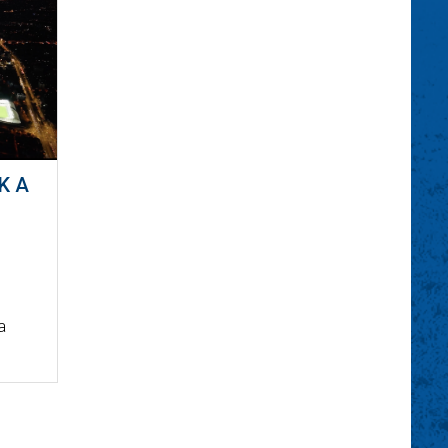
K A
a