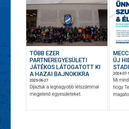
TÖBB EZER
MECC
PARTNEREGYESÜLETI
ÚJ H
JÁTÉKOS LÁTOGATOTT KI
STAD
A HAZAI BAJNOKIKRA
2024-07-
Mi mind
2025-06-27
Díjaztuk a legnagyobb létszámmal
hogy Te
megjelenő egyesületeket.
magatok