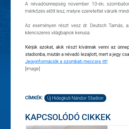
A névadóünnepség november 10-én, szombaton
mérkőzés előtt lesz, melyre szeretettel várunk minde
Az eseményen részt vesz dr. Deutsch Tamás, 
kilencszeres világbajnok kenusa.
Kérjük azokat, akik részt kívánnak venni az ünn
stadionba, miután a névadó lezajlott, mert a jegy cs
Jegyinformációk a szombati meccsre itt!
[image]
CÍMKÉK:
Új Hidegkuti Nándor Stadion
KAPCSOLÓDÓ CIKKEK