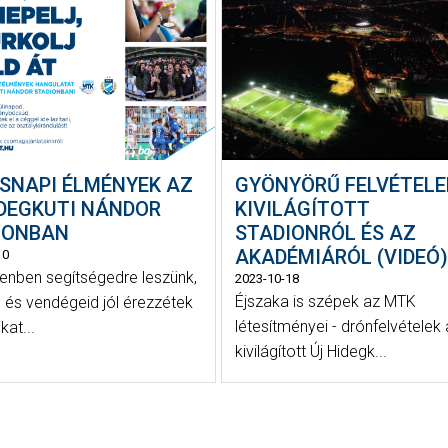
SNAPI ÉLMÉNYEK AZ
GYÖNYÖRŰ FELVÉTELE
IDEGKUTI NÁNDOR
KIVILÁGÍTOTT
IONBAN
STADIONRÓL ÉS AZ
AKADÉMIÁRÓL (VIDEÓ)
10
enben segítségedre leszünk,
2023-10-18
Éjszaka is szépek az MTK
 és vendégeid jól érezzétek
létesítményei - drónfelvételek 
at...
kivilágított Új Hidegk...