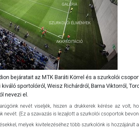
GALÉRIA
SZURKOLÓI ÉLMÉNYEK
AKKREDITÁCIÓ
on bejáratait az MTK Baráti Körrel és a szurkolói csopor
iváló sportolóiról, Weisz Richárdról, Barna Viktorról, Tor
l nevezi el.
rúgóink nevét viseljék, hiszen a drukkerek kérése az volt, h
k nevét. (Ez a szavazás is lezajlott a szurkolói csoportok bevon
ésekkel, melyek kivitelezéséhez több szurkolónk is hozzájárult a