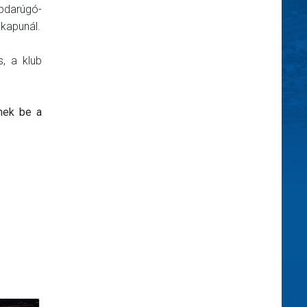
bdarúgó-
 kapunál.
, a klub
enek be a