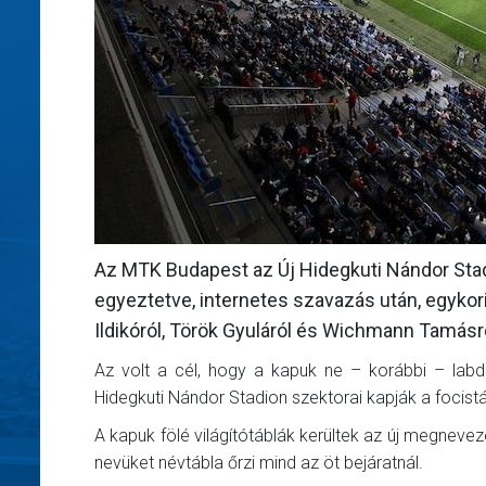
Az MTK Budapest az Új Hidegkuti Nándor Stadi
egyeztetve, internetes szavazás után, egykori k
Ildikóról, Török Gyuláról és Wichmann Tamásró
Az volt a cél, hogy a kapuk ne – korábbi – labda
Hidegkuti Nándor Stadion szektorai kapják a focistá
A kapuk fölé világítótáblák kerültek az új megnevez
nevüket névtábla őrzi mind az öt bejáratnál.