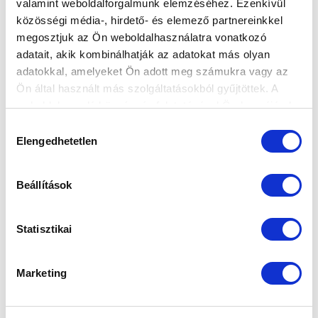
valamint weboldalforgalmunk elemzéséhez. Ezenkívül
közösségi média-, hirdető- és elemező partnereinkkel
megosztjuk az Ön weboldalhasználatra vonatkozó
Elfogadom az
Adatvédelmi tájékoztatót
!
adatait, akik kombinálhatják az adatokat más olyan
adatokkal, amelyeket Ön adott meg számukra vagy az
FELIRATKOZOM
Ön által használt más szolgáltatásokból gyűjtöttek. A
weboldalon való böngészés folytatásával Ön hozzájárul a
sütik használatához.
SZPONZOROK
Hozzájárulás
Elengedhetetlen
kiválasztása
Beállítások
Statisztikai
Marketing