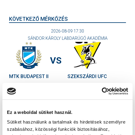
KÖVETKEZŐ MÉRKŐZÉS
2026-08-09 17:30
SÁNDOR KÁROLY LABDARÚGÓ AKADÉMIA
VS
MTK BUDAPEST II
SZEKSZÁRDI UFC
MTK BUDAPEST HÍRLEVÉL
Ne maradjon le egy eseményről sem! Iratkozzon fel ingyenes
hírlevelünkre:
Ez a weboldal sütiket használ.
Sütiket használunk a tartalmak és hirdetések személyre
szabásához, közösségi funkciók biztosításához,