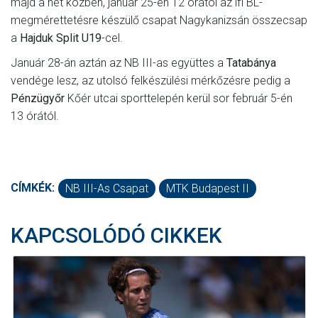
majd a hét közben, január 25-én 12 órától az ifi BL-
megmérettetésre készülő csapat Nagykanizsán összecsap
a
Hajduk Split U19
-cel.
Január 28-án aztán az NB III-as együttes a
Tatabánya
vendége lesz, az utolsó felkészülési mérkőzésre pedig a
Pénzügyőr
Kőér utcai sporttelepén kerül sor február 5-én
13 órától.
CÍMKÉK:
NB III-As Csapat
MTK Budapest II
KAPCSOLÓDÓ CIKKEK