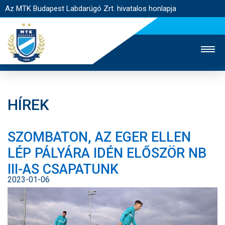
Az MTK Budapest Labdarúgó Zrt. hivatalos honlapja
HÍREK
MTK TV
UTÁNPÓTLÁS
NŐI SZAKÁG
SZOMBATON, AZ EGER ELLEN
JEGYÉRTÉKESÍTÉS
WEBSHOP
STADION
LÉP PÁLYÁRA IDÉN ELŐSZÖR NB
EGYESÜLET
KAPCSOLAT
III-AS CSAPATUNK
2023-01-06
NYITÓLAP
HÍREK
CSAPATOK