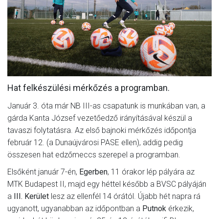
MÉRKŐZÉSEK
KLUB
GALÉRIA
SZURKOLÓI ÉLMÉNYEK
Hat felkészülési mérkőzés a programban.
AKKREDITÁCIÓ
Január 3. óta már NB III-as csapatunk is munkában van, a
gárda Kanta József vezetőedző irányításával készül a
tavaszi folytatásra. Az első bajnoki mérkőzés időpontja
február 12. (a Dunaújvárosi PASE ellen), addig pedig
összesen hat edzőmeccs szerepel a programban.
Elsőként január 7-én,
Egerben
, 11 órakor lép pályára az
MTK Budapest II, majd egy héttel később a BVSC pályáján
a
III. Kerület
lesz az ellenfél 14 órától. Újabb hét napra rá
ugyanott, ugyanabban az időpontban a
Putnok
érkezik,