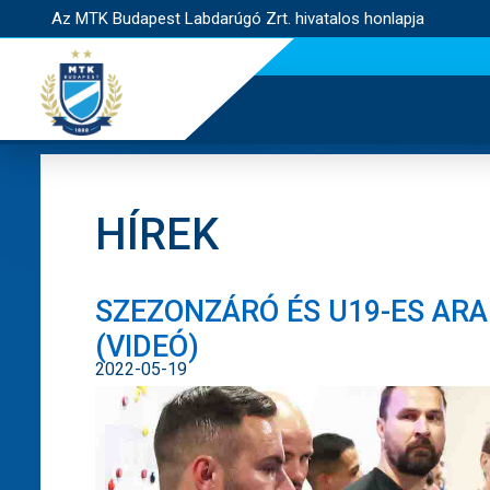
Az MTK Budapest Labdarúgó Zrt. hivatalos honlapja
HÍREK
SZEZONZÁRÓ ÉS U19-ES ARA
(VIDEÓ)
2022-05-19