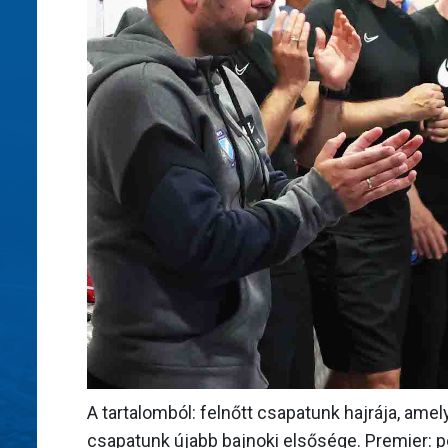
A tartalomból: felnőtt csapatunk hajrája, ame
csapatunk újabb bajnoki elsősége. Premier: p