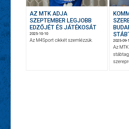
AZ MTK ADJA
KOMM
SZEPTEMBER LEGJOBB
SZER
EDZŐJÉT ÉS JÁTÉKOSÁT
BUDA
STÁBT
2025-10-10
Az M4Sport cikkét szemlézzük.
2025-09-
Az MTK 
stábtag
szerepre