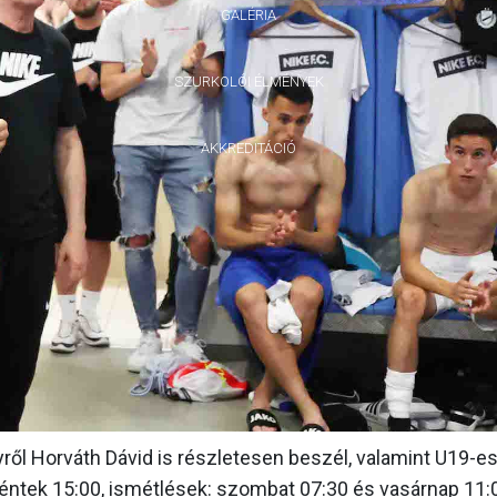
GALÉRIA
SZURKOLÓI ÉLMÉNYEK
AKKREDITÁCIÓ
lyről Horváth Dávid is részletesen beszél, valamint U19-e
éntek 15:00, ismétlések: szombat 07:30 és vasárnap 11: