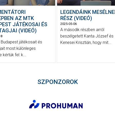
ENTÁTORI
LEGENDÁINK MESÉLNEK
EPBEN AZ MTK
RÉSZ (VIDEÓ)
PEST JÁTÉKOSAI ÉS
2025-05-06
A második részben arról
AGJAI (VIDEÓ)
beszélgetett Kanta József és
18
Budapest játékosait és
Kenesei Krisztián, hogy mit...
jait most különleges
 kértük fel: k...
SZPONZOROK