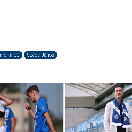
barcika SC
Szépe János