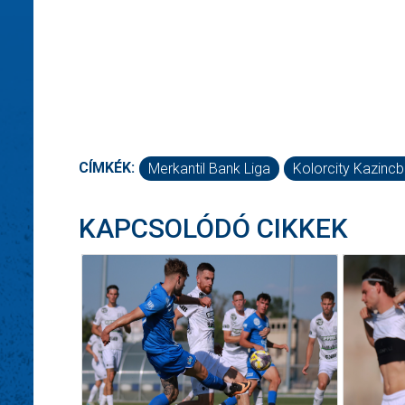
CÍMKÉK:
Merkantil Bank Liga
Kolorcity Kazinc
KAPCSOLÓDÓ CIKKEK