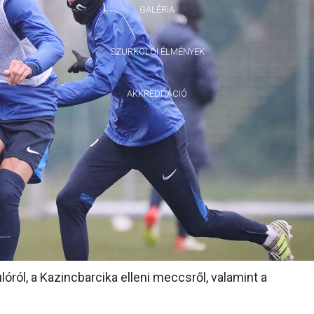
GALÉRIA
SZURKOLÓI ÉLMÉNYEK
AKKREDITÁCIÓ
ról, a Kazincbarcika elleni meccsről, valamint a