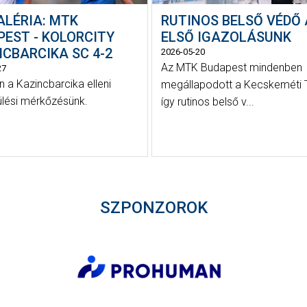
ALÉRIA: MTK
RUTINOS BELSŐ VÉDŐ
PEST - KOLORCITY
ELSŐ IGAZOLÁSUNK
CBARCIKA SC 4-2
2026-05-20
Az MTK Budapest mindenben
27
 a Kazincbarcika elleni
megállapodott a Kecskeméti T
ülési mérkőzésünk.
így rutinos belső v...
SZPONZOROK