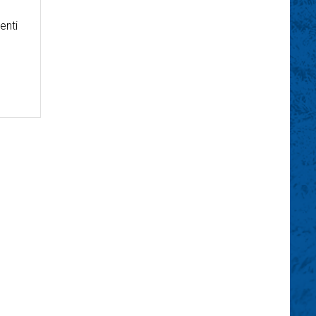
enti
s