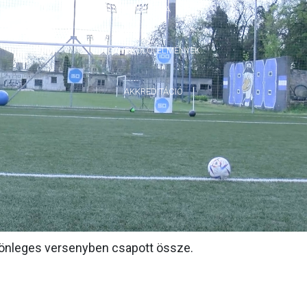
GALÉRIA
SZURKOLÓI ÉLMÉNYEK
AKKREDITÁCIÓ
ülönleges versenyben csapott össze.