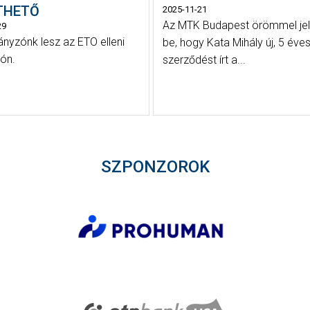
THETŐ
2025-11-21
Az MTK Budapest örömmel jel
29
ányzónk lesz az ETO elleni
be, hogy Kata Mihály új, 5 éve
zón.
szerződést írt a...
SZPONZOROK