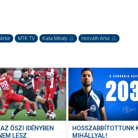
Artúr
MTK TV
Kata Mihály
Horváth Artúr
AZ ŐSZI IDÉNYBEN
HOSSZABBÍTOTTUNK 
NEM LESZ
MIHÁLLYAL!