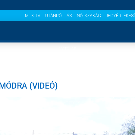
MTK TV
UTÁNPÓTLÁS
NŐI SZAKÁG
JEGYÉRTÉKES
NYITÓLAP
HÍREK
MÓDRA (VIDEÓ)
CSAPATOK
MÉRKŐZÉSEK
KLUB