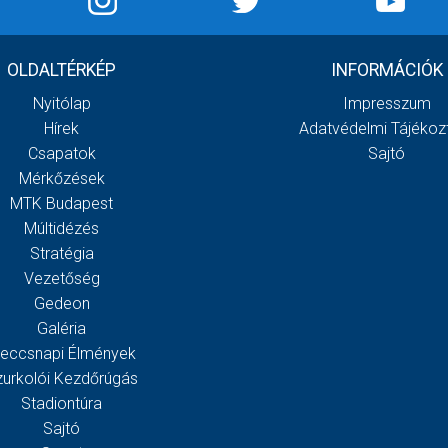
OLDALTÉRKÉP
INFORMÁCIÓK
Nyitólap
Impresszum
Hírek
Adatvédelmi Tájékoz
Csapatok
Sajtó
Mérkőzések
MTK Budapest
Múltidézés
Stratégia
Vezetőség
Gedeon
Galéria
eccsnapi Élmények
zurkolói Kezdőrúgás
Stadiontúra
Sajtó