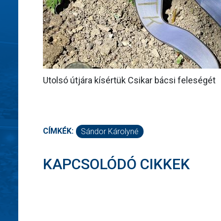
Utolsó útjára kísértük Csikar bácsi feleségét
CÍMKÉK:
Sándor Károlyné
KAPCSOLÓDÓ CIKKEK