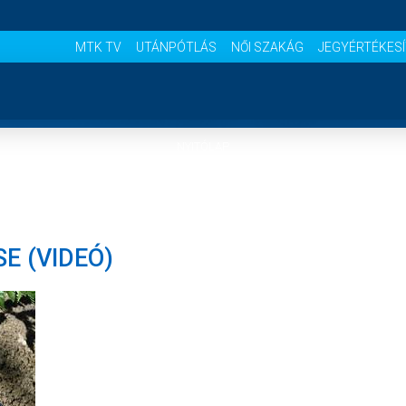
MTK TV
UTÁNPÓTLÁS
NŐI SZAKÁG
JEGYÉRTÉKES
NYITÓLAP
HÍREK
E (VIDEÓ)
CSAPATOK
MÉRKŐZÉSEK
KLUB