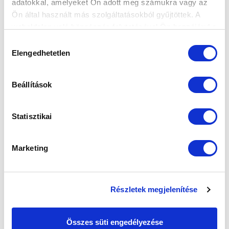
adatokkal, amelyeket Ön adott meg számukra vagy az
Ön által használt más szolgáltatásokból gyűjtöttek. A
weboldalon való böngészés folytatásával Ön hozzájárul a
SZPONZOROK
sütik használatához.
Hozzájárulás
Elengedhetetlen
kiválasztása
Beállítások
Statisztikai
Marketing
Részletek megjelenítése
Összes süti engedélyezése