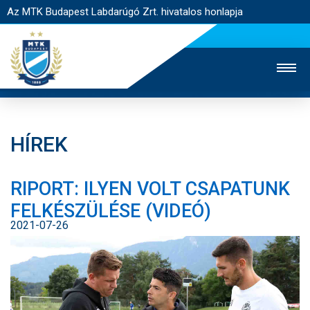
Az MTK Budapest Labdarúgó Zrt. hivatalos honlapja
HÍREK
MTK TV
UTÁNPÓTLÁS
NŐI SZAKÁG
RIPORT: ILYEN VOLT CSAPATUNK
JEGYÉRTÉKESÍTÉS
WEBSHOP
STADION
FELKÉSZÜLÉSE (VIDEÓ)
EGYESÜLET
KAPCSOLAT
2021-07-26
NYITÓLAP
HÍREK
CSAPATOK