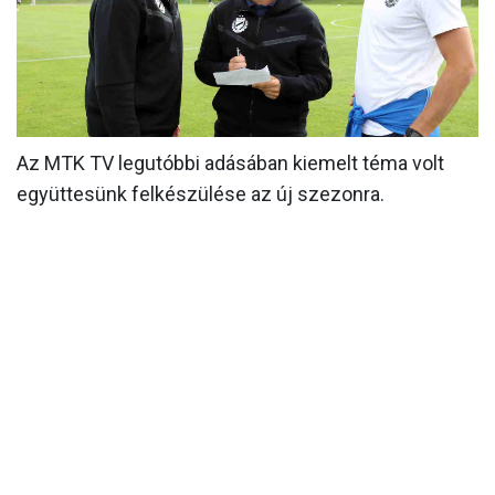
MÉRKŐZÉSEK
KLUB
GALÉRIA
Az MTK TV legutóbbi adásában kiemelt téma volt
SZURKOLÓI ÉLMÉNYEK
együttesünk felkészülése az új szezonra.
AKKREDITÁCIÓ