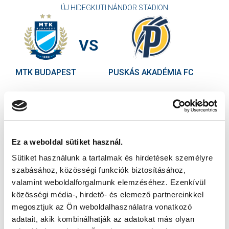
ÚJ HIDEGKUTI NÁNDOR STADION
VS
MTK BUDAPEST
PUSKÁS AKADÉMIA FC
MTK BUDAPEST HÍRLEVÉL
Ne maradjon le egy eseményről sem! Iratkozzon fel ingyenes
hírlevelünkre:
Ez a weboldal sütiket használ.
Sütiket használunk a tartalmak és hirdetések személyre
szabásához, közösségi funkciók biztosításához,
valamint weboldalforgalmunk elemzéséhez. Ezenkívül
közösségi média-, hirdető- és elemező partnereinkkel
Elfogadom az
Adatvédelmi tájékoztatót
!
megosztjuk az Ön weboldalhasználatra vonatkozó
adatait, akik kombinálhatják az adatokat más olyan
FELIRATKOZOM