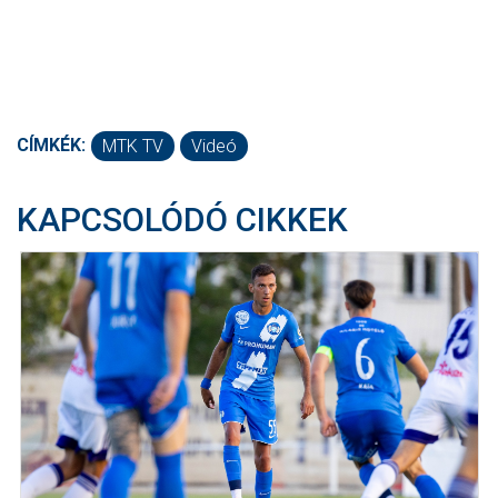
CÍMKÉK:
MTK TV
Videó
KAPCSOLÓDÓ CIKKEK