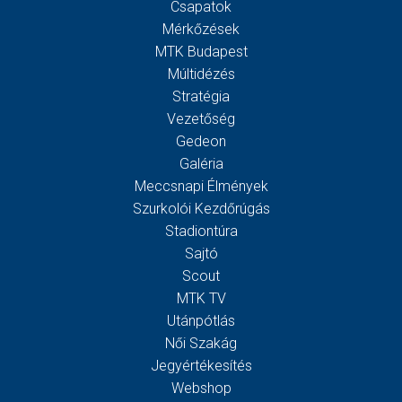
Csapatok
Mérkőzések
MTK Budapest
Múltidézés
Stratégia
Vezetőség
Gedeon
Galéria
Meccsnapi Élmények
Szurkolói Kezdőrúgás
Stadiontúra
Sajtó
Scout
MTK TV
Utánpótlás
Női Szakág
Jegyértékesítés
Webshop