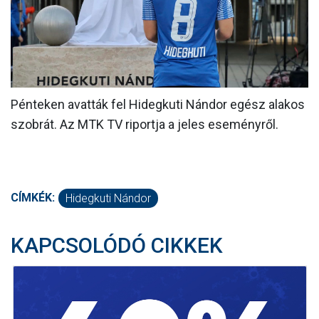
MÉRKŐZÉSEK
KLUB
GALÉRIA
Pénteken avatták fel Hidegkuti Nándor egész alakos
SZURKOLÓI ÉLMÉNYEK
szobrát. Az MTK TV riportja a jeles eseményről.
AKKREDITÁCIÓ
CÍMKÉK:
Hidegkuti Nándor
KAPCSOLÓDÓ CIKKEK