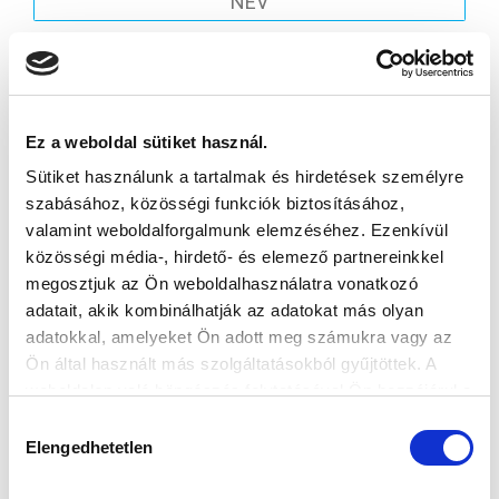
Elfogadom az
Adatvédelmi tájékoztatót
!
Ez a weboldal sütiket használ.
FELIRATKOZOM
Sütiket használunk a tartalmak és hirdetések személyre
szabásához, közösségi funkciók biztosításához,
valamint weboldalforgalmunk elemzéséhez. Ezenkívül
SZPONZOROK
közösségi média-, hirdető- és elemező partnereinkkel
megosztjuk az Ön weboldalhasználatra vonatkozó
adatait, akik kombinálhatják az adatokat más olyan
adatokkal, amelyeket Ön adott meg számukra vagy az
Ön által használt más szolgáltatásokból gyűjtöttek. A
weboldalon való böngészés folytatásával Ön hozzájárul a
sütik használatához.
Hozzájárulás
Elengedhetetlen
kiválasztása