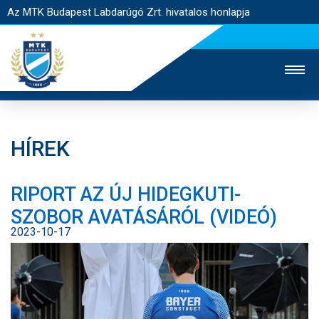
Az MTK Budapest Labdarúgó Zrt. hivatalos honlapja
HÍREK
MTK TV
UTÁNPÓTLÁS
NŐI SZAKÁG
RIPORT AZ ÚJ HIDEGKUTI-
JEGYÉRTÉKESÍTÉS
WEBSHOP
STADION
SZOBOR AVATÁSÁRÓL (VIDEÓ)
EGYESÜLET
KAPCSOLAT
2023-10-17
NYITÓLAP
HÍREK
CSAPATOK