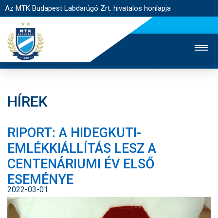
Az MTK Budapest Labdarúgó Zrt. hivatalos honlapja
HÍREK
MTK TV
UTÁNPÓTLÁS
NŐI SZAKÁG
RIPORT: A HIDEGKUTI-
JEGYÉRTÉKESÍTÉS
WEBSHOP
STADION
EMLÉKKIÁLLÍTÁS LESZ A
EGYESÜLET
KAPCSOLAT
CENTENÁRIUMI ÉV ELSŐ
ESEMÉNYE
NYITÓLAP
2022-03-01
HÍREK
CSAPATOK