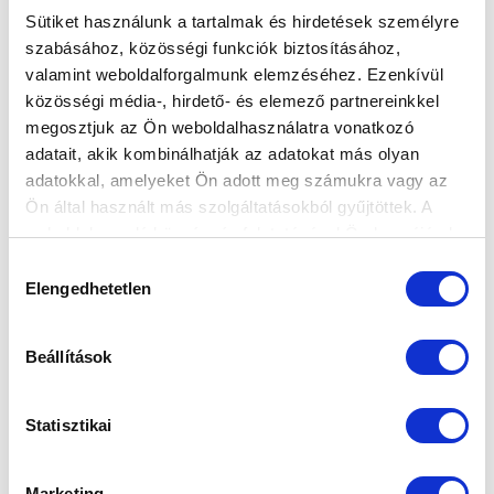
Ne maradjon le egy eseményről sem! Iratkozzon fel ingyenes
Sütiket használunk a tartalmak és hirdetések személyre
hírlevelünkre:
szabásához, közösségi funkciók biztosításához,
valamint weboldalforgalmunk elemzéséhez. Ezenkívül
közösségi média-, hirdető- és elemező partnereinkkel
megosztjuk az Ön weboldalhasználatra vonatkozó
adatait, akik kombinálhatják az adatokat más olyan
adatokkal, amelyeket Ön adott meg számukra vagy az
Elfogadom az
Adatvédelmi tájékoztatót
!
Ön által használt más szolgáltatásokból gyűjtöttek. A
weboldalon való böngészés folytatásával Ön hozzájárul a
FELIRATKOZOM
sütik használatához.
Hozzájárulás
Elengedhetetlen
kiválasztása
SZPONZOROK
Beállítások
Statisztikai
Marketing