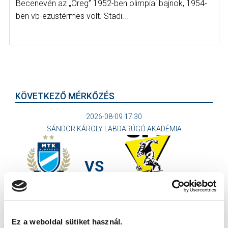
Becenevén az „Öreg” 1952-ben olimpiai bajnok, 1954-
ben vb-ezüstérmes volt. Stadi...
KÖVETKEZŐ MÉRKŐZÉS
2026-08-09 17:30
SÁNDOR KÁROLY LABDARÚGÓ AKADÉMIA
VS
MTK BUDAPEST II
SZEKSZÁRDI UFC
MTK BUDAPEST HÍRLEVÉL
Ez a weboldal sütiket használ.