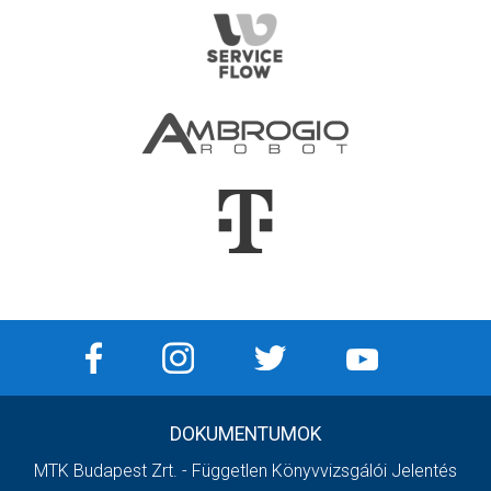
DOKUMENTUMOK
MTK Budapest Zrt. - Független Könyvvizsgálói Jelentés