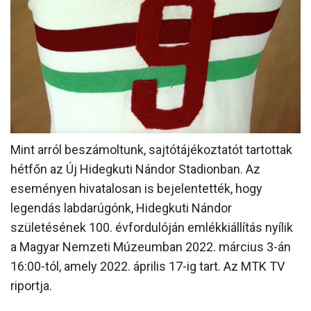
MÉRKŐZÉSEK
KLUB
GALÉRIA
SZURKOLÓI ÉLMÉNYEK
AKKREDITÁCIÓ
Mint arról beszámoltunk, sajtótájékoztatót tartottak
hétfőn az Új Hidegkuti Nándor Stadionban. Az
eseményen hivatalosan is bejelentették, hogy
legendás labdarúgónk, Hidegkuti Nándor
születésének 100. évfordulóján emlékkiállítás nyílik
a Magyar Nemzeti Múzeumban 2022. március 3-án
16:00-tól, amely 2022. április 17-ig tart. Az MTK TV
riportja.