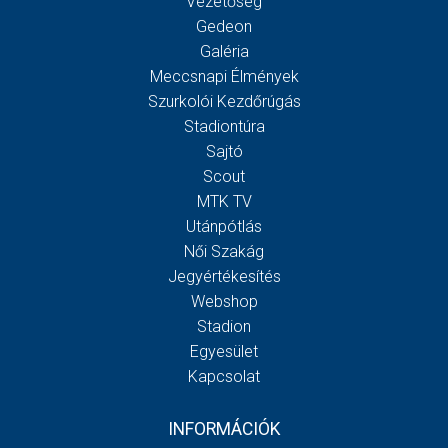
Vezetőség
Gedeon
Galéria
Meccsnapi Élmények
Szurkolói Kezdőrúgás
Stadiontúra
Sajtó
Scout
MTK TV
Utánpótlás
Női Szakág
Jegyértékesítés
Webshop
Stadion
Egyesület
Kapcsolat
INFORMÁCIÓK