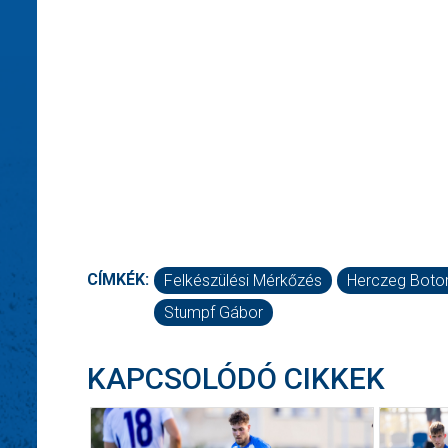
CÍMKÉK:
Felkészülési Mérkőzés
Herczeg Boto
Stumpf Gábor
KAPCSOLÓDÓ CIKKEK