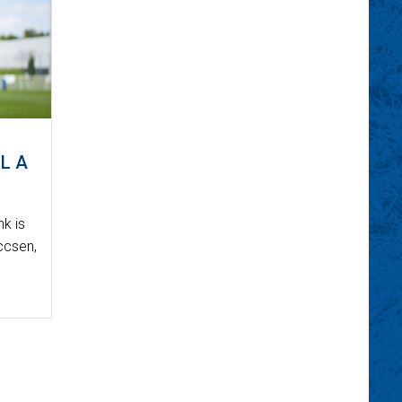
L A
k is
ccsen,