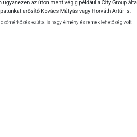
n ugyanezen az úton ment végig például a City Group álta
apatunkat erősítő Kovács Mátyás vagy Horváth Artúr is.
 edzőmérkőzés ezúttal is nagy élmény és remek lehetőség volt