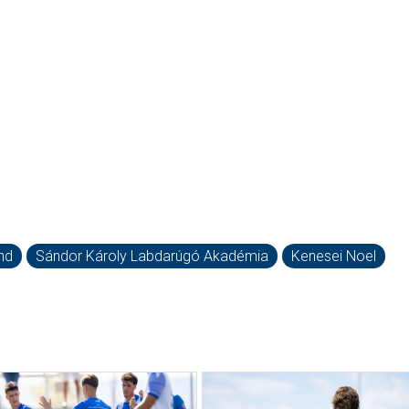
nd
Sándor Károly Labdarúgó Akadémia
Kenesei Noel