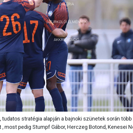
GALÉRIA
SZURKOLÓI ÉLMÉNYEK
AKKREDITÁCIÓ
udatos stratégia alapján a bajnoki szünetek során több f
et , most pedig Stumpf Gábor, Herczeg Botond, Kenesei N