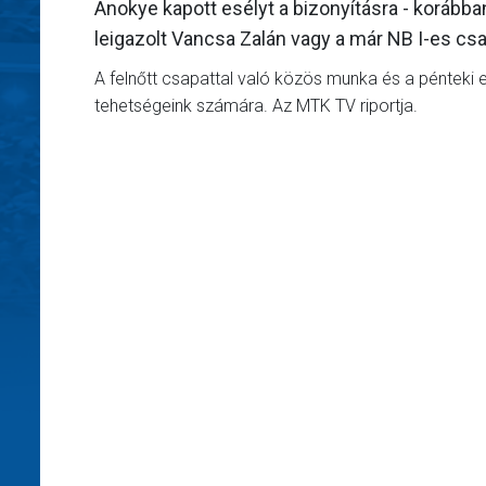
Anokye kapott esélyt a bizonyításra - korábba
leigazolt Vancsa Zalán vagy a már NB I-es cs
A felnőtt csapattal való közös munka és a pénteki
tehetségeink számára. Az MTK TV riportja.