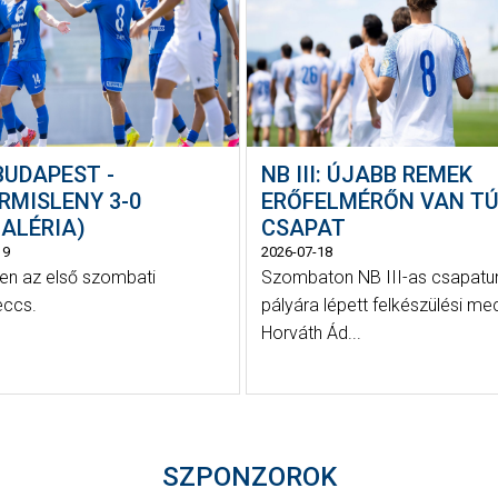
BUDAPEST -
NB III: ÚJABB REMEK
RMISLENY 3-0
ERŐFELMÉRŐN VAN TÚ
ALÉRIA)
CSAPAT
19
2026-07-18
n az első szombati
Szombaton NB III-as csapatun
ccs.
pályára lépett felkészülési me
Horváth Ád...
SZPONZOROK