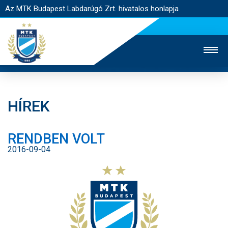
Az MTK Budapest Labdarúgó Zrt. hivatalos honlapja
HÍREK
MTK TV
UTÁNPÓTLÁS
NŐI SZAKÁG
RENDBEN VOLT
JEGYÉRTÉKESÍTÉS
WEBSHOP
STADION
2016-09-04
EGYESÜLET
KAPCSOLAT
NYITÓLAP
HÍREK
CSAPATOK