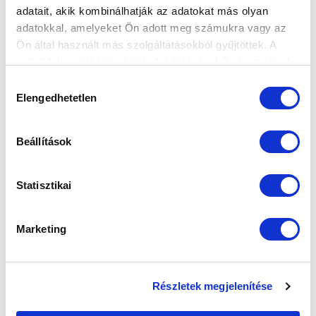
adatait, akik kombinálhatják az adatokat más olyan
KÖVETKEZŐ MÉRKŐZÉS
adatokkal, amelyeket Ön adott meg számukra vagy az
2026-08-07 17:30
Ön által használt más szolgáltatásokból gyűjtöttek. A
ÚJ HIDEGKUTI NÁNDOR STADION
weboldalon való böngészés folytatásával Ön hozzájárul a
sütik használatához.
Hozzájárulás
Elengedhetetlen
kiválasztása
VS
Beállítások
MTK BUDAPEST
PUSKÁS AKADÉMIA FC
MTK BUDAPEST HÍRLEVÉL
Statisztikai
Ne maradjon le egy eseményről sem! Iratkozzon fel ingyenes
hírlevelünkre:
Marketing
Részletek megjelenítése