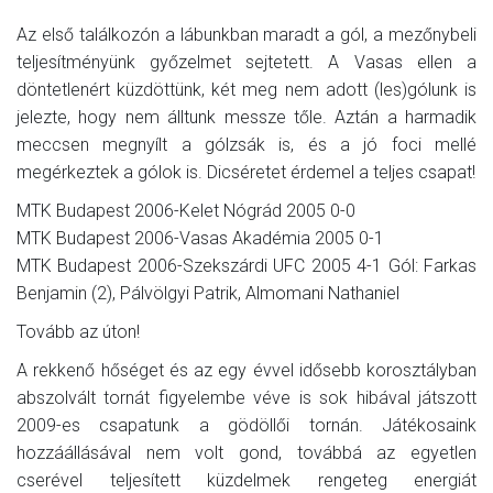
Az első találkozón a lábunkban maradt a gól, a mezőnybeli
teljesítményünk győzelmet sejtetett. A Vasas ellen a
döntetlenért küzdöttünk, két meg nem adott (les)gólunk is
jelezte, hogy nem álltunk messze tőle. Aztán a harmadik
meccsen megnyílt a gólzsák is, és a jó foci mellé
megérkeztek a gólok is. Dicséretet érdemel a teljes csapat!
MTK Budapest 2006-Kelet Nógrád 2005 0-0
MTK Budapest 2006-Vasas Akadémia 2005 0-1
MTK Budapest 2006-Szekszárdi UFC 2005 4-1 Gól: Farkas
Benjamin (2), Pálvölgyi Patrik, Almomani Nathaniel
Tovább az úton!
A rekkenő hőséget és az egy évvel idősebb korosztályban
abszolvált tornát figyelembe véve is sok hibával játszott
2009-es csapatunk a gödöllői tornán. Játékosaink
hozzáállásával nem volt gond, továbbá az egyetlen
cserével teljesített küzdelmek rengeteg energiát