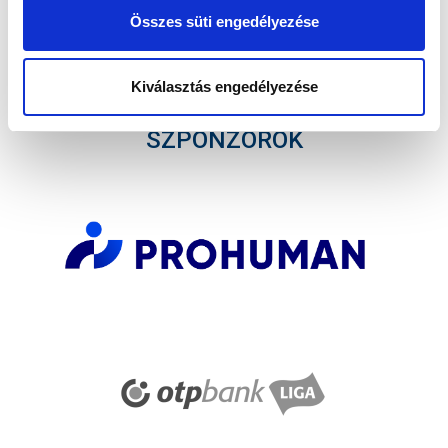
Elfogadom az
Adatvédelmi tájékoztatót
!
Összes süti engedélyezése
FELIRATKOZOM
Kiválasztás engedélyezése
SZPONZOROK