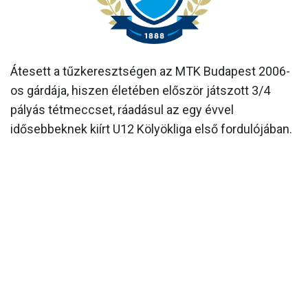
MÉRKŐZÉSEK
KLUB
Átesett a tűzkeresztségen az MTK Budapest 2006-
GALÉRIA
os gárdája, hiszen életében először játszott 3/4
SZURKOLÓI ÉLMÉNYEK
pályás tétmeccset, ráadásul az egy évvel
idősebbeknek kiírt U12 Kölyökliga első fordulójában.
AKKREDITÁCIÓ