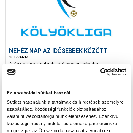
NEHÉZ NAP AZ IDŐSEBBEK KÖZÖTT
2017-04-14
A Kölyökliga legutóbbi játéknapján idősebb
ellenfelekkel szemben kellett helytál...
Ez a weboldal sütiket használ.
Sütiket használunk a tartalmak és hirdetések személyre
szabásához, közösségi funkciók biztosításához,
valamint weboldalforgalmunk elemzéséhez. Ezenkívül
közösségi média-, hirdető- és elemező partnereinkkel
megosztjuk az Ön weboldalhasználatra vonatkozó