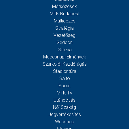
Mérkőzések
MTK Budapest
Múltidézés
Stratégia
Vezetőség
Gedeon
Galéria
Meccsnapi Élmények
Szurkolói Kezdőrúgás
Stadiontúra
Sajtó
Scout
MTK TV
Utánpótlás
Női Szakág
Jegyértékesítés
Webshop
Stadion