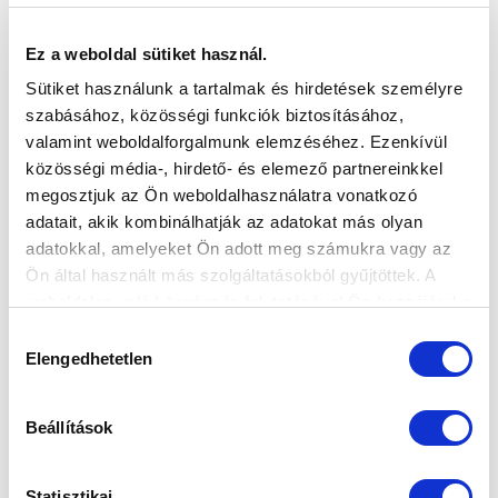
Ez a weboldal sütiket használ.
Sütiket használunk a tartalmak és hirdetések személyre
szabásához, közösségi funkciók biztosításához,
valamint weboldalforgalmunk elemzéséhez. Ezenkívül
közösségi média-, hirdető- és elemező partnereinkkel
megosztjuk az Ön weboldalhasználatra vonatkozó
adatait, akik kombinálhatják az adatokat más olyan
adatokkal, amelyeket Ön adott meg számukra vagy az
Ön által használt más szolgáltatásokból gyűjtöttek. A
weboldalon való böngészés folytatásával Ön hozzájárul a
sütik használatához.
Hozzájárulás
Elengedhetetlen
kiválasztása
Beállítások
Statisztikai