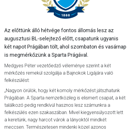
MÉRKŐZÉSEK
KLUB
Az előttünk álló hétvége fontos állomás lesz az
GALÉRIA
augusztusi BL-selejtező előtt, csapatunk ugyanis
SZURKOLÓI ÉLMÉNYEK
két napot Prágában tölt, ahol szombaton és vasárnap
is megmérkőzünk a Sparta Prágával.
AKKREDITÁCIÓ
Medgyes Péter vezetőedző véleménye szerint a két
mérkőzés remekül szolgálja a Bajnokok Ligájára való
felkészülést:
„Nagyon örülök, hogy két komoly mérkőzést játszhatunk
Prágában. A Sparta nemzetközileg is elismert csapat, a két
találkozó pedig rendkívül hasznos lesz számunkra a
felkészülés ezen szakaszában. Mivel kiegyensúlyozott lett
a keretünk, nagy harcot várok a lányoktól mindkét
meccsen. Természetesen mindenki közel azonos