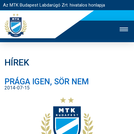
Az MTK Budapest Labdarúgó Zrt. hivatalos honlapja
HÍREK
MTK TV
UTÁNPÓTLÁS
NŐI SZAKÁG
PRÁGA IGEN, SÖR NEM
JEGYÉRTÉKESÍTÉS
WEBSHOP
STADION
2014-07-15
EGYESÜLET
KAPCSOLAT
NYITÓLAP
HÍREK
CSAPATOK