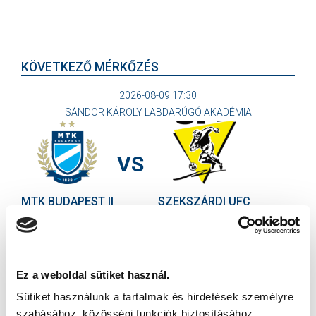
KÖVETKEZŐ MÉRKŐZÉS
2026-08-09 17:30
SÁNDOR KÁROLY LABDARÚGÓ AKADÉMIA
VS
MTK BUDAPEST II
SZEKSZÁRDI UFC
MTK BUDAPEST HÍRLEVÉL
Ne maradjon le egy eseményről sem! Iratkozzon fel ingyenes
Ez a weboldal sütiket használ.
hírlevelünkre:
Sütiket használunk a tartalmak és hirdetések személyre
szabásához, közösségi funkciók biztosításához,