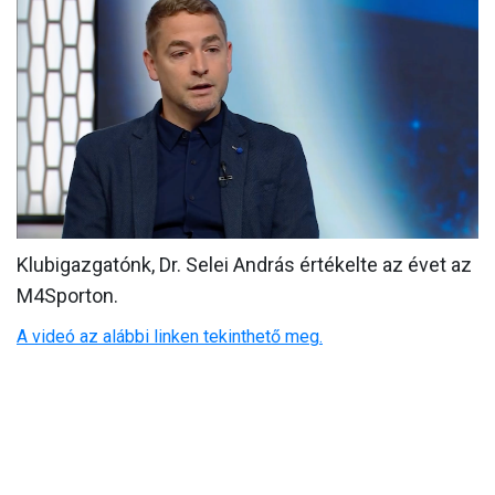
MÉRKŐZÉSEK
KLUB
GALÉRIA
SZURKOLÓI ÉLMÉNYEK
AKKREDITÁCIÓ
Klubigazgatónk, Dr. Selei András értékelte az évet az
M4Sporton.
A videó az alábbi linken tekinthető meg.