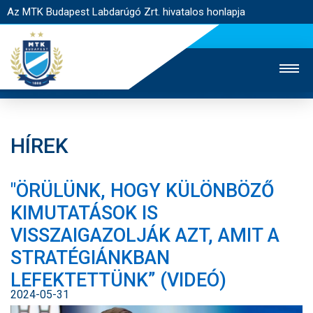
Az MTK Budapest Labdarúgó Zrt. hivatalos honlapja
HÍREK
MTK TV
UTÁNPÓTLÁS
NŐI SZAKÁG
"ÖRÜLÜNK, HOGY KÜLÖNBÖZŐ
JEGYÉRTÉKESÍTÉS
WEBSHOP
STADION
KIMUTATÁSOK IS
EGYESÜLET
KAPCSOLAT
VISSZAIGAZOLJÁK AZT, AMIT A
STRATÉGIÁNKBAN
NYITÓLAP
LEFEKTETTÜNK” (VIDEÓ)
HÍREK
2024-05-31
CSAPATOK