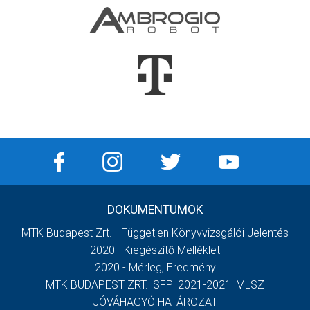
DOKUMENTUMOK
MTK Budapest Zrt. - Független Könyvvizsgálói Jelentés
2020 - Kiegészítő Melléklet
2020 - Mérleg, Eredmény
MTK BUDAPEST ZRT._SFP_2021-2021_MLSZ
JÓVÁHAGYÓ HATÁROZAT