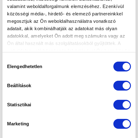
valamint weboldalforgalmunk elemzéséhez. Ezenkívül
közösségi média-, hirdető- és elemező partnereinkkel
megosztjuk az Ön weboldalhasználatra vonatkozó
Elfogadom az
Adatvédelmi tájékoztatót
!
adatait, akik kombinálhatják az adatokat más olyan
adatokkal, amelyeket Ön adott meg számukra vagy az
FELIRATKOZOM
Ön által használt más szolgáltatásokból gyűjtöttek. A
weboldalon való böngészés folytatásával Ön hozzájárul a
sütik használatához.
Hozzájárulás
SZPONZOROK
Elengedhetetlen
kiválasztása
Beállítások
Statisztikai
Marketing