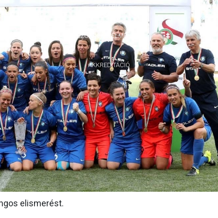
GALÉRIA
SZURKOLÓI ÉLMÉNYEK
AKKREDITÁCIÓ
angos elismerést.