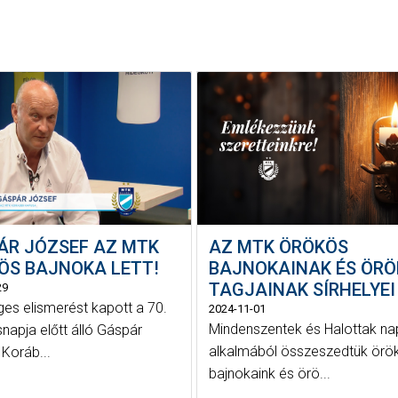
ÁR JÓZSEF AZ MTK
AZ MTK ÖRÖKÖS
ÖS BAJNOKA LETT!
BAJNOKAINAK ÉS ÖR
TAGJAINAK SÍRHELYEI
29
ges elismerést kapott a 70.
2024-11-01
Mindenszentek és Halottak na
snapja előtt álló Gáspár
alkalmából összeszedtük örö
 Koráb...
bajnokaink és örö...