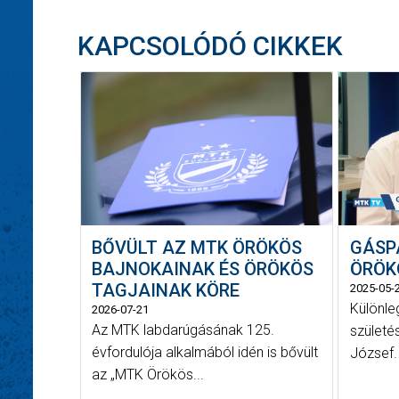
KAPCSOLÓDÓ CIKKEK
BŐVÜLT AZ MTK ÖRÖKÖS
GÁSP
BAJNOKAINAK ÉS ÖRÖKÖS
ÖRÖK
TAGJAINAK KÖRE
2025-05-
Különle
2026-07-21
Az MTK labdarúgásának 125.
születé
évfordulója alkalmából idén is bővült
József.
az „MTK Örökös...