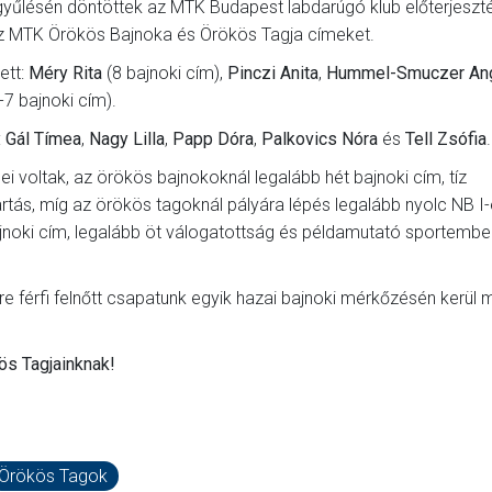
gyűlésén döntöttek az MTK Budapest labdarúgó klub előterjeszté
ki az MTK Örökös Bajnoka és Örökös Tagja címeket.
ett:
Méry Rita
(8 bajnoki cím),
Pinczi Anita
,
Hummel-Smuczer An
-7 bajnoki cím).
:
Gál Tímea
,
Nagy Lilla
,
Papp Dóra
,
Palkovics Nóra
és
Tell Zsófia
.
ei voltak, az örökös bajnokoknál legalább hét bajnoki cím, tíz
ás, míg az örökös tagoknál pályára lépés legalább nyolc NB I
jnoki cím, legalább öt válogatottság és példamutató sportember
re férfi felnőtt csapatunk egyik hazai bajnoki mérkőzésén kerül 
ös Tagjainknak!
Örökös Tagok