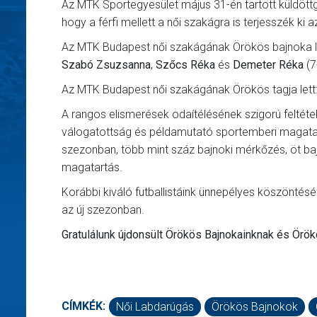
Az MTK Sportegyesület május 31-én tartott küldött
hogy a férfi mellett a női szakágra is terjesszék 
Az MTK Budapest női szakágának Örökös bajnoka l
Szabó Zsuzsanna
,
Szőcs Réka
és
Demeter Réka
(7
Az MTK Budapest női szakágának Örökös tagja lett
A rangos elismerések odaítélésének szigorú feltétel
válogatottság és példamutató sportemberi magatart
szezonban, több mint száz bajnoki mérkőzés, öt ba
magatartás.
Korábbi kiváló futballistáink ünnepélyes köszöntésé
az új szezonban.
Gratulálunk újdonsült Örökös Bajnokainknak és Örök
CÍMKÉK:
Női Labdarúgás
Örökös Bajnokok