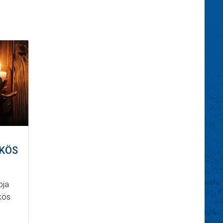
ÖKÖS
pja
kös