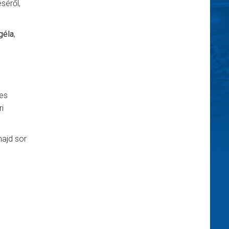
séről,
géla
,
-es
i
majd sor