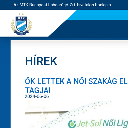
Az MTK Budapest Labdarúgó Zrt. hivatalos honlapja
HÍREK
ŐK LETTEK A NŐI SZAKÁG E
TAGJAI
2024-06-06