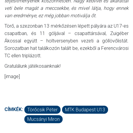
teljesítményének köszönhetően. Nagy kedvvel és akarattal
veti bele magát a meccsekbe, és mivel látja, hogy ennek
van eredménye, ez még jobban motiválja őt.
Törő, a szezonban 13 mérkőzésen lépett pályára az U17-es
csapatban, és 11 góljával – csapattársával, Zuigéber
Ákossal együtt – holtversenyben vezeti a góllövőlistát.
Sorozatban hat találkozón talált be, ezekből a Ferencvárosi
TC ellen triplázott.
Gratulálunk játékosainknak!
[image]
CÍMKÉK:
Törőcsik Péter
MTK Budapest U13
Mucsányi Miron