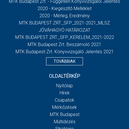
MTK Budapest Zrt. - Független Könyvvizsgálói Jelentés
2020 - Kiegészítő Melléklet
2020 - Mérleg, Eredmény
MTK BUDAPEST ZRT._SFP_2021-2021_MLSZ
JÓVÁHAGYÓ HATÁROZAT
MTK BUDAPEST ZRT._SFP_KERELEM_2021-2022
MTK Budapest Zrt. Beszámoló 2021
MTK Budapest Zrt. Könyvvizsgáló Jelentés 2021
TOVÁBBIAK
OLDALTÉRKÉP
Nyitólap
Hírek
Csapatok
Mérkőzések
MTK Budapest
Múltidézés
Stratégia