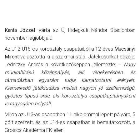
Kanta József
várta az Új Hidegkuti Nándor Stadionban
november legjobbjait.
Az U12-U15-ös korosztály csapataiból a 12 éves
Mucsányi
Miront
választotta ki a szakmai stáb. Játékosunkat edzője,
Lednitzky András a következőképpen jellemezte: –
Nagy
munkabírású középpályás, aki védekezésben és
támadásban egyaránt tudja kamatoztatni erényeit.
Kiemelkedő játéktudása mellett nagyon jó szellemiségű,
győztes típusú srác, aki korosztálya csapatkapitányaként
is ragyogóan helytáll.
Miron az U13-as csapatban 11 alkalommal lépett pályára, 5
gólt szerzett, és az U14-es csapatban is bemutatkozott, a
Grosics Akadémia FK ellen.