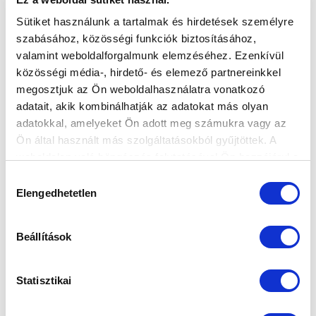
Csapatunkkal kezdte el a felkészülést több, az elmúlt
időszakban máshol szereplő...
Sütiket használunk a tartalmak és hirdetések személyre
szabásához, közösségi funkciók biztosításához,
valamint weboldalforgalmunk elemzéséhez. Ezenkívül
közösségi média-, hirdető- és elemező partnereinkkel
megosztjuk az Ön weboldalhasználatra vonatkozó
adatait, akik kombinálhatják az adatokat más olyan
adatokkal, amelyeket Ön adott meg számukra vagy az
Ön által használt más szolgáltatásokból gyűjtöttek. A
KÖVETKEZŐ MÉRKŐZÉS
weboldalon való böngészés folytatásával Ön hozzájárul a
sütik használatához.
2026-08-09 17:30
Hozzájárulás
Elengedhetetlen
SÁNDOR KÁROLY LABDARÚGÓ AKADÉMIA
kiválasztása
Beállítások
VS
Statisztikai
MTK BUDAPEST II
SZEKSZÁRDI UFC