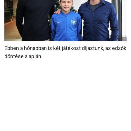
MÉRKŐZÉSEK
KLUB
GALÉRIA
SZURKOLÓI ÉLMÉNYEK
Ebben a hónapban is két játékost díjaztunk, az edzők
AKKREDITÁCIÓ
döntése alapján.