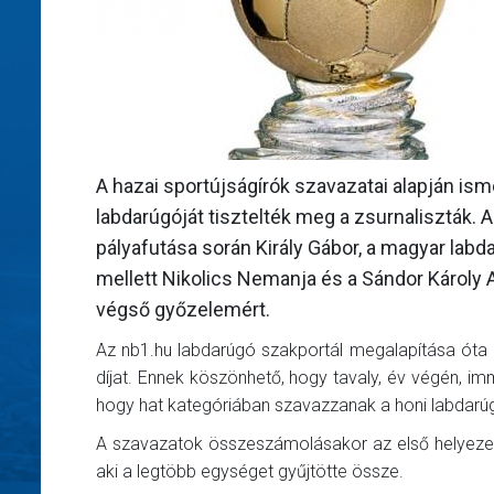
A hazai sportújságírók szavazatai alapján ism
labdarúgóját tisztelték meg a zsurnaliszták. 
pályafutása során Király Gábor, a magyar labd
mellett Nikolics Nemanja és a Sándor Károly 
végső győzelemért.
Az nb1.hu labdarúgó szakportál megalapítása óta
díjat. Ennek köszönhető, hogy tavaly, év végén, imm
hogy hat kategóriában szavazzanak a honi labdarú
A szavazatok összeszámolásakor az első helyezett
aki a legtöbb egységet gyűjtötte össze.