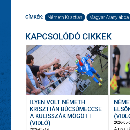
CÍMKÉK:
Németh Krisztián
Magyar Aranylabda
KAPCSOLÓDÓ CIKKEK
ILYEN VOLT NÉMETH
NÉME
KRISZTIÁN BÚCSÚMECCSE
ELSŐ
A KULISSZÁK MÖGÖTT
(VIDE
(VIDEÓ)
2026-05-
A profi
2026-05-19