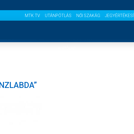
MTK TV
UTÁNPÓTLÁS
NŐI SZAKÁG
JEGYÉRTÉKES
NYITÓLAP
HÍREK
ONZLABDA”
CSAPATOK
MÉRKŐZÉSEK
KLUB