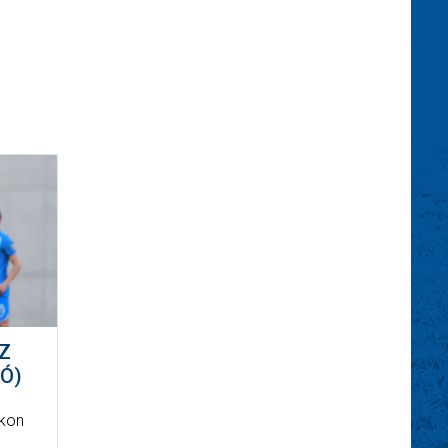
Z
Ó)
ikon