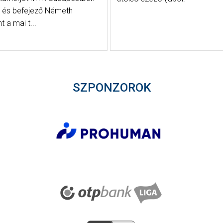
 és befejező Németh
t a mai t...
SZPONZOROK