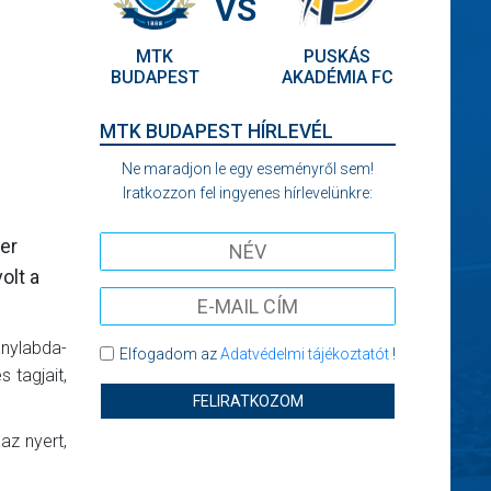
VS
MTK
PUSKÁS
BUDAPEST
AKADÉMIA FC
MTK BUDAPEST HÍRLEVÉL
Ne maradjon le egy eseményről sem!
Iratkozzon fel ingyenes hírlevelünkre:
er
olt a
anylabda-
Elfogadom az
Adatvédelmi tájékoztatót
!
 tagjait,
FELIRATKOZOM
az nyert,