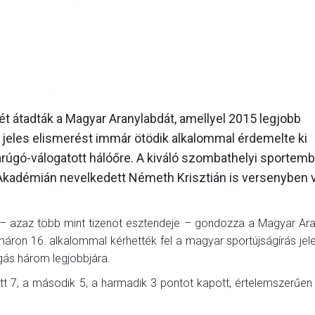
GALÉRIA
SZURKOLÓI ÉLMÉNYEK
AKKREDITÁCIÓ
ét átadták a Magyar Aranylabdát, amellyel 2015 legjobb
A jeles elismerést immár ötödik alkalommal érdemelte ki
arúgó-válogatott hálóőre. A kiváló szombathelyi sportemb
Akadémián nevelkedett Németh Krisztián is versenyben v
 – azaz több mint tizenöt esztendeje – gondozza a Magyar Ar
áron 16. alkalommal kérhették fel a magyar sportújságírás jeles
gás három legjobbjára.
 7, a második 5, a harmadik 3 pontot kapott, értelemszerűen 