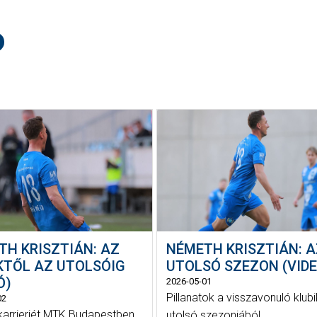
TH KRISZTIÁN: AZ
NÉMETH KRISZTIÁN: A
KTŐL AZ UTOLSÓIG
UTOLSÓ SZEZON (VIDE
Ó)
2026-05-01
Pillanatok a visszavonuló klub
02
 karrierjét MTK Budapestben
utolsó szezonjából.