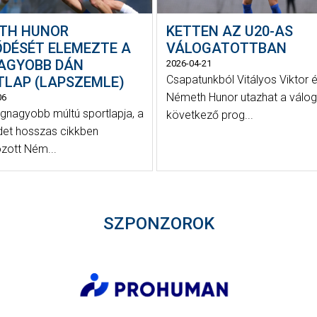
TH HUNOR
KETTEN AZ U20-AS
ŐDÉSÉT ELEMEZTE A
VÁLOGATOTTBAN
AGYOBB DÁN
2026-04-21
Csapatunkból Vitályos Viktor 
TLAP (LAPSZEMLE)
Németh Hunor utazhat a válog
06
egnagyobb múltú sportlapja, a
következő prog...
det hosszas cikkben
ozott Ném...
SZPONZOROK