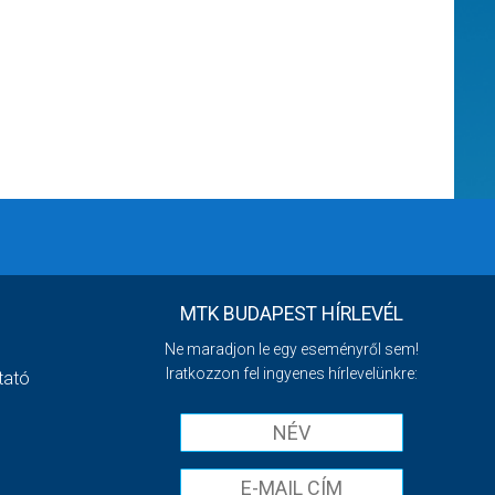
MTK BUDAPEST HÍRLEVÉL
Ne maradjon le egy eseményről sem!
Iratkozzon fel ingyenes hírlevelünkre:
tató