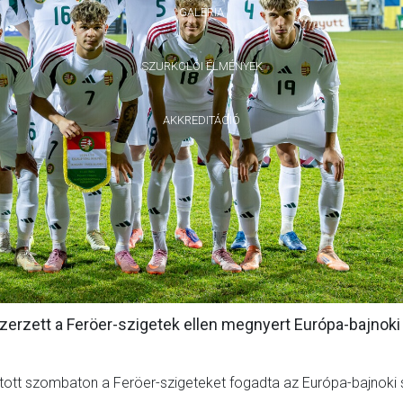
GALÉRIA
SZURKOLÓI ÉLMÉNYEK
AKKREDITÁCIÓ
erzett a Feröer-szigetek ellen megnyert Európa-bajnoki
tott szombaton a Feröer-szigeteket fogadta az Európa-bajnoki 