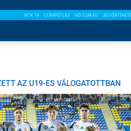
MTK TV
UTÁNPÓTLÁS
NŐI SZAKÁG
JEGYÉRTÉKES
NYITÓLAP
HÍREK
ETT AZ U19-ES VÁLOGATOTTBAN
CSAPATOK
MÉRKŐZÉSEK
KLUB