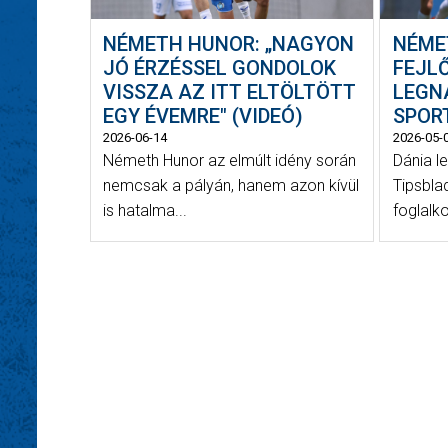
NÉMETH HUNOR: „NAGYON
NÉME
JÓ ÉRZÉSSEL GONDOLOK
FEJL
VISSZA AZ ITT ELTÖLTÖTT
LEGN
EGY ÉVEMRE" (VIDEÓ)
SPOR
2026-06-14
2026-05-
Németh Hunor az elmúlt idény során
Dánia l
nemcsak a pályán, hanem azon kívül
Tipsbla
is hatalma...
foglalk