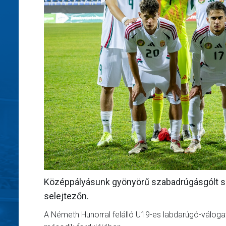
Középpályásunk gyönyörű szabadrúgásgólt sz
selejtezőn.
A Németh Hunorral felálló U19-es labdarúgó-váloga