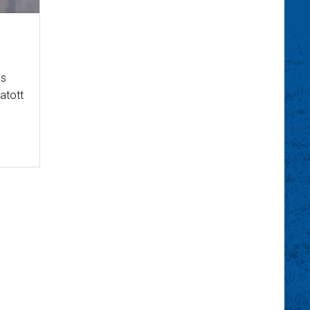
és
atott