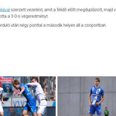
jával
szerzett vezetést, amit a félidő előtt megduplázott, majd 
totta a 3-0-s végeredményt.
duló után négy ponttal a második helyen áll a csoportban.