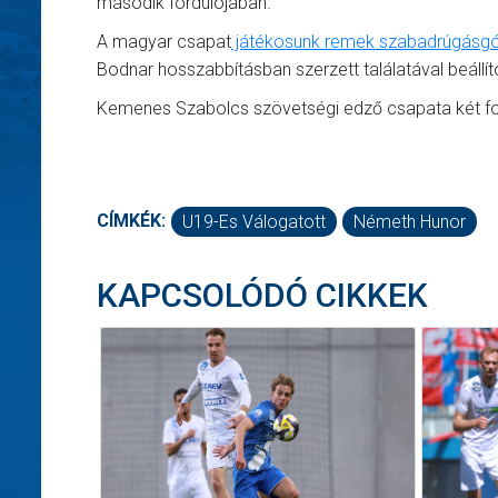
második fordulójában.
A magyar csapat
játékosunk remek szabadrúgásgól
Bodnar hosszabbításban szerzett találatával beállí
Kemenes Szabolcs szövetségi edző csapata két for
CÍMKÉK:
U19-Es Válogatott
Németh Hunor
KAPCSOLÓDÓ CIKKEK