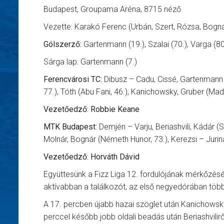
Budapest, Groupama Aréna, 8715 néző
Vezette: Karakó Ferenc (Urbán, Szert, Rózsa, Bog
Gólszerző:
Gartenmann (19.), Szalai (70.), Varga (80.
Sárga lap: Gartenmann (7.)
Ferencvárosi TC:
Dibusz – Cadu, Cissé, Gartenmann (
77.), Tóth (Abu Fani, 46.), Kanichowsky, Gruber (Ma
Vezetőedző: Robbie Keane
MTK Budapest:
Demjén – Varju, Beriashvili, Kádár (Sz
Molnár, Bognár (Németh Hunor, 73.), Kerezsi – Jurin
Vezetőedző: Horváth Dávid
Együttesünk a Fizz Liga 12. fordulójának mérkőzés
aktívabban a találkozót, az első negyedórában több
A 17. percben újabb hazai szöglet után Kanichowsky e
perccel később jobb oldali beadás után Beriashvilir