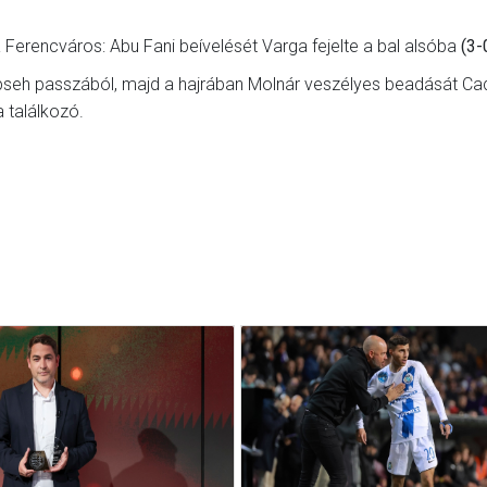
Ferencváros: Abu Fani beívelését Varga fejelte a bal alsóba
(3-
eh passzából, majd a hajrában Molnár veszélyes beadását Cad
a találkozó.