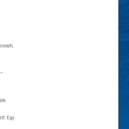
Joseph,
 –
ték
ett. Egy