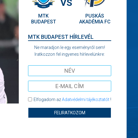
VS
MTK
PUSKÁS
BUDAPEST
AKADÉMIA FC
MTK BUDAPEST HÍRLEVÉL
Ne maradjon le egy eseményről sem!
Iratkozzon fel ingyenes hírlevelünkre:
Elfogadom az
Adatvédelmi tájékoztatót
!
FELIRATKOZOM