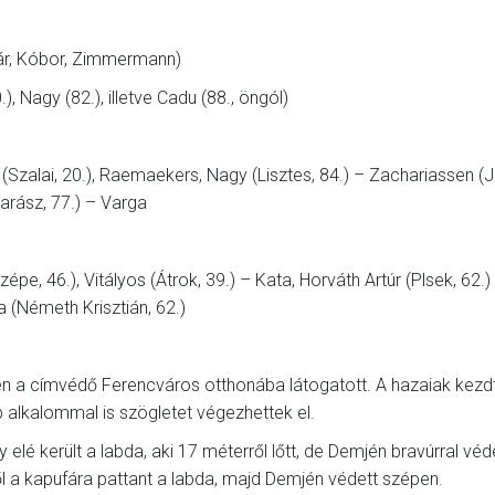
nár, Kóbor, Zimmermann)
), Nagy (82.), illetve Cadu (88., öngól)
Szalai, 20.), Raemaekers, Nagy (Lisztes, 84.) – Zachariassen (
darász, 77.) – Varga
épe, 46.), Vitályos (Átrok, 39.) – Kata, Horváth Artúr (Plsek, 62.)
a (Németh Krisztián, 62.)
én a címvédő Ferencváros otthonába látogatott. A hazaiak kezd
 alkalommal is szögletet végezhettek el.
lé került a labda, aki 17 méterről lőtt, de Demjén bravúrral véd
ől a kapufára pattant a labda, majd Demjén védett szépen.