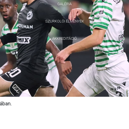
GALÉRIA
SZURKOLÓI ÉLMÉNYEK
AKKREDITÁCIÓ
ában.