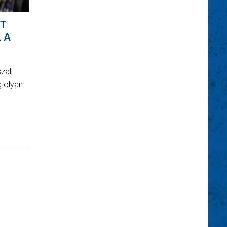
TT
 A
szal
g olyan