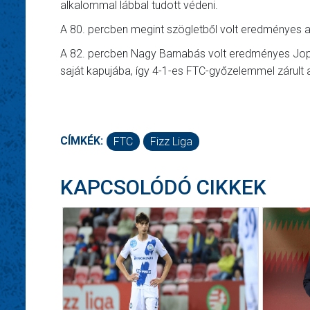
alkalommal lábbal tudott védeni.
A 80. percben megint szögletből volt eredményes a 
A 82. percben Nagy Barnabás volt eredményes Jops
saját kapujába, így 4-1-es FTC-győzelemmel zárult 
CÍMKÉK:
FTC
Fizz Liga
KAPCSOLÓDÓ CIKKEK