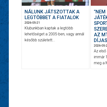
NÁLUNK JÁTSZOTTAK A
"NEM
LEGTÖBBET A FIATALOK
JÁTÉ
SPOR
2026-05-21
Klubunkban kaptak a legtöbb
SZERE
lehetőséget a 2005-ben, vagy annál
AZ MT
DÍJAS
később született...
2026-05-
Az első
immár 1
meg a M