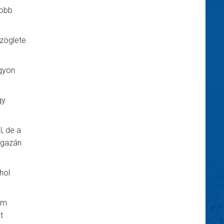
jobb
szöglete
ágyon
gy
l, de a
 igazán
hol
em
t