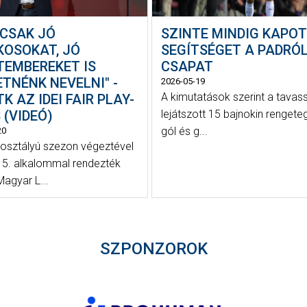
 CSAK JÓ
SZINTE MINDIG KAPO
KOSOKAT, JÓ
SEGÍTSÉGET A PADRÓL
TEMBEREKET IS
CSAPAT
TNÉNK NEVELNI" -
2026-05-19
A kimutatások szerint a tavas
K AZ IDEI FAIR PLAY-
 (VIDEÓ)
lejátszott 15 bajnokin rengete
gól és g...
20
 osztályú szezon végeztével
5. alkalommal rendezték
agyar L...
SZPONZOROK