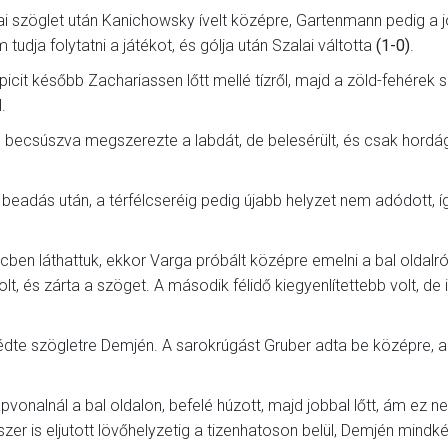
ai szöglet után Kanichowsky ívelt középre, Gartenmann pedig a 
tudja folytatni a játékot, és gólja után Szalai váltotta
(1-0)
.
 picit később Zachariassen lőtt mellé tízről, majd a zöld-fehérek 
.
os becsúszva megszerezte a labdát, de belesérült, és csak hord
ő beadás után, a térfélcseréig pedig újabb helyzet nem adódott, í
cben láthattuk, ekkor Varga próbált középre emelni a bal oldalró
volt, és zárta a szöget. A második félidő kiegyenlítettebb volt, de
dte szögletre Demjén. A sarokrúgást Gruber adta be középre, a
vonalnál a bal oldalon, befelé húzott, majd jobbal lőtt, ám ez n
er is eljutott lövőhelyzetig a tizenhatoson belül, Demjén mindké