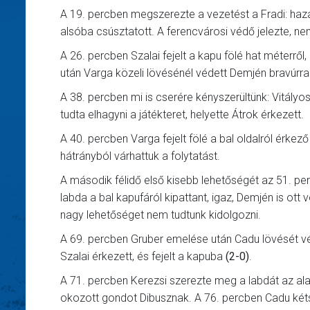
A 19. percben megszerezte a vezetést a Fradi: haz
alsóba csúsztatott. A ferencvárosi védő jelezte, nem 
A 26. percben Szalai fejelt a kapu fölé hat méterről,
után Varga közeli lövésénél védett Demjén bravúrral
A 38. percben mi is cserére kényszerültünk: Vitály
tudta elhagyni a játékteret, helyette Átrok érkezett.
A 40. percben Varga fejelt fölé a bal oldalról érkez
hátrányból várhattuk a folytatást.
A második félidő első kisebb lehetőségét az 51. per
labda a bal kapufáról kipattant, igaz, Demjén is ott 
nagy lehetőséget nem tudtunk kidolgozni.
A 69. percben Gruber emelése után Cadu lövését vé
Szalai érkezett, és fejelt a kapuba
(2-0)
.
A 71. percben Kerezsi szerezte meg a labdát az alap
okozott gondot Dibusznak. A 76. percben Cadu kétsz