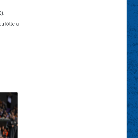
0)
.
u lőtte a