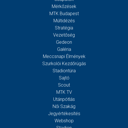
Mérkőzések
MTK Budapest
Múltidézés
Stratégia
Vezetőség
Gedeon
Galéria
Meccsnapi Élmények
Szurkolói Kezdőrúgás
Stadiontúra
Sajtó
Scout
MTK TV
Utánpótlás
Női Szakág
Jegyértékesítés
Webshop
Stadion