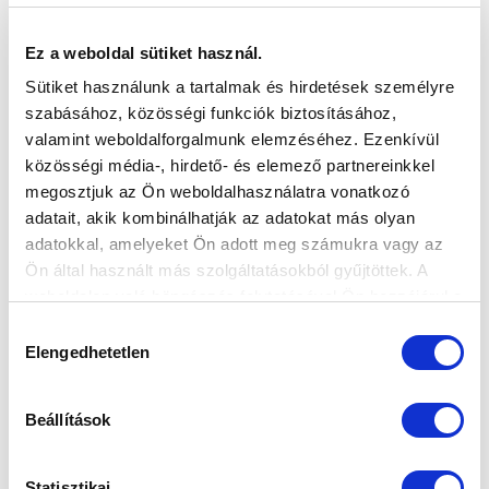
Ez a weboldal sütiket használ.
Sütiket használunk a tartalmak és hirdetések személyre
szabásához, közösségi funkciók biztosításához,
valamint weboldalforgalmunk elemzéséhez. Ezenkívül
közösségi média-, hirdető- és elemező partnereinkkel
megosztjuk az Ön weboldalhasználatra vonatkozó
adatait, akik kombinálhatják az adatokat más olyan
adatokkal, amelyeket Ön adott meg számukra vagy az
Ön által használt más szolgáltatásokból gyűjtöttek. A
weboldalon való böngészés folytatásával Ön hozzájárul a
sütik használatához.
Hozzájárulás
Elengedhetetlen
kiválasztása
Beállítások
Statisztikai