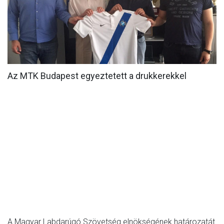
MÉRKŐZÉSEK
KLUB
GALÉRIA
SZURKOLÓI ÉLMÉNYEK
Az MTK Budapest egyeztetett a drukkerekkel
AKKREDITÁCIÓ
A Magyar Labdarúgó Szövetség elnökségének határozatát