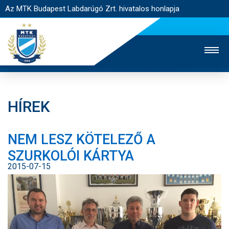
Az MTK Budapest Labdarúgó Zrt. hivatalos honlapja
HÍREK
MTK TV
UTÁNPÓTLÁS
NŐI SZAKÁG
NEM LESZ KÖTELEZŐ A
JEGYÉRTÉKESÍTÉS
WEBSHOP
STADION
SZURKOLÓI KÁRTYA
EGYESÜLET
KAPCSOLAT
2015-07-15
NYITÓLAP
HÍREK
CSAPATOK