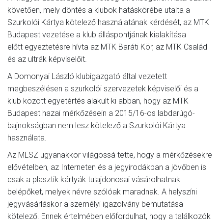
követően, mely döntés a klubok hatáskörébe utalta a
Szurkolói Kártya kötelező használatának kérdését, az MTK
Budapest vezetése a klub álláspontjának kialakítása
előtt egyeztetésre hívta az MTK Baráti Kör, az MTK Család
és az ultrák képviselőit.
A Domonyai László klubigazgató által vezetett
megbeszélésen a szurkolói szervezetek képviselői és a
klub között egyetértés alakult ki abban, hogy az MTK
Budapest hazai mérkőzésein a 2015/16-os labdarúgó-
bajnokságban nem lesz kötelező a Szurkolói Kártya
használata.
Az MLSZ ugyanakkor világossá tette, hogy a mérkőzésekre
elővételben, az Interneten és a jegyirodákban a jövőben is
csak a plasztik kártyák tulajdonosai vásárolhatnak
belépőket, melyek névre szólóak maradnak. A helyszíni
jegyvásárláskor a személyi igazolvány bemutatása
kötelező. Ennek értelmében előfordulhat, hogy a találkozók