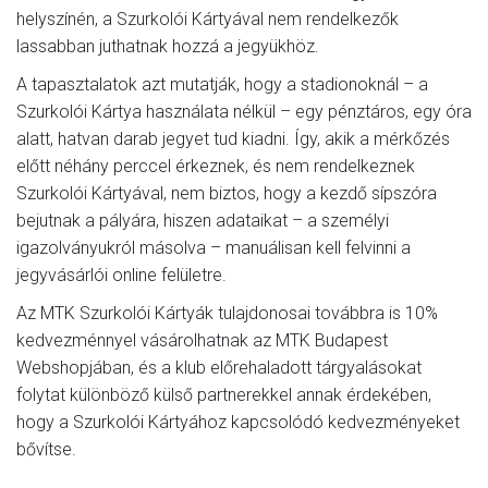
helyszínén, a Szurkolói Kártyával nem rendelkezők
lassabban juthatnak hozzá a jegyükhöz.
A tapasztalatok azt mutatják, hogy a stadionoknál – a
Szurkolói Kártya használata nélkül – egy pénztáros, egy óra
alatt, hatvan darab jegyet tud kiadni. Így, akik a mérkőzés
előtt néhány perccel érkeznek, és nem rendelkeznek
Szurkolói Kártyával, nem biztos, hogy a kezdő sípszóra
bejutnak a pályára, hiszen adataikat – a személyi
igazolványukról másolva – manuálisan kell felvinni a
jegyvásárlói online felületre.
Az MTK Szurkolói Kártyák tulajdonosai továbbra is 10%
kedvezménnyel vásárolhatnak az MTK Budapest
Webshopjában, és a klub előrehaladott tárgyalásokat
folytat különböző külső partnerekkel annak érdekében,
hogy a Szurkolói Kártyához kapcsolódó kedvezményeket
bővítse.