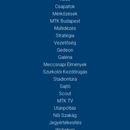
Csapatok
Mérkőzések
MTK Budapest
Múltidézés
Stratégia
Vezetőség
Gedeon
Galéria
Meccsnapi Élmények
Szurkolói Kezdőrúgás
Stadiontúra
Sajtó
Scout
MTK TV
Utánpótlás
Női Szakág
Jegyértékesítés
Webshop