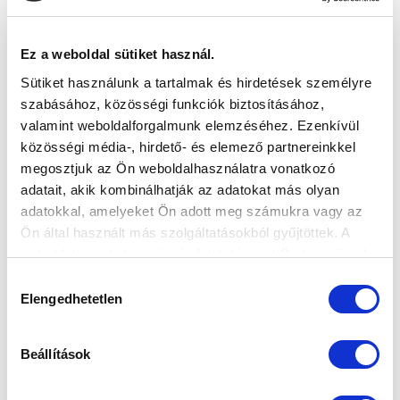
VS
Ez a weboldal sütiket használ.
BFC SIÓFOK
MTK BUDAPEST II
Sütiket használunk a tartalmak és hirdetések személyre
szabásához, közösségi funkciók biztosításához,
MTK BUDAPEST HÍRLEVÉL
valamint weboldalforgalmunk elemzéséhez. Ezenkívül
Ne maradjon le egy eseményről sem! Iratkozzon fel ingyenes
közösségi média-, hirdető- és elemező partnereinkkel
hírlevelünkre:
megosztjuk az Ön weboldalhasználatra vonatkozó
adatait, akik kombinálhatják az adatokat más olyan
adatokkal, amelyeket Ön adott meg számukra vagy az
Ön által használt más szolgáltatásokból gyűjtöttek. A
weboldalon való böngészés folytatásával Ön hozzájárul a
sütik használatához.
Hozzájárulás
Elfogadom az
Adatvédelmi tájékoztatót
!
Elengedhetetlen
kiválasztása
FELIRATKOZOM
Beállítások