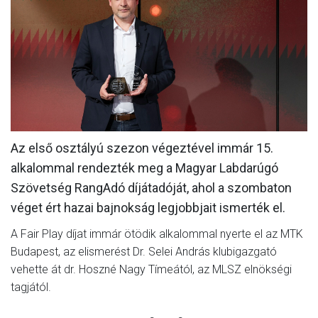
MÉRKŐZÉSEK
KLUB
GALÉRIA
SZURKOLÓI ÉLMÉNYEK
AKKREDITÁCIÓ
Az első osztályú szezon végeztével immár 15.
alkalommal rendezték meg a Magyar Labdarúgó
Szövetség RangAdó díjátadóját, ahol a szombaton
véget ért hazai bajnokság legjobbjait ismerték el.
A Fair Play díjat immár ötödik alkalommal nyerte el az MTK
Budapest, az elismerést Dr. Selei András klubigazgató
vehette át dr. Hoszné Nagy Tímeától, az MLSZ elnökségi
tagjától.