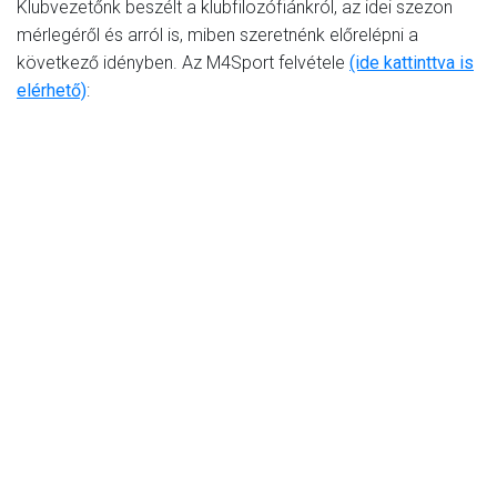
Klubvezetőnk beszélt a klubfilozófiánkról, az idei szezon
mérlegéről és arról is, miben szeretnénk előrelépni a
következő idényben. Az M4Sport felvétele
(ide kattinttva is
elérhető)
: