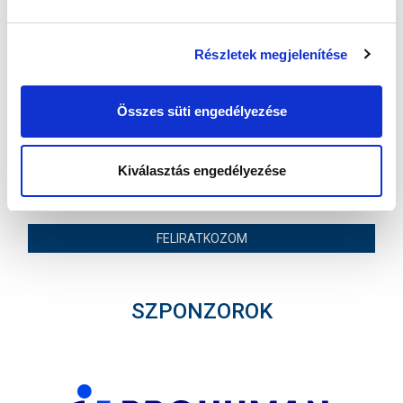
MTK BUDAPEST HÍRLEVÉL
Ne maradjon le egy eseményről sem! Iratkozzon fel ingyenes
Részletek megjelenítése
hírlevelünkre:
Összes süti engedélyezése
Kiválasztás engedélyezése
Elfogadom az
Adatvédelmi tájékoztatót
!
FELIRATKOZOM
SZPONZOROK