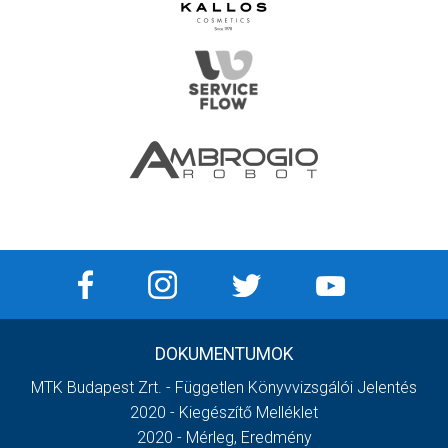
DOKUMENTUMOK
MTK Budapest Zrt. - Független Könyvvizsgálói Jelentés
2020 - Kiegészítő Melléklet
2020 - Mérleg, Eredmény