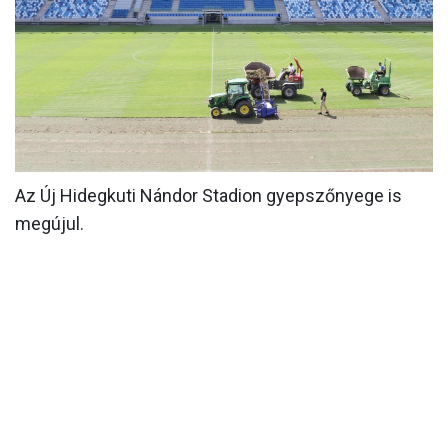
MÉRKŐZÉSEK
KLUB
GALÉRIA
SZURKOLÓI ÉLMÉNYEK
AKKREDITÁCIÓ
Az Új Hidegkuti Nándor Stadion gyepszőnyege is
megújul.