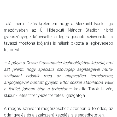
Talán nem túlzás kijelenteni, hogy a Merkantil Bank Liga
mezőnyében az Új Hidegkuti Nándor Stadion hibrid
gyepszőnyege képviselte a legmagasabb színvonalat: a
tavaszi mostoha időjárás is nálunk okozta a legkevesebb
fejtörést.
– A pálya a Desso Grassmaster technológiával készült, ami
azt jelenti, hogy speciális szövőgép segítségével műfű-
szálakkal erősítik meg az alapvetően természetes,
angolperjével borított gyepet. Ettől sokkal stabilabbá válik
a felület, jobban bírja a terhelést
– kezdte Török István,
klubunk létesítmény-üzemeltetési igazgatója.
A magas színvonal megőrzéséhez azonban a törődés, az
odafigyelés és a szakszerű kezelés is elengedhetetlen.