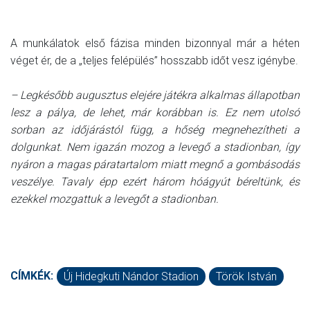
A munkálatok első fázisa minden bizonnyal már a héten
véget ér, de a „teljes felépülés” hosszabb időt vesz igénybe.
– Legkésőbb augusztus elejére játékra alkalmas állapotban
lesz a pálya, de lehet, már korábban is. Ez nem utolsó
sorban az időjárástól függ, a hőség megnehezítheti a
dolgunkat. Nem igazán mozog a levegő a stadionban, így
nyáron a magas páratartalom miatt megnő a gombásodás
veszélye. Tavaly épp ezért három hóágyút béreltünk, és
ezekkel mozgattuk a levegőt a stadionban.
CÍMKÉK:
Új Hidegkuti Nándor Stadion
Török István