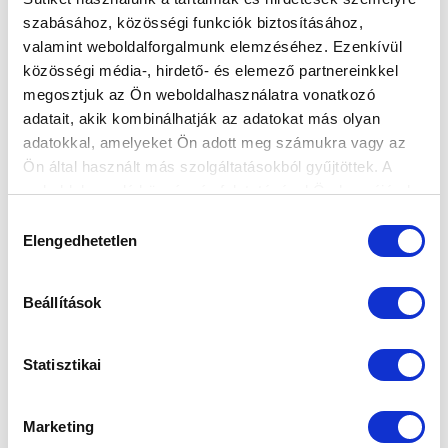
Éjszaka is szépek az MTK létesítményei -
szabásához, közösségi funkciók biztosításához,
drónfelvételek a kivilágított Új Hidegk...
valamint weboldalforgalmunk elemzéséhez. Ezenkívül
közösségi média-, hirdető- és elemező partnereinkkel
megosztjuk az Ön weboldalhasználatra vonatkozó
adatait, akik kombinálhatják az adatokat más olyan
adatokkal, amelyeket Ön adott meg számukra vagy az
Ön által használt más szolgáltatásokból gyűjtöttek. A
weboldalon való böngészés folytatásával Ön hozzájárul a
sütik használatához.
Hozzájárulás
KÖVETKEZŐ MÉRKŐZÉS
Elengedhetetlen
kiválasztása
2026-08-07 17:30
ÚJ HIDEGKUTI NÁNDOR STADION
Beállítások
VS
Statisztikai
MTK BUDAPEST
PUSKÁS AKADÉMIA FC
Marketing