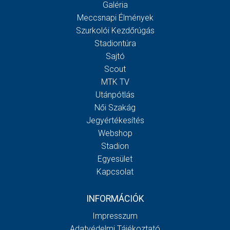
Galéria
Meccsnapi Élmények
Szurkolói Kezdőrúgás
Stadiontúra
Sajtó
Scout
MTK TV
Utánpótlás
Női Szakág
Jegyértékesítés
Webshop
Stadion
Egyesület
Kapcsolat
INFORMÁCIÓK
Impresszum
Adatvédelmi Tájékoztató