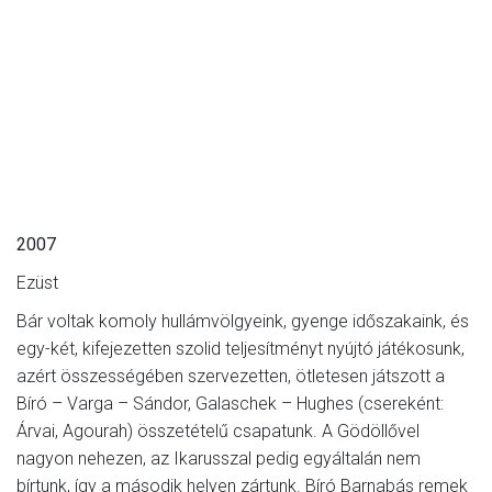
2007
Ezüst
Bár voltak komoly hullámvölgyeink, gyenge időszakaink, és
egy-két, kifejezetten szolid teljesítményt nyújtó játékosunk,
azért összességében szervezetten, ötletesen játszott a
Bíró – Varga – Sándor, Galaschek – Hughes (csereként:
Árvai, Agourah) összetételű csapatunk. A Gödöllővel
nagyon nehezen, az Ikarusszal pedig egyáltalán nem
bírtunk, így a második helyen zártunk. Bíró Barnabás remek