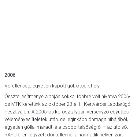
2006
Veretlenség, egyetlen kapott gól: ötödik hely
Összteljesítménye alapján sokkal többre volt hivatva 2006-
os MTK keretünk az október 23-ai II. Kertvárosi Labdarúgó
Fesztiválon. A 2005-ös korosztályban versenyző együttes
véleményes ítéletek után, de leginkább önmaga hibájából,
egyetlen góllal maradt le a csoportelsőségről – az utolsó,
RAFC ellen jegyzett döntetlennel a harmadik helyen zárt