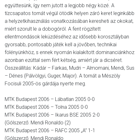
együttesünk, így nem jutott a legjobb négy közé. A
tízcsapatos tornát végül ötödik helyen záró keret leginkább
a helyzetkihasználás vonatkozásában keresheti az okokat,
miért szorult le a dobogóról. A fent rögzített
ellentmondások leküzdéséhez az idősebb korosztályban
gyorsabb, pontosabb játék kell a jövőben, technikai
fölényünkhöz, s ennek nyomán kialakított dominanciánkhoz
azonban ezúttal sem fért kétség, amiért jár a dicséret.
Összeállítás: Kádár – Farkas, Mudri – Almomani, Mendi, Sus
– Dénes (Pálvölgyi, Guger, Major). A tornát a Mészöly
Focisuli 2005-ös gárdája nyerte meg.
MTK Budapest 2006 – Lábatlan 2005 0-0
MTK Budapest 2006 – Tolna 2005 0-0
MTK Budapest 2006 – Ikarus BSE 2005 2-0
(Gólszerző: Mendi Ronaldo (2)
MTK Budapest 2006 – RAFC 2005 „A” 1-1
(Gólszerző: Mendi Ronaldo