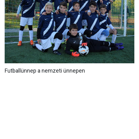
MÉRKŐZÉSEK
KLUB
GALÉRIA
SZURKOLÓI ÉLMÉNYEK
AKKREDITÁCIÓ
Futballünnep a nemzeti ünnepen