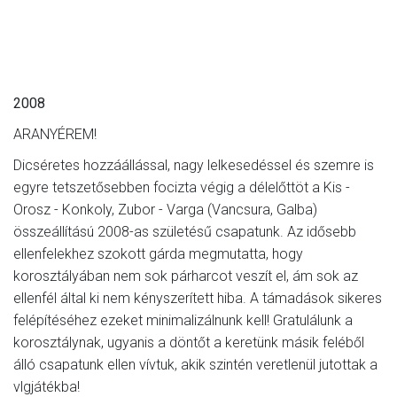
2008
ARANYÉREM!
Dicséretes hozzáállással, nagy lelkesedéssel és szemre is
egyre tetszetősebben focizta végig a délelőttöt a Kis -
Orosz - Konkoly, Zubor - Varga (Vancsura, Galba)
összeállítású 2008-as születésű csapatunk. Az idősebb
ellenfelekhez szokott gárda megmutatta, hogy
korosztályában nem sok párharcot veszít el, ám sok az
ellenfél által ki nem kényszerített hiba. A támadások sikeres
felépítéséhez ezeket minimalizálnunk kell! Gratulálunk a
korosztálynak, ugyanis a döntőt a keretünk másik feléből
álló csapatunk ellen vívtuk, akik szintén veretlenül jutottak a
vlgjátékba!