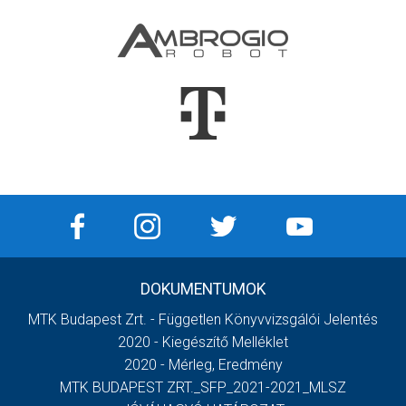
DOKUMENTUMOK
MTK Budapest Zrt. - Független Könyvvizsgálói Jelentés
2020 - Kiegészítő Melléklet
2020 - Mérleg, Eredmény
MTK BUDAPEST ZRT._SFP_2021-2021_MLSZ