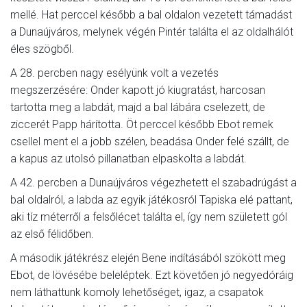
mellé. Hat perccel később a bal oldalon vezetett támadást
a Dunaújváros, melynek végén Pintér találta el az oldalhálót
éles szögből.
A 28. percben nagy esélyünk volt a vezetés
megszerzésére: Onder kapott jó kiugratást, harcosan
tartotta meg a labdát, majd a bal lábára cselezett, de
ziccerét Papp hárította. Öt perccel később Ebot remek
csellel ment el a jobb szélen, beadása Onder felé szállt, de
a kapus az utolsó pillanatban elpaskolta a labdát.
A 42. percben a Dunaújváros végezhetett el szabadrúgást a
bal oldalról, a labda az egyik játékosról Tapiska elé pattant,
aki tíz méterről a felsőlécet találta el, így nem született gól
az első félidőben.
A második játékrész elején Bene indításából szökött meg
Ebot, de lövésébe beleléptek. Ezt követően jó negyedóráig
nem láthattunk komoly lehetőséget, igaz, a csapatok