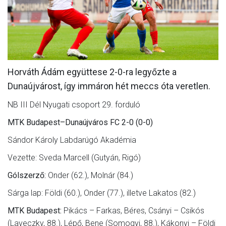
MÉRKŐZÉSEK
KLUB
GALÉRIA
Horváth Ádám együttese 2-0-ra legyőzte a
SZURKOLÓI ÉLMÉNYEK
Dunaújvárost, így immáron hét meccs óta veretlen.
AKKREDITÁCIÓ
NB III Dél Nyugati csoport 29. forduló
MTK Budapest–Dunaújváros FC 2-0 (0-0)
Sándor Károly Labdarúgó Akadémia
Vezette: Sveda Marcell (Gutyán, Rigó)
Gólszerző:
Onder (62.), Molnár (84.)
Sárga lap: Földi (60.), Onder (77.), illetve Lakatos (82.)
MTK Budapest:
Pikács – Farkas, Béres, Csányi – Csikós
(Laveczky, 88.), Lépő, Bene (Somogyi, 88.), Kákonyi – Földi