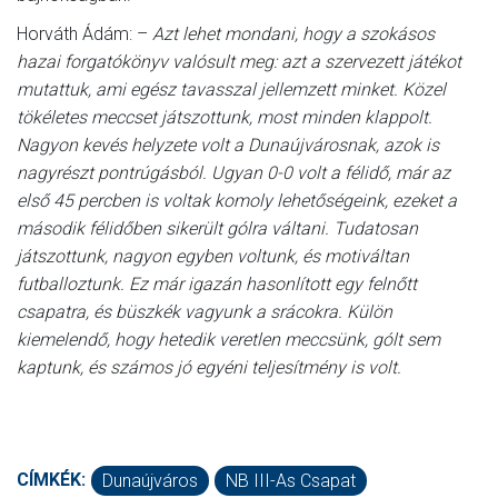
Horváth Ádám: –
Azt lehet mondani, hogy a szokásos
hazai forgatókönyv valósult meg: azt a szervezett játékot
mutattuk, ami egész tavasszal jellemzett minket. Közel
tökéletes meccset játszottunk, most minden klappolt.
Nagyon kevés helyzete volt a Dunaújvárosnak, azok is
nagyrészt pontrúgásból. Ugyan 0-0 volt a félidő, már az
első 45 percben is voltak komoly lehetőségeink, ezeket a
második félidőben sikerült gólra váltani. Tudatosan
játszottunk, nagyon egyben voltunk, és motiváltan
futballoztunk. Ez már igazán hasonlított egy felnőtt
csapatra, és büszkék vagyunk a srácokra. Külön
kiemelendő, hogy hetedik veretlen meccsünk, gólt sem
kaptunk, és számos jó egyéni teljesítmény is volt.
CÍMKÉK:
Dunaújváros
NB III-As Csapat