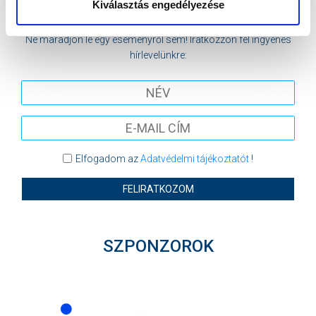
Kiválasztás engedélyezése
MTK BUDAPEST HÍRLEVÉL
Ne maradjon le egy eseményről sem! Iratkozzon fel ingyenes
hírlevelünkre:
Elfogadom az
Adatvédelmi tájékoztatót
!
FELIRATKOZOM
SZPONZOROK