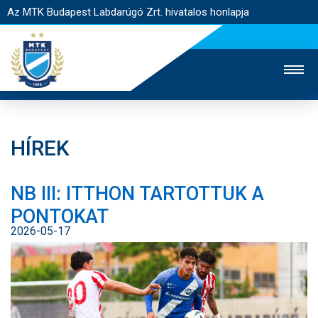
Az MTK Budapest Labdarúgó Zrt. hivatalos honlapja
HÍREK
MTK TV
UTÁNPÓTLÁS
NŐI SZAKÁG
NB III: ITTHON TARTOTTUK A
JEGYÉRTÉKESÍTÉS
WEBSHOP
STADION
PONTOKAT
EGYESÜLET
KAPCSOLAT
2026-05-17
NYITÓLAP
HÍREK
CSAPATOK