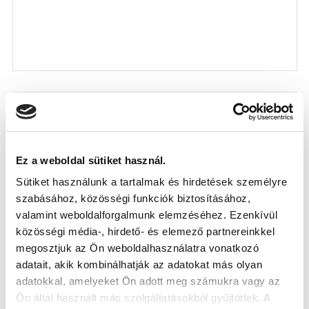
Ez a weboldal sütiket használ.
Sütiket használunk a tartalmak és hirdetések személyre
szabásához, közösségi funkciók biztosításához,
valamint weboldalforgalmunk elemzéséhez. Ezenkívül
közösségi média-, hirdető- és elemező partnereinkkel
megosztjuk az Ön weboldalhasználatra vonatkozó
NB III: BRAVÚROS GYŐZELEMMEL
adatait, akik kombinálhatják az adatokat más olyan
INDÍTOTTUK A SZEZONT
adatokkal, amelyeket Ön adott meg számukra vagy az
2026-07-26
Ön által használt más szolgáltatásokból gyűjtöttek. A
NB III-as csapatunk a tavaly NB II-es Budafok