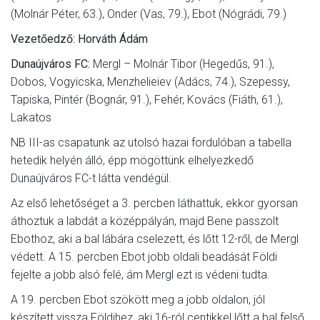
(Molnár Péter, 63.), Onder (Vas, 79.), Ebot (Nógrádi, 79.)
Vezetőedző: Horváth Ádám
Dunaújváros FC:
Mergl – Molnár Tibor (Hegedűs, 91.),
Dobos, Vogyicska, Menzhelieiev (Adács, 74.), Szepessy,
Tapiska, Pintér (Bognár, 91.), Fehér, Kovács (Fiáth, 61.),
Lakatos
NB III-as csapatunk az utolsó hazai fordulóban a tabella
hetedik helyén álló, épp mögöttünk elhelyezkedő
Dunaújváros FC-t látta vendégül.
Az első lehetőséget a 3. percben láthattuk, ekkor gyorsan
áthoztuk a labdát a középpályán, majd Bene passzolt
Ebothoz, aki a bal lábára cselezett, és lőtt 12-ről, de Mergl
védett. A 15. percben Ebot jobb oldali beadását Földi
fejelte a jobb alsó felé, ám Mergl ezt is védeni tudta.
A 19. percben Ebot szökött meg a jobb oldalon, jól
készített vissza Földihez, aki 16-ról centikkel lőtt a bal felső