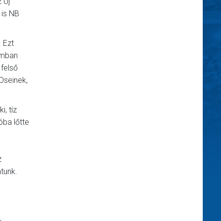
 Új
 is NB
. Ezt
umban
 felső
 Oseinek,
, tíz
óba lőtte
z
tunk.
,