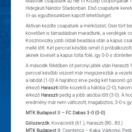
Második csapatunk az NB III Közép csoportjának 19
Hidegkuti Nándor Stadionban. Első csapatunk keretéb
III-as együttesünkben kapott lehetőséget.
Aktívan kezdte csapatunk a mérkőzést, Osei tört be a
követően is támadásban maradtunk, a vendégek csak
Kosznovszky jobb oldali beadása után a kapus csak el
mellé lőtt. Két perccel később ismét ő próbálkozott,
akinek lövését a kapus tolta fölé, így 0-0-s döntetlen
A második félidőben öt percnyi játék után Haraszti 1
perccel később viszont már megszereztük a vezetést:
a labdát (1-0)! A hajrához érve pedig két hasonló g
érkező
Haraszti
lőtte közelről a hálóba (2-0), háro
érkező
Haraszti
pedig a jobb alsóba lőtt (3-0). A 
eredmény már nem változott, magabiztos, 3-0-s g
MTK Budapest II – FC Dabas 3-0 (0-0)
Gólszerzők
: Kovácsréti (61.), Haraszti (80., 83.)
MTK Budapest II
: Csenterics – Kaka, Várkonyi, Per