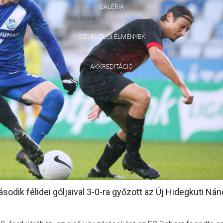
GALÉRIA
SZURKOLÓI ÉLMÉNYEK
AKKREDITÁCIÓ
dik félidei góljaival 3-0-ra győzött az Új Hidegkuti Nán