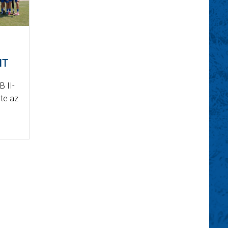
NT
B II-
te az