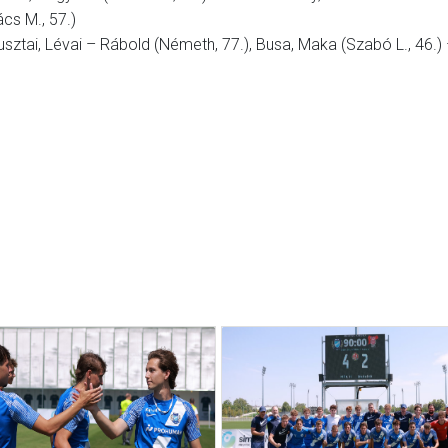
cs M., 57.)
sztai, Lévai – Rábold (Németh, 77.), Busa, Maka (Szabó L., 46.)