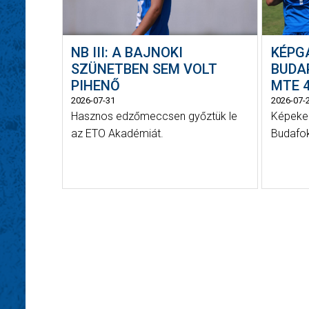
NB III: A BAJNOKI
KÉPG
SZÜNETBEN SEM VOLT
BUDAP
PIHENŐ
MTE 4
2026-07-31
2026-07-
Hasznos edzőmeccsen győztük le
Képeken
az ETO Akadémiát.
Budafok 