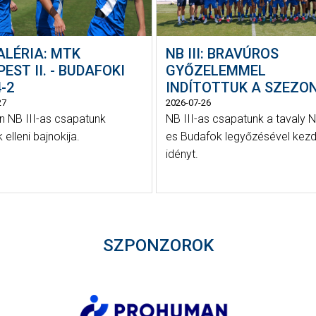
ALÉRIA: MTK
NB III: BRAVÚROS
EST II. - BUDAFOKI
GYŐZELEMMEL
-2
INDÍTOTTUK A SZEZO
27
2026-07-26
 NB III-as csapatunk
NB III-as csapatunk a tavaly N
elleni bajnokija.
es Budafok legyőzésével kezd
idényt.
SZPONZOROK