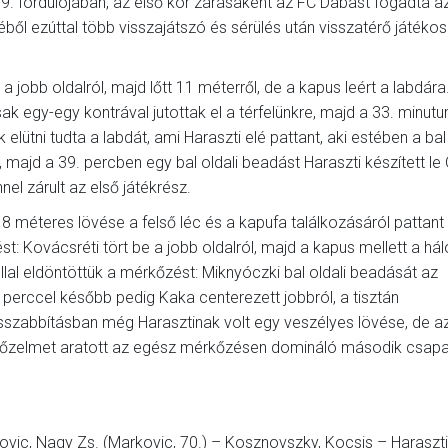
. fordulójában, az első kör zárásaként az FC Dabast fogadta az
ől ezúttal több visszajátszó és sérülés után visszatérő játékos
 jobb oldalról, majd lőtt 11 méterről, de a kapus leért a labdára
 egy-egy kontrával jutottak el a térfelünkre, majd a 33. minut
ütni tudta a labdát, ami Haraszti elé pattant, aki estében a bal
 majd a 39. percben egy bal oldali beadást Haraszti készített le
nel zárult az első játékrész.
8 méteres lövése a felső léc és a kapufa találkozásáról pattant ki
 Kovácsréti tört be a jobb oldalról, majd a kapus mellett a hál
óllal eldöntöttük a mérkőzést: Miknyóczki bal oldali beadását az
m perccel később pedig Kaka centerezett jobbról, a tisztán
hosszabbításban még Harasztinak volt egy veszélyes lövése, de a
yőzelmet aratott az egész mérkőzésen domináló második csapa
kovic, Nagy Zs. (Markovic, 70.) – Kosznovszky, Kocsis – Haraszti