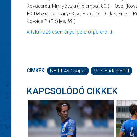
Kovácsréti, Miknyóczki (Helembai, 89.) – Osei (Ková
FC Dabas:
Hermány- Kiss, Forgács, Dudás, Fritz – Pu
Kovács P. (Földes, 69.)
A találkozó eseményei percről percre itt.
CÍMKÉK:
NB III-As Csapat
MTK Budapest II
KAPCSOLÓDÓ CIKKEK