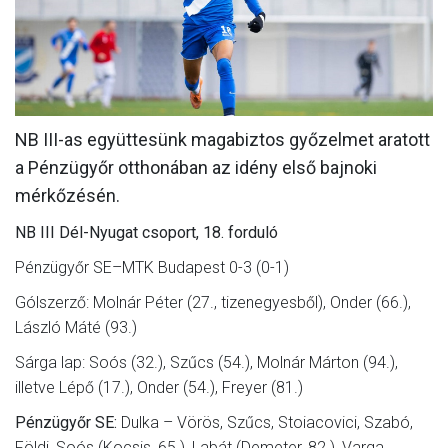
MÉRKŐZÉSEK
KLUB
GALÉRIA
NB III-as együttesünk magabiztos győzelmet aratott
SZURKOLÓI ÉLMÉNYEK
a Pénzügyőr otthonában az idény első bajnoki
AKKREDITÁCIÓ
mérkőzésén.
NB III Dél-Nyugat csoport, 18. forduló
Pénzügyőr SE–MTK Budapest 0-3 (0-1)
Gólszerző: Molnár Péter (27., tizenegyesből), Onder (66.),
László Máté (93.)
Sárga lap: Soós (32.), Szűcs (54.), Molnár Márton (94.),
illetve Lépő (17.), Onder (54.), Freyer (81.)
Pénzügyőr SE:
Dulka – Vörös, Szűcs, Stoiacovici, Szabó,
Földi, Soós (Kocsis, 65.), Labát (Demeter, 82.), Varga