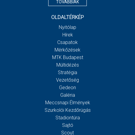
TOVÁBBIAK
OLDALTÉRKÉP
Nyitólap
Hírek
Csapatok
Mérkőzések
MTK Budapest
Múltidézés
Stratégia
Vezetőség
Gedeon
Galéria
Meccsnapi Élmények
Szurkolói Kezdőrúgás
Stadiontúra
Sajtó
Scout