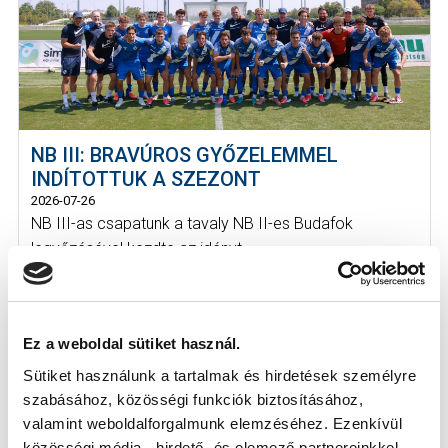
NB III: BRAVÚROS GYŐZELEMMEL
INDÍTOTTUK A SZEZONT
2026-07-26
NB III-as csapatunk a tavaly NB II-es Budafok
legyőzésével kezdte az idényt.
Ez a weboldal sütiket használ.
Sütiket használunk a tartalmak és hirdetések személyre
szabásához, közösségi funkciók biztosításához,
valamint weboldalforgalmunk elemzéséhez. Ezenkívül
közösségi média-, hirdető- és elemező partnereinkkel