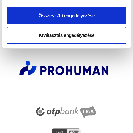
Elfogadom az
Adatvédelmi tájékoztatót
!
FELIRATKOZOM
Összes süti engedélyezése
Kiválasztás engedélyezése
SZPONZOROK