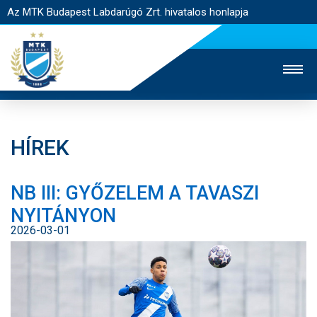
Az MTK Budapest Labdarúgó Zrt. hivatalos honlapja
HÍREK
MTK TV
UTÁNPÓTLÁS
NŐI SZAKÁG
NB III: GYŐZELEM A TAVASZI
JEGYÉRTÉKESÍTÉS
WEBSHOP
STADION
NYITÁNYON
EGYESÜLET
KAPCSOLAT
2026-03-01
NYITÓLAP
HÍREK
CSAPATOK