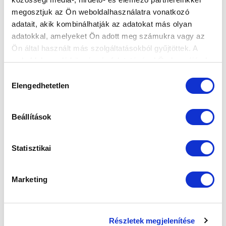
KÖVETKEZŐ MÉRKŐZÉS
megosztjuk az Ön weboldalhasználatra vonatkozó
2026-08-09 17:30
adatait, akik kombinálhatják az adatokat más olyan
SÁNDOR KÁROLY LABDARÚGÓ AKADÉMIA
adatokkal, amelyeket Ön adott meg számukra vagy az
Ön által használt más szolgáltatásokból gyűjtöttek. A
weboldalon való böngészés folytatásával Ön hozzájárul a
VS
sütik használatához.
Hozzájárulás
Elengedhetetlen
kiválasztása
MTK BUDAPEST II
SZEKSZÁRDI UFC
Beállítások
MTK BUDAPEST HÍRLEVÉL
Ne maradjon le egy eseményről sem! Iratkozzon fel ingyenes
Statisztikai
hírlevelünkre:
Marketing
Részletek megjelenítése