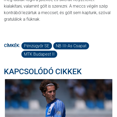
kialakítani, valamint gólt is szerezni. A meccs végén szép
kontrából lezártuk a meccset, és gólt sem kaptunk, szóval
gratulálok a fiúknak.
CÍMKÉK:
Pénzügyőr SE
NB III-As Csapat
MTK Budapest II
KAPCSOLÓDÓ CIKKEK