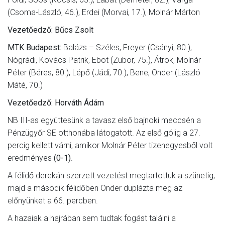
(Csoma-László, 46.), Erdei (Morvai, 17.), Molnár Márton
Vezetőedző: Bűcs Zsolt
MTK Budapest:
Balázs – Széles, Freyer (Csányi, 80.),
Nógrádi, Kovács Patrik, Ebot (Zubor, 75.), Átrok, Molnár
Péter (Béres, 80.), Lépő (Jádi, 70.), Bene, Onder (László
Máté, 70.)
Vezetőedző: Horváth Ádám
NB III-as együttesünk a tavasz első bajnoki meccsén a
Pénzügyőr SE otthonába látogatott. Az első gólig a 27.
percig kellett várni, amikor Molnár Péter tizenegyesből volt
eredményes
(0-1)
.
A félidő derekán szerzett vezetést megtartottuk a szünetig,
majd a második félidőben Onder duplázta meg az
előnyünket a 66. percben.
A hazaiak a hajrában sem tudtak fogást találni a