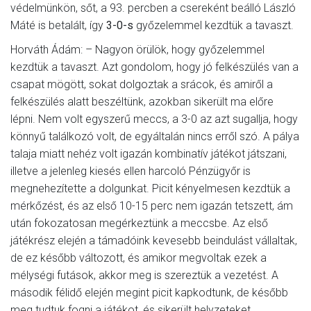
védelmünkön, sőt, a 93. percben a csereként beálló László
Máté is betalált, így
3-0-s
győzelemmel kezdtük a tavaszt.
Horváth Ádám: – Nagyon örülök, hogy győzelemmel
kezdtük a tavaszt. Azt gondolom, hogy jó felkészülés van a
csapat mögött, sokat dolgoztak a srácok, és amiről a
felkészülés alatt beszéltünk, azokban sikerült ma előre
lépni. Nem volt egyszerű meccs, a 3-0 az azt sugallja, hogy
könnyű találkozó volt, de egyáltalán nincs erről szó. A pálya
talaja miatt nehéz volt igazán kombinatív játékot játszani,
illetve a jelenleg kiesés ellen harcoló Pénzügyőr is
megnehezítette a dolgunkat. Picit kényelmesen kezdtük a
mérkőzést, és az első 10-15 perc nem igazán tetszett, ám
után fokozatosan megérkeztünk a meccsbe. Az első
játékrész elején a támadóink kevesebb beindulást vállaltak,
de ez később változott, és amikor megvoltak ezek a
mélységi futások, akkor meg is szereztük a vezetést. A
második félidő elején megint picit kapkodtunk, de később
meg tudtuk fogni a játékot, és sikerült helyzeteket