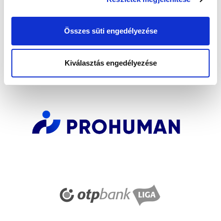
Elfogadom az
Adatvédelmi tájékoztatót
!
Összes süti engedélyezése
FELIRATKOZOM
Kiválasztás engedélyezése
SZPONZOROK