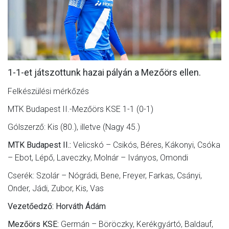
MÉRKŐZÉSEK
KLUB
GALÉRIA
1-1-et játszottunk hazai pályán a Mezőörs ellen.
SZURKOLÓI ÉLMÉNYEK
Felkészülési mérkőzés
AKKREDITÁCIÓ
MTK Budapest II.-Mezőörs KSE 1-1 (0-1)
Gólszerző: Kis (80.), illetve (Nagy 45.)
MTK Budapest II.:
Velicskó – Csikós, Béres, Kákonyi, Csóka
– Ebot, Lépő, Laveczky, Molnár – Iványos, Omondi
Cserék: Szolár – Nógrádi, Bene, Freyer, Farkas, Csányi,
Onder, Jádi, Zubor, Kis, Vas
Vezetőedző: Horváth Ádám
Mezőörs KSE:
Germán – Böröczky, Kerékgyártó, Baldauf,