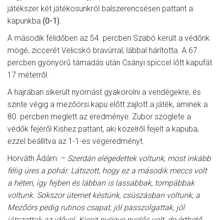
játékszer két játékosunkról balszerencsésen pattant a
kapunkba
(0-1)
.
A második félidőben az 54. percben Szabó került a védőnk
mögé, ziccerét Velicskó bravúrral, lábbal hárította. A 67.
percben gyönyörű támadás után Csányi spiccel lőtt kapufát
17 méterről.
A hajrában sikerült nyomást gyakorolni a vendégekre, és
szinte végig a mezőörsi kapu előtt zajlott a játék, aminek a
80. percben meglett az eredménye: Zubor szöglete a
védők fejéről Kishez pattant, aki közelről fejelt a kapuba,
ezzel beállítva az 1-1-es végeredményt.
Horváth Ádám: –
Szerdán elégedettek voltunk, most inkább
félig üres a pohár. Látszott, hogy ez a második meccs volt
a héten, így fejben és lábban is lassabbak, tompábbak
voltunk. Sokszor ütemet késtünk, csúszásban voltunk, a
Mezőörs pedig rutinos csapat, jól passzolgattak, jól
játszottak az idővel. Kicsit nyögve nyelős volt, de érthető,