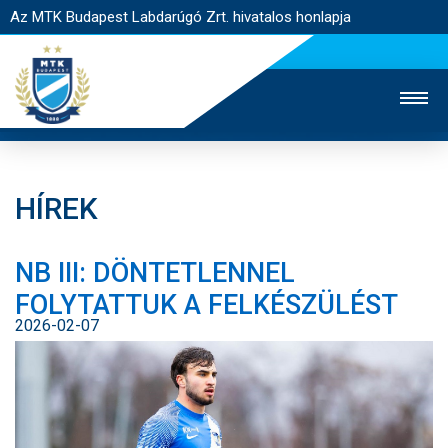
Az MTK Budapest Labdarúgó Zrt. hivatalos honlapja
HÍREK
MTK TV
UTÁNPÓTLÁS
NŐI SZAKÁG
NB III: DÖNTETLENNEL
JEGYÉRTÉKESÍTÉS
WEBSHOP
STADION
FOLYTATTUK A FELKÉSZÜLÉST
EGYESÜLET
KAPCSOLAT
2026-02-07
NYITÓLAP
HÍREK
CSAPATOK