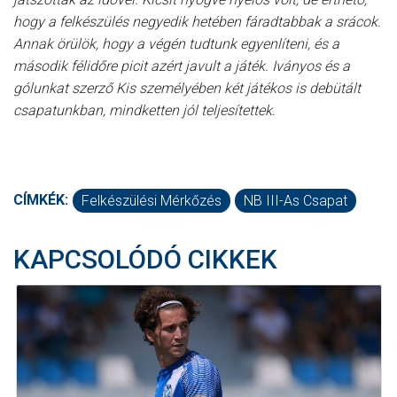
hogy a felkészülés negyedik hetében fáradtabbak a srácok.
Annak örülök, hogy a végén tudtunk egyenlíteni, és a
második félidőre picit azért javult a játék. Iványos és a
gólunkat szerző Kis személyében két játékos is debütált
csapatunkban, mindketten jól teljesítettek.
CÍMKÉK:
Felkészülési Mérkőzés
NB III-As Csapat
KAPCSOLÓDÓ CIKKEK