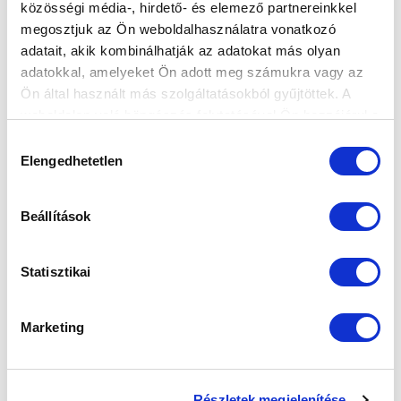
közösségi média-, hirdető- és elemező partnereinkkel
KÖVETKEZŐ MÉRKŐZÉS
megosztjuk az Ön weboldalhasználatra vonatkozó
adatait, akik kombinálhatják az adatokat más olyan
2026-08-09 17:30
adatokkal, amelyeket Ön adott meg számukra vagy az
SÁNDOR KÁROLY LABDARÚGÓ AKADÉMIA
Ön által használt más szolgáltatásokból gyűjtöttek. A
weboldalon való böngészés folytatásával Ön hozzájárul a
VS
sütik használatához.
Hozzájárulás
Elengedhetetlen
kiválasztása
MTK BUDAPEST II
SZEKSZÁRDI UFC
Beállítások
MTK BUDAPEST HÍRLEVÉL
Ne maradjon le egy eseményről sem! Iratkozzon fel ingyenes
Statisztikai
hírlevelünkre:
Marketing
Részletek megjelenítése