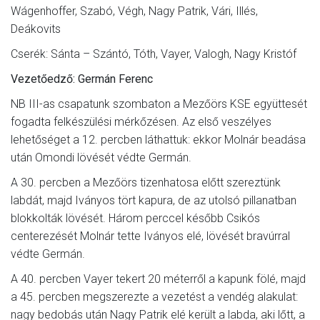
Wágenhoffer, Szabó, Végh, Nagy Patrik, Vári, Illés,
Deákovits
Cserék: Sánta – Szántó, Tóth, Vayer, Valogh, Nagy Kristóf
Vezetőedző: Germán Ferenc
NB III-as csapatunk szombaton a Mezőörs KSE együttesét
fogadta felkészülési mérkőzésen. Az első veszélyes
lehetőséget a 12. percben láthattuk: ekkor Molnár beadása
után Omondi lövését védte Germán.
A 30. percben a Mezőörs tizenhatosa előtt szereztünk
labdát, majd Iványos tört kapura, de az utolsó pillanatban
blokkolták lövését. Három perccel később Csikós
centerezését Molnár tette Iványos elé, lövését bravúrral
védte Germán.
A 40. percben Vayer tekert 20 méterről a kapunk fölé, majd
a 45. percben megszerezte a vezetést a vendég alakulat:
nagy bedobás után Nagy Patrik elé került a labda, aki lőtt, a