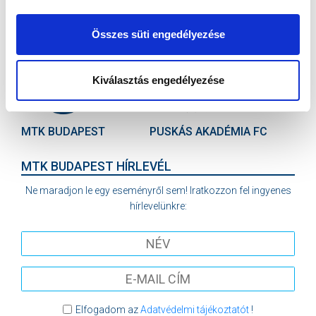
2026-08-07 17:30
Összes süti engedélyezése
ÚJ HIDEGKUTI NÁNDOR STADION
Kiválasztás engedélyezése
VS
MTK BUDAPEST
PUSKÁS AKADÉMIA FC
MTK BUDAPEST HÍRLEVÉL
Ne maradjon le egy eseményről sem! Iratkozzon fel ingyenes
hírlevelünkre:
Elfogadom az
Adatvédelmi tájékoztatót
!