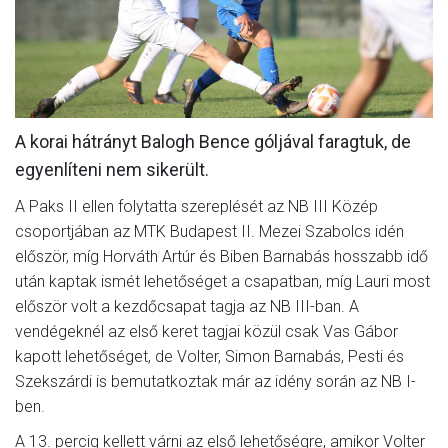
MÉRKŐZÉSEK
KLUB
GALÉRIA
A korai hátrányt Balogh Bence góljával faragtuk, de
SZURKOLÓI ÉLMÉNYEK
egyenlíteni nem sikerült.
AKKREDITÁCIÓ
A Paks II ellen folytatta szereplését az NB III Közép
csoportjában az MTK Budapest II. Mezei Szabolcs idén
először, míg Horváth Artúr és Biben Barnabás hosszabb idő
után kaptak ismét lehetőséget a csapatban, míg Lauri most
először volt a kezdőcsapat tagja az NB III-ban. A
vendégeknél az első keret tagjai közül csak Vas Gábor
kapott lehetőséget, de Volter, Simon Barnabás, Pesti és
Szekszárdi is bemutatkoztak már az idény során az NB I-
ben.
A 13. percig kellett várni az első lehetőségre, amikor Volter