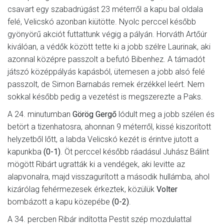
csavart egy szabadrúgást 23 méterről a kapu bal oldala
felé, Velicskó azonban kiütötte. Nyolc perccel később
gyönyörű akciót futtattunk végig a pályán. Horváth Artőúr
kiválóan, a védők között tette ki a jobb szélre Laurinak, aki
azonnal középre passzolt a befutó Bibenhez. A támadót
játszó középpályás kapásból, ütemesen a jobb alsó felé
passzolt, de Simon Barnabás remek érzékkel leért. Nem
sokkal később pedig a vezetést is megszerezte a Paks.
A 24. minutumban
Görög Gergő
lódult meg a jobb szélen és
betört a tizenhatosra, ahonnan 9 méterről, kissé kiszorított
helyzetből lőtt, a labda Velicskó kezét is érintve jutott a
kapunkba
(0-1)
. Öt perccel később ráadásul Juhász Bálint
mögött Ribárt ugratták ki a vendégek, aki levitte az
alapvonalra, majd visszagurított a második hullámba, ahol
kizárólag fehérmezesek érkeztek, közülük
Volter
bombázott a kapu közepébe
(0-2)
.
A 34. percben Ribár indította Pestit szép mozdulattal