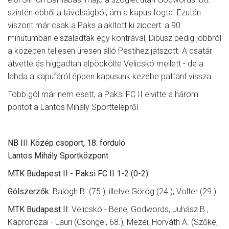
szintén ebből a távolságból, ám a kapus fogta. Ezután
viszont már csak a Paks alakított ki ziccert: a 90.
minutumban elszaladtak egy kontrával, Dibusz pedig jobbról
a középen teljesen üresen álló Pestihez játszott. A csatár
átvette és higgadtan elpöckölte Velicskó mellett - de a
labda a kapufáról éppen kapusunk kezébe pattant vissza.
Több gól már nem esett, a Paksi FC II elvitte a három
pontot a Lantos Mihály Sporttelepről.
NB III Közép csoport, 18. forduló
Lantos Mihály Sportközpont
MTK Budapest II - Paksi FC II 1-2 (0-2)
Gólszerzők:
Balogh B. (75.), illetve Görög (24.), Volter (29.)
MTK Budapest II:
Velicskó - Bene, Godwords, Juhász B.,
Kapronczai - Lauri (Csöngei, 68.), Mezei, Horváth A. (Szőke,