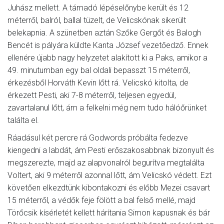
Juhász mellett. A támadó lépéselőnybe került és 12
méterről, balról, ballal tüzelt, de Velicskónak sikerült
belekapnia. A szünetben aztán Szőke Gergőt és Balogh
Bencét is pályára küldte Kanta József vezetőedző. Ennek
ellenére újabb nagy helyzetet alakított ki a Paks, amikor a
49. minutumban egy bal oldali bepasszt 15 méterről,
érkezésből Horváth Kevin lőtt rá. Velicskó kitolta, de
érkezett Pesti, aki 7-8 méterről, teljesen egyedül,
zavartalanul lőtt, ám a felkelni még nem tudo hálóőrünket
találta el.
Ráadásul két percre rá Godwords próbálta fedezve
kiengedni a labdát, ám Pesti erőszakosabbnak bizonyult és
megszerezte, majd az alapvonalról begurítva megtalálta
Voltert, aki 9 méterről azonnal lőtt, ám Velicskó védett. Ezt
követően elkezdtünk kibontakozni és előbb Mezei csavart
15 méterről, a védők feje fölött a bal felső mellé, majd
Törőcsik kísérletét kellett hárítania Simon kapusnak és bár