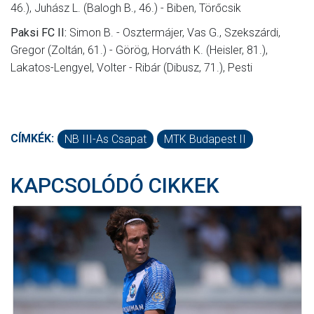
46.), Juhász L. (Balogh B., 46.) - Biben, Törőcsik
Paksi FC II:
Simon B. - Osztermájer, Vas G., Szekszárdi,
Gregor (Zoltán, 61.) - Görög, Horváth K. (Heisler, 81.),
Lakatos-Lengyel, Volter - Ribár (Dibusz, 71.), Pesti
CÍMKÉK:
NB III-As Csapat
MTK Budapest II
KAPCSOLÓDÓ CIKKEK