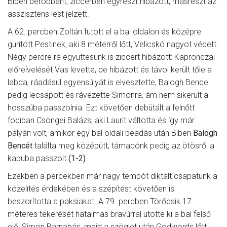
Biben berobbant, ziccerben egyrészt hibázott, másrészt az
asszisztens lest jelzett.
A 62. percben Zoltán futott el a bal oldalon és középre
gurított Pestinek, aki 8 méterről lőtt, Velicskó nagyot védett.
Négy percre rá együttesünk is ziccert hibázott: Kapronczai
előreívelését Vas levette, de hibázott és távol került tőle a
labda, ráadásul egyensúlyát is elvesztette, Balogh Bence
pedig lecsapott és rávezette Simonra, ám nem sikerült a
hosszúba passzolnia. Ezt követően debütált a felnőtt
fociban Csöngei Balázs, aki Laurit váltotta és így már
pályán volt, amikor egy bal oldali beadás után Biben
Balogh
Bencét
találta meg középütt, támadónk pedig az ötösről a
kapuba passzolt
(1-2)
.
Ezekben a percekben már nagy tempót diktált csapatunk a
közelítés érdekében és a szépítést követően is
beszorította a paksiakat. A 79. percben Törőcsik 17
méteres tekerését hatalmas bravúrral ütötte ki a bal felső
elől Simon Barnabás, majd a szöglet után Godwords lőtt