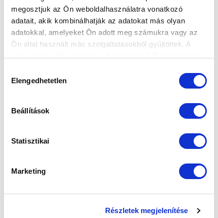
megosztjuk az Ön weboldalhasználatra vonatkozó
adatait, akik kombinálhatják az adatokat más olyan
adatokkal, amelyeket Ön adott meg számukra vagy az
Ön által használt más szolgáltatásokból gyűjtöttek. A
weboldalon való böngészés folytatásával Ön hozzájárul a
sütik használatához.
NB III: BRAVÚROS GYŐZELEMMEL
Hozzájárulás
Elengedhetetlen
INDÍTOTTUK A SZEZONT
kiválasztása
2026-07-26
NB III-as csapatunk a tavaly NB II-es Budafok
Beállítások
legyőzésével kezdte az idényt.
Statisztikai
Marketing
Részletek megjelenítése
KÖVETKEZŐ MÉRKŐZÉS