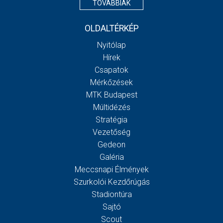
TOVÁBBIAK
OLDALTÉRKÉP
Nyitólap
Hírek
Csapatok
Mérkőzések
MTK Budapest
Múltidézés
Stratégia
Vezetőség
Gedeon
Galéria
Meccsnapi Élmények
Szurkolói Kezdőrúgás
Stadiontúra
Sajtó
Scout