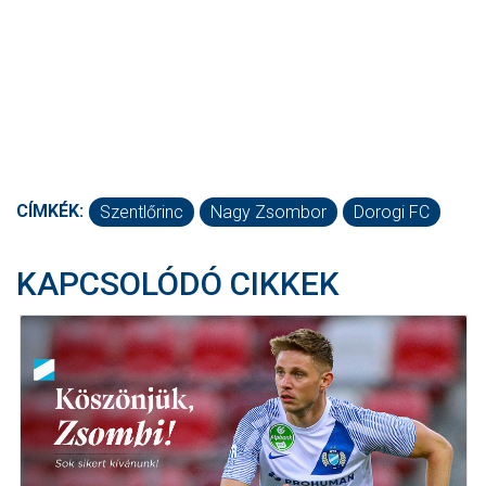
CÍMKÉK:
Szentlőrinc
Nagy Zsombor
Dorogi FC
KAPCSOLÓDÓ CIKKEK