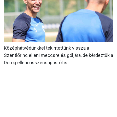
MÉRKŐZÉSEK
KLUB
GALÉRIA
SZURKOLÓI ÉLMÉNYEK
Középhátvédünkkel tekintettünk vissza a
AKKREDITÁCIÓ
Szentlőrinc elleni meccsre és góljára, de kérdeztük a
Dorog elleni összecsapásról is.