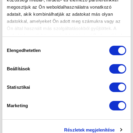
megosztjuk az Ön weboldalhasználatra vonatkozó
FELIRATKOZOM
adatait, akik kombinálhatják az adatokat más olyan
adatokkal, amelyeket Ön adott meg számukra vagy az
Ön által használt más szolgáltatásokból gyűjtöttek. A
SZPONZOROK
weboldalon való böngészés folytatásával Ön hozzájárul a
sütik használatához.
Hozzájárulás
Elengedhetetlen
kiválasztása
Beállítások
Statisztikai
Marketing
Részletek megjelenítése