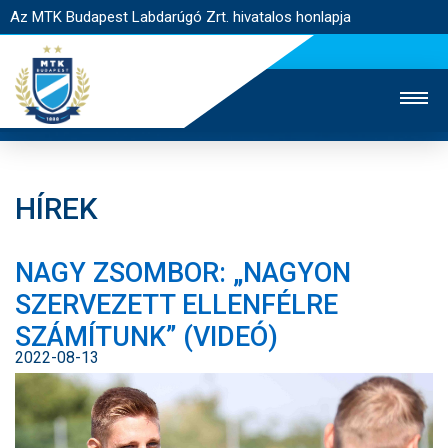
Az MTK Budapest Labdarúgó Zrt. hivatalos honlapja
HÍREK
MTK TV
UTÁNPÓTLÁS
NŐI SZAKÁG
NAGY ZSOMBOR: „NAGYON
JEGYÉRTÉKESÍTÉS
WEBSHOP
STADION
SZERVEZETT ELLENFÉLRE
EGYESÜLET
KAPCSOLAT
SZÁMÍTUNK” (VIDEÓ)
2022-08-13
NYITÓLAP
HÍREK
CSAPATOK