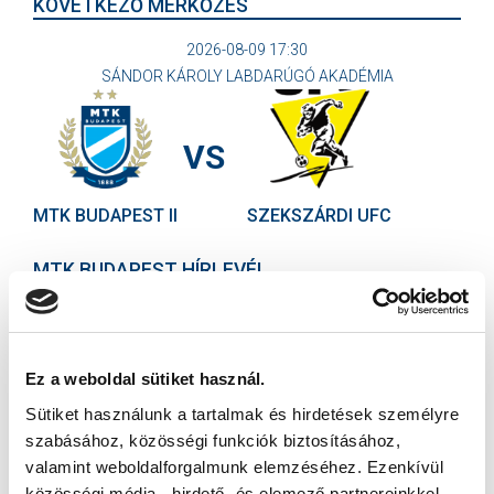
KÖVETKEZŐ MÉRKŐZÉS
2026-08-09 17:30
SÁNDOR KÁROLY LABDARÚGÓ AKADÉMIA
VS
MTK BUDAPEST II
SZEKSZÁRDI UFC
MTK BUDAPEST HÍRLEVÉL
Ne maradjon le egy eseményről sem! Iratkozzon fel ingyenes
hírlevelünkre:
Ez a weboldal sütiket használ.
Sütiket használunk a tartalmak és hirdetések személyre
szabásához, közösségi funkciók biztosításához,
valamint weboldalforgalmunk elemzéséhez. Ezenkívül
közösségi média-, hirdető- és elemező partnereinkkel
Elfogadom az
Adatvédelmi tájékoztatót
!