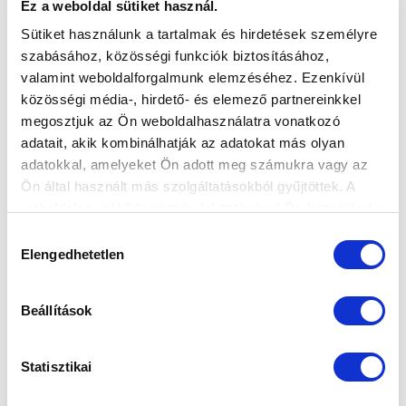
Ez a weboldal sütiket használ.
Sütiket használunk a tartalmak és hirdetések személyre
szabásához, közösségi funkciók biztosításához,
valamint weboldalforgalmunk elemzéséhez. Ezenkívül
közösségi média-, hirdető- és elemező partnereinkkel
megosztjuk az Ön weboldalhasználatra vonatkozó
adatait, akik kombinálhatják az adatokat más olyan
adatokkal, amelyeket Ön adott meg számukra vagy az
Ön által használt más szolgáltatásokból gyűjtöttek. A
weboldalon való böngészés folytatásával Ön hozzájárul a
sütik használatához.
Hozzájárulás
Elengedhetetlen
kiválasztása
Beállítások
Statisztikai