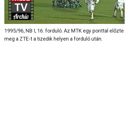
MÉRKŐZÉSEK
KLUB
1995/96, NB I, 16. forduló. Az MTK egy ponttal előzte
GALÉRIA
meg a ZTE-t a tizedik helyen a forduló után.
SZURKOLÓI ÉLMÉNYEK
AKKREDITÁCIÓ