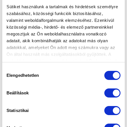
Sütiket használunk a tartalmak és hirdetések személyre
szabásához, közösségi funkciók biztosításához,
valamint weboldalforgalmunk elemzéséhez. Ezenkívül
közösségi média-, hirdető- és elemező partnereinkkel
megosztjuk az Ön weboldalhasználatra vonatkozó
adatait, akik kombinálhatják az adatokat más olyan
adatokkal, amelyeket Ön adott meg számukra vagy az
Ön által használt más szolgáltatásokból gyűjtöttek. A
weboldalon való böngészés folytatásával Ön hozzájárul a
sütik használatához.
Hozzájárulás
Elengedhetetlen
kiválasztása
Beállítások
Statisztikai