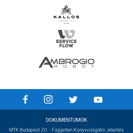
DOKUMENTUMOK
MTK Budapest Zrt. - Független Könyvvizsgálói Jelentés