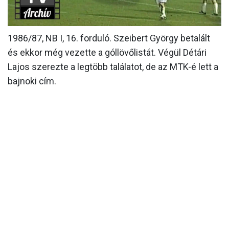
MÉRKŐZÉSEK
1986/87, NB I, 16. forduló. Szeibert György betalált
KLUB
és ekkor még vezette a góllövőlistát. Végül Détári
GALÉRIA
Lajos szerezte a legtöbb találatot, de az MTK-é lett a
SZURKOLÓI ÉLMÉNYEK
bajnoki cím.
AKKREDITÁCIÓ