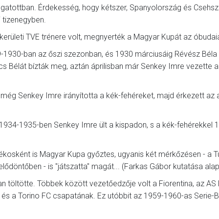
ogatottban. Érdekesség, hogy kétszer, Spanyolország és Csehsz
i tizenegyben.
. kerületi TVE trénere volt, megnyerték a Magyar Kupát az óbudai
9-1930-ban az őszi szezonban, és 1930 márciusáig Révész Béla 
s Bélát bízták meg, aztán áprilisban már Senkey Imre vezette a
ég Senkey Imre irányította a kék-fehéreket, majd érkezett az 
934-1935-ben Senkey Imre ült a kispadon, s a kék-fehérekkel 
kosként is Magyar Kupa győztes, ugyanis két mérkőzésen - a Tu
lődöntőben - is "játszatta" magát... (Farkas Gábor kutatása alap
n töltötte. Többek között vezetőedzője volt a Fiorentina, az AS
a és a Torino FC csapatának. Ez utóbbit az 1959-1960-as Serie-B