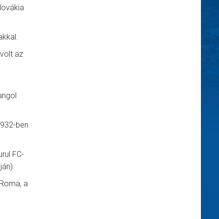
lovákia
akkal.
volt az
angol
1932-ben
rul FC-
ján).
 Roma, a