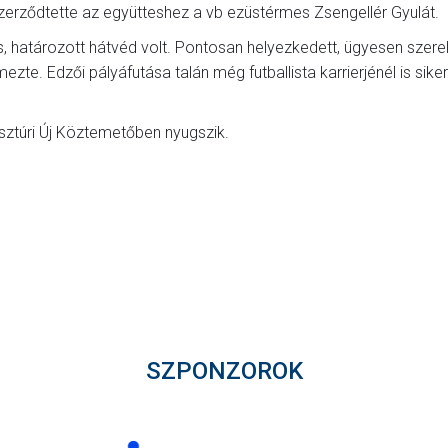
zerződtette az együtteshez a vb ezüstérmes Zsengellér Gyulát.
rs, határozott hátvéd volt. Pontosan helyezkedett, ügyesen szerel
emezte. Edzői pályáfutása talán még futballista karrierjénél is sik
sztúri Új Köztemetőben nyugszik.
SZPONZOROK