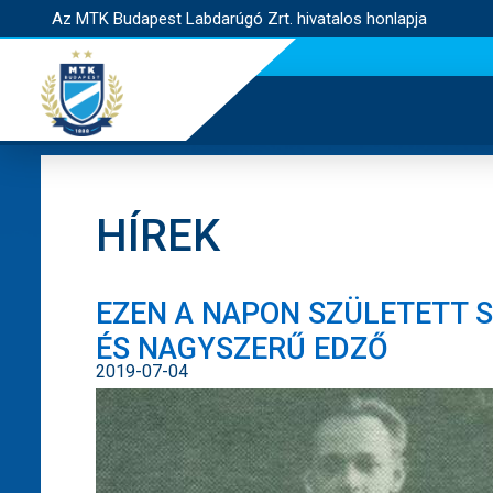
Az MTK Budapest Labdarúgó Zrt. hivatalos honlapja
HÍREK
EZEN A NAPON SZÜLETETT S
ÉS NAGYSZERŰ EDZŐ
2019-07-04