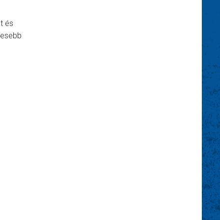
t és
eresebb