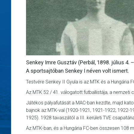
Senkey Imre Gusztáv (Perbál, 1898. július 4. –
A sportsajtóban Senkey I néven volt ismert.
Testvére Senkey II Gyula is az MTK és a Hungária FC
Az MTK 52 / 41. válogatott futballistája, a nemzeti 
Játékos pályafutását a MAC-ban kezdte, majd katon
bajnok az MTK-val (1920-1921, 1921-1922, 1922-1
1925). 1928 tavaszától a III. kerületi TVE csapatán
Az MTK-ban, és a Hungária FC-ben összesen 108 mérk