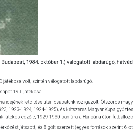
GALÉRIA
SZURKOLÓI ÉLMÉNYEK
AKKREDITÁCIÓ
 Budapest, 1984. október 1.) válogatott labdarúgó, hátvéd
 játékosa volt, szintén válogatott labdarúgó.
csapat 190. játékosa.
a idejének letöltése után csapatunkhoz igazolt. Ötszörös magy
923, 1923-1924, 1924-1925), és kétszeres Magyar Kupa győztes
ak játékos edzője, 1929-1930-ban újra a Hungária úton futballozo
őzést játszott, és 8 gólt szerzett (egyes források szerint 6-ot