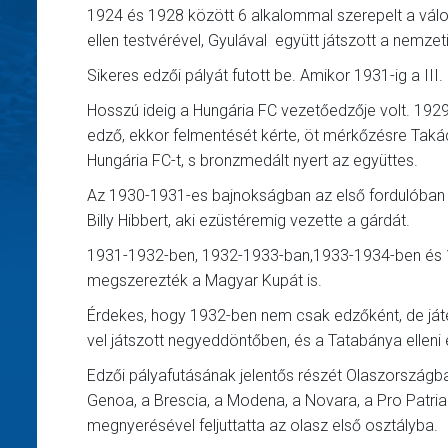
1924 és 1928 között 6 alkalommal szerepelt a vál
ellen testvérével, Gyulával együtt játszott a nemzet
Sikeres edzői pályát futott be. Amikor 1931-ig a III
Hosszú ideig a Hungária FC vezetőedzője volt. 192
edző, ekkor felmentését kérte, öt mérkőzésre Takác
Hungária FC-t, s bronzmedált nyert az együttes.
Az 1930-1931-es bajnokságban az első fordulóban m
Billy Hibbert, aki ezüstéremig vezette a gárdát.
1931-1932-ben, 1932-1933-ban,1933-1934-ben és 1
megszerezték a Magyar Kupát is.
Érdekes, hogy 1932-ben nem csak edzőként, de játé
vel játszott negyeddöntőben, és a Tatabánya elleni e
Edzői pályafutásának jelentős részét Olaszországba
Genoa, a Brescia, a Modena, a Novara, a Pro Patri
megnyerésével feljuttatta az olasz első osztályba.