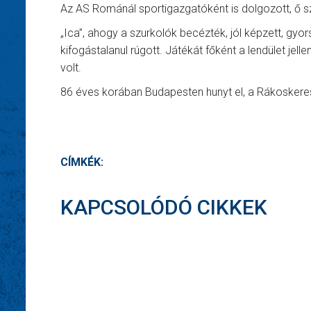
Az AS Románál sportigazgatóként is dolgozott, ő s
„Ica”, ahogy a szurkolók becézték, jól képzett, gyo
kifogástalanul rúgott. Játékát főként a lendület jell
volt.
86 éves korában Budapesten hunyt el, a Rákoskere
CÍMKÉK:
KAPCSOLÓDÓ CIKKEK