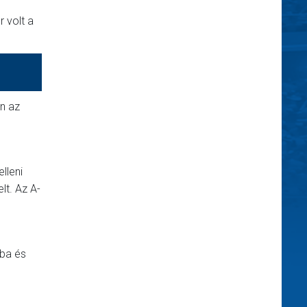
 volt a
n az
lleni
lt. Az A-
aba és