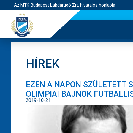
Az MTK Budapest Labdarúgó Zrt. hivatalos honlapja
HÍREK
EZEN A NAPON SZÜLETETT S
OLIMPIAI BAJNOK FUTBALLI
2019-10-21