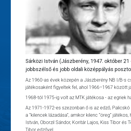
Sárközi István (Jászberény, 1947. október 21 -
jobbszélső és jobb oldali középpályás poszto
Az 1960-as évek közepén a Jászberény NB I/B-s csa
játékosaként figyeltek fel, ahol 1966–1967 között j
1968-tól 1975-ig volt az MTK játékosa - az egriek h
Az 1971-1972-es szezonban ő is az edző, Palicskó Tib
a "kilencek lázadása", amikor kilenc "öreg" játékos,
István, Oborzil Sándor, Koritár Lajos, Kiss Tibor és
Tibor edzővel...