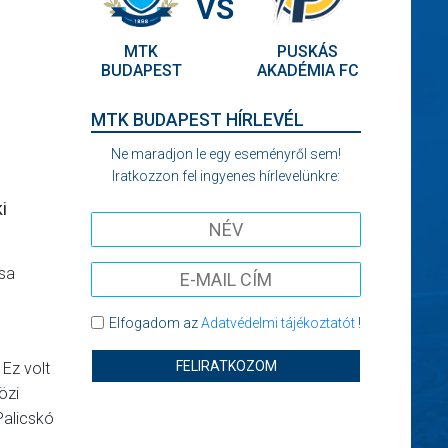
VS
MTK
PUSKÁS
BUDAPEST
AKADÉMIA FC
MTK BUDAPEST HÍRLEVÉL
Ne maradjon le egy eseményről sem!
Iratkozzon fel ingyenes hírlevelünkre:
i
zsa
Elfogadom az
Adatvédelmi tájékoztatót
!
FELIRATKOZOM
 Ez volt
özi
Palicskó