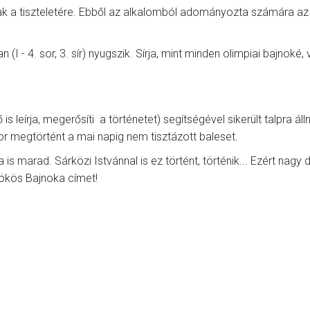
ak a tiszteletére. Ebből az alkalomból adományozta számára a
 - 4. sor, 3. sír) nyugszik. Sírja, mint minden olimpiai bajnoké, 
 leírja, megerősíti a történetet) segítségével sikerült talpra álln
kor megtörtént a mai napig nem tisztázott baleset.
 is marad. Sárközi Istvánnal is ez történt, történik... Ezért nagy 
kös Bajnoka címet!