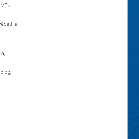
z MTK
védett, a
ia,
dolog,