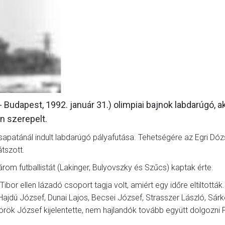
GALÉRIA
SZURKOLÓI ÉLMÉNYEK
AKKREDITÁCIÓ
 Budapest, 1992. január 31.) olimpiai bajnok labdarúgó, ak
n szerepelt.
patánál indult labdarúgó pályafutása. Tehetségére az Egri Dó
átszott.
árom futballistát (Lakinger, Bulyovszky és Szűcs) kaptak érte.
or ellen lázadó csoport tagja volt, amiért egy időre eltiltották.
 Hajdú József, Dunai Lajos, Becsei József, Strasszer László, Sárk
 Török József kijelentette, nem hajlandók tovább együtt dolgozni 