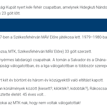
gi Kupát nyert kék-fehér csapatban, amelynek Hidegkuti Nándor
23 gólt lőtt.
7-ben a Székesfehérvári MÁV Előre játékosa lett. 1979–1980-ba
zsa, MTK, Székesfehérvári MÁV Előre) 33 gólt szerzett.
anyérmes labdarúgó csapatnak. A tornán a Salvador és a Ghána e
júsági válogatottban, és a liga válogatottban is többször szerepe
 két év börtönt és három év közügyektől való eltiltást kapott.
an körülmények között (kiesett?, kilökték?, kidobták?), Rákoscs
tette életét. 45 éves volt...
nokai az MTK-nak, hogy nem voltak válogatottak!