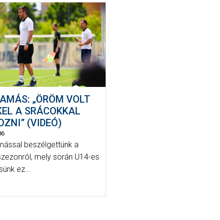
TAMÁS: „ÖRÖM VOLT
KEL A SRÁCOKKAL
ZNI” (VIDEÓ)
06
ással beszélgettünk a
 szezonról, mely során U14-es
sünk ez...