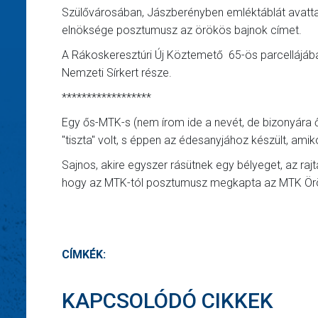
Szülővárosában, Jászberényben emléktáblát avatt
elnöksége posztumusz az örökös bajnok címet.
A Rákoskeresztúri Új Köztemető 65-ös parcellájában (I
Nemzeti Sírkert része.
******************
Egy ős-MTK-s (nem írom ide a nevét, de bizonyára ő is
"tiszta" volt, s éppen az édesanyjához készült, ami
Sajnos, akire egyszer rásütnek egy bélyeget, az rajta
hogy az MTK-tól posztumusz megkapta az MTK Örö
CÍMKÉK:
KAPCSOLÓDÓ CIKKEK