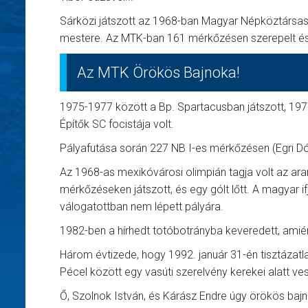
Sárközi játszott az 1968-ban Magyar Népköztársasá
mestere. Az MTK-ban 161 mérkőzésen szerepelt és 
Az MTK Örökös Bajnoka!
1975-1977 között a Bp. Spartacusban játszott, 197
Építők SC focistája volt.
Pályafutása során 227 NB I-es mérkőzésen (Egri Dó
Az 1968-as mexikóvárosi olimpián tagja volt az ar
mérkőzéseken játszott, és egy gólt lőtt. A magyar if
válogatottban nem lépett pályára.
1982-ben a hírhedt totóbotrányba keveredett, amiért
Három évtizede, hogy 1992. január 31-én tisztázatl
Pécel között egy vasúti szerelvény kerekei alatt vesz
Ő, Szolnok István, és Kárász Endre úgy örökös baj