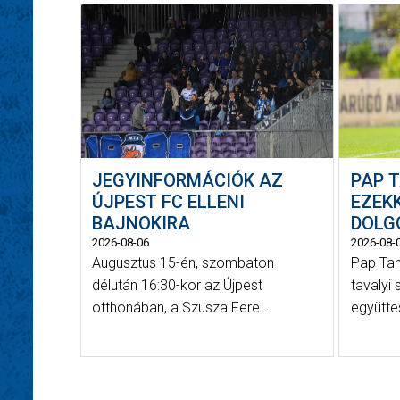
JEGYINFORMÁCIÓK AZ
PAP 
ÚJPEST FC ELLENI
EZEK
BAJNOKIRA
DOLGO
2026-08-06
2026-08-
Augusztus 15-én, szombaton
Pap Tam
délután 16:30-kor az Újpest
tavalyi
otthonában, a Szusza Fere...
együtte