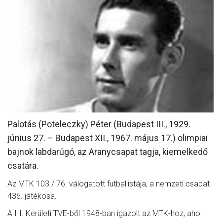
MÉRKŐZÉSEK
KLUB
GALÉRIA
SZURKOLÓI ÉLMÉNYEK
AKKREDITÁCIÓ
Palotás (Poteleczky) Péter (Budapest III., 1929.
június 27. – Budapest XII., 1967. május 17.) olimpiai
bajnok labdarúgó, az Aranycsapat tagja, kiemelkedő
csatára.
Az MTK 103 / 76. válogatott futballistája, a nemzeti csapat
436. játékosa.
A III. Kerületi TVE-ből 1948-ban igazolt az MTK-hoz, ahol