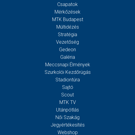
Csapatok
Mérkőzések
MTK Budapest
Múltidézés
Stratégia
Vezetőség
Gedeon
Galéria
Meccsnapi Élmények
Szurkolói Kezdőrúgás
Stadiontúra
Sajtó
Scout
MTK TV
Utánpótlás
Női Szakág
Jegyértékesítés
Webshop