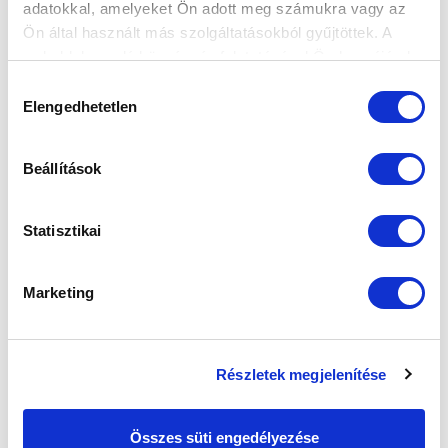
adatokkal, amelyeket Ön adott meg számukra vagy az
Ön által használt más szolgáltatásokból gyűjtöttek. A
weboldalon való böngészés folytatásával Ön hozzájárul a
SZPONZOROK
sütik használatához.
Hozzájárulás
Elengedhetetlen
kiválasztása
Beállítások
Statisztikai
Marketing
Részletek megjelenítése
Összes süti engedélyezése