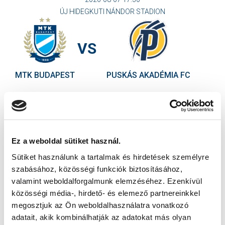
ÚJ HIDEGKUTI NÁNDOR STADION
VS
MTK BUDAPEST
PUSKÁS AKADÉMIA FC
MTK BUDAPEST HÍRLEVÉL
Ne maradjon le egy eseményről sem! Iratkozzon fel ingyenes
hírlevelünkre:
Ez a weboldal sütiket használ.
Sütiket használunk a tartalmak és hirdetések személyre
szabásához, közösségi funkciók biztosításához,
valamint weboldalforgalmunk elemzéséhez. Ezenkívül
közösségi média-, hirdető- és elemező partnereinkkel
Elfogadom az
Adatvédelmi tájékoztatót
!
megosztjuk az Ön weboldalhasználatra vonatkozó
adatait, akik kombinálhatják az adatokat más olyan
FELIRATKOZOM