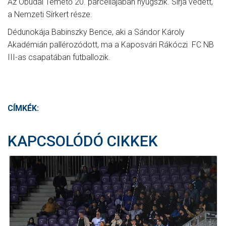
Az Óbudai Temető 20. parcellájában nyugszik. Sírja védett,
a Nemzeti Sírkert része.
Dédunokája Babinszky Bence, aki a Sándor Károly
Akadémián pallérozódott, ma a Kaposvári Rákóczi FC NB
III-as csapatában futballozik.
CÍMKÉK:
KAPCSOLÓDÓ CIKKEK