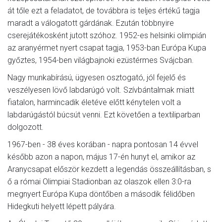
át tőle ezt a feladatot, de továbbra is teljes értékű tagja
maradt a válogatott gárdának. Ezután többnyire
cserejátékosként jutott szóhoz. 1952-es helsinki olimpián
az aranyérmet nyert csapat tagja, 1953-ban Európa Kupa
győztes, 1954-ben világbajnoki ezüstérmes Svájcban.
Nagy munkabírású, ügyesen osztogató, jól fejelő és
veszélyesen lövő labdarúgó volt. Szívbántalmak miatt
fiatalon, harmincadik életéve előtt kénytelen volt a
labdarúgástól búcsút venni. Ezt követően a textiliparban
dolgozott.
1967-ben - 38 éves korában - napra pontosan 14 évvel
később azon a napon, május 17-én hunyt el, amikor az
Aranycsapat először kezdett a legendás összeállításban, s
ő a római Olimpiai Stadionban az olaszok ellen 3:0-ra
megnyert Európa Kupa döntőben a második félidőben
Hidegkuti helyett lépett pályára.