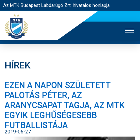
Az MTK Budapest Labdarúgó Zrt. hivatalos honlapja
HÍREK
MTK TV
UTÁNPÓTLÁS
NŐI SZAKÁG
EZEN A NAPON SZÜLETETT
JEGYÉRTÉKESÍTÉS
WEBSHOP
STADION
PALOTÁS PÉTER, AZ
EGYESÜLET
KAPCSOLAT
ARANYCSAPAT TAGJA, AZ MTK
EGYIK LEGHŰSÉGESEBB
NYITÓLAP
FUTBALLISTÁJA
HÍREK
2019-06-27
CSAPATOK