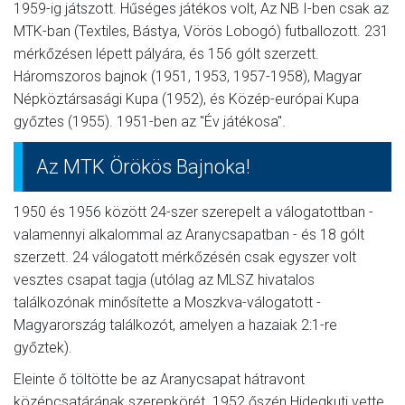
1959-ig játszott. Hűséges játékos volt, Az NB I-ben csak az
MTK-ban (Textiles, Bástya, Vörös Lobogó) futballozott. 231
mérkőzésen lépett pályára, és 156 gólt szerzett.
Háromszoros bajnok (1951, 1953, 1957-1958), Magyar
Népköztársasági Kupa (1952), és Közép-európai Kupa
győztes (1955). 1951-ben az "Év játékosa".
Az MTK Örökös Bajnoka!
1950 és 1956 között 24-szer szerepelt a válogatottban -
valamennyi alkalommal az Aranycsapatban - és 18 gólt
szerzett. 24 válogatott mérkőzésén csak egyszer volt
vesztes csapat tagja (utólag az MLSZ hivatalos
találkozónak minősítette a Moszkva-válogatott -
Magyarország találkozót, amelyen a hazaiak 2:1-re
győztek).
Eleinte ő töltötte be az Aranycsapat hátravont
középcsatárának szerepkörét. 1952 őszén Hidegkuti vette