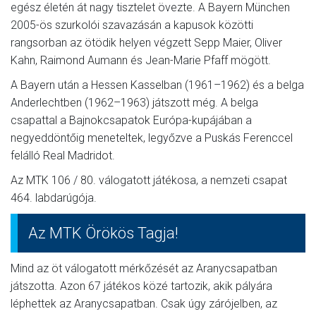
egész életén át nagy tisztelet övezte. A Bayern München
2005-ös szurkolói szavazásán a kapusok közötti
rangsorban az ötödik helyen végzett Sepp Maier, Oliver
Kahn, Raimond Aumann és Jean-Marie Pfaff mögött.
A Bayern után a Hessen Kasselban (1961–1962) és a belga
Anderlechtben (1962–1963) játszott még. A belga
csapattal a Bajnokcsapatok Európa-kupájában a
negyeddöntőig meneteltek, legyőzve a Puskás Ferenccel
felálló Real Madridot.
Az MTK 106 / 80. válogatott játékosa, a nemzeti csapat
464. labdarúgója.
Az MTK Örökös Tagja!
Mind az öt válogatott mérkőzését az Aranycsapatban
játszotta. Azon 67 játékos közé tartozik, akik pályára
léphettek az Aranycsapatban. Csak úgy zárójelben, az