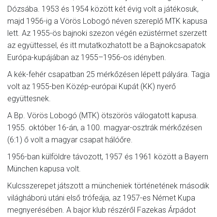
Dózsába. 1953 és 1954 között két évig volt a játékosuk,
majd 1956-ig a Vörös Lobogó néven szereplő MTK kapusa
lett. Az 1955-ös bajnoki szezon végén ezüstérmet szerzett
az együttessel, és itt mutatkozhatott be a Bajnokcsapatok
Európa-kupájában az 1955–1956-os idényben.
A kék-fehér csapatban 25 mérkőzésen lépett pályára. Tagja
volt az 1955-ben Közép-európai Kupát (KK) nyerő
együttesnek.
A Bp. Vörös Lobogó (MTK) ötszörös válogatott kapusa.
1955. október 16-án, a 100. magyar-osztrák mérkőzésen
(6:1) ő volt a magyar csapat hálóőre.
1956-ban külföldre távozott, 1957 és 1961 között a Bayern
München kapusa volt.
Kulcsszerepet játszott a müncheniek történetének második
világháború utáni első trófeája, az 1957-es Német Kupa
megnyerésében. A bajor klub részéről Fazekas Árpádot