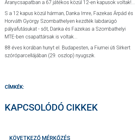
Aranycsapatban a 67 játékos közül 12-en kapusok voltak!...
S a 12 kapus közül hárman, Danka Imre, Fazekas Árpád és
Horváth György Szombathelyen kezdték labdarúgó
pályafutásukat - sőt, Danka és Fazekas a Szombathelyi
MTE-ben csapattársak is voltak...
88 éves korában hunyt el. Budapesten, a Fiumei úti Sírkert
szóróparcellájában (29. oszlop) nyugszik.
CÍMKÉK:
KAPCSOLÓDÓ CIKKEK
KÖVETKEZŐ MÉRKŐZÉS