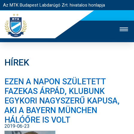
Az MTK Budapest Labdarúgó Zrt. hivatalos honlapja
HÍREK
MTK TV
UTÁNPÓTLÁS
NŐI SZAKÁG
EZEN A NAPON SZÜLETETT
JEGYÉRTÉKESÍTÉS
WEBSHOP
STADION
FAZEKAS ÁRPÁD, KLUBUNK
EGYESÜLET
KAPCSOLAT
EGYKORI NAGYSZERŰ KAPUSA,
AKI A BAYERN MÜNCHEN
NYITÓLAP
HÁLÓŐRE IS VOLT
HÍREK
2019-06-23
CSAPATOK