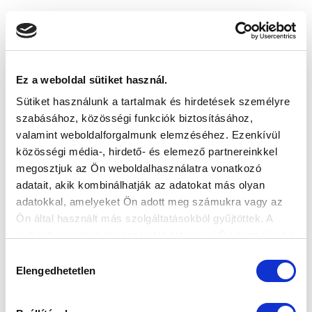
FELIRATKOZOM
SZPONZOROK
Ez a weboldal sütiket használ.
Sütiket használunk a tartalmak és hirdetések személyre
szabásához, közösségi funkciók biztosításához,
valamint weboldalforgalmunk elemzéséhez. Ezenkívül
közösségi média-, hirdető- és elemező partnereinkkel
megosztjuk az Ön weboldalhasználatra vonatkozó
adatait, akik kombinálhatják az adatokat más olyan
adatokkal, amelyeket Ön adott meg számukra vagy az
Ön által használt más szolgáltatásokból gyűjtöttek. A
weboldalon való böngészés folytatásával Ön hozzájárul a
sütik használatához.
Hozzájárulás
Elengedhetetlen
kiválasztása