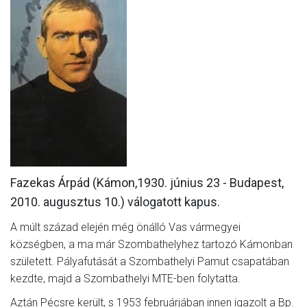
MÉRKŐZÉSEK
KLUB
GALÉRIA
SZURKOLÓI ÉLMÉNYEK
AKKREDITÁCIÓ
Fazekas Árpád (Kámon,1930. június 23 - Budapest,
2010. augusztus 10.) válogatott kapus.
A múlt század elején még önálló Vas vármegyei
községben, a ma már Szombathelyhez tartozó Kámonban
született. Pályafutását a Szombathelyi Pamut csapatában
kezdte, majd a Szombathelyi MTE-ben folytatta.
Aztán Pécsre került, s 1953 februárjában innen igazolt a Bp.