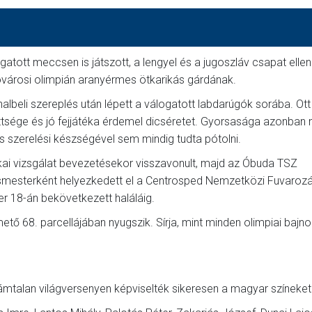
atott meccsen is játszott, a lengyel és a jugoszláv csapat ellen
óvárosi olimpián aranyérmes ötkarikás gárdának.
albeli szereplés után lépett a válogatott labdarúgók sorába. Ot
ttsége és jó fejjátéka érdemel dicséretet. Gyorsasága azonban 
 és szerelési készségével sem mindig tudta pótolni.
ikai vizsgálat bevezetésekor visszavonult, majd az Óbuda TSZ
zsmesterként helyezkedett el a Centrosped Nemzetközi Fuvarozá
er 18-án bekövetkezett haláláig.
tő 68. parcellájában nyugszik. Sírja, mint minden olimpiai bajno
ámtalan világversenyen képviselték sikeresen a magyar színeket