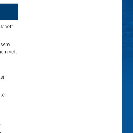
 lépett
t sem
nem volt
si
ké,
.