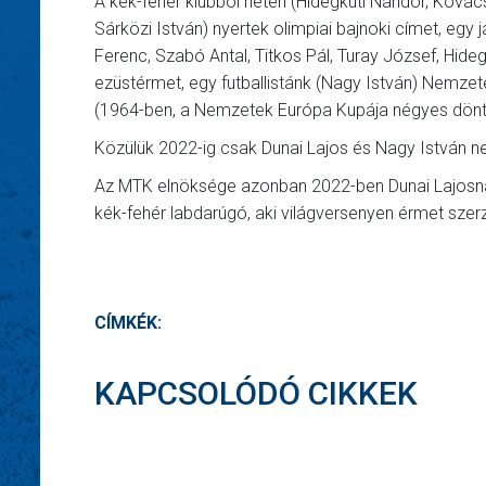
A kék-fehér klubból heten (Hidegkuti Nándor, Kovács
Sárközi István) nyertek olimpiai bajnoki címet, egy
Ferenc, Szabó Antal, Titkos Pál, Turay József, Hideg
ezüstérmet, egy futballistánk (Nagy István) Nemzet
(1964-ben, a Nemzetek Európa Kupája négyes döntő
Közülük 2022-ig csak Dunai Lajos és Nagy István n
Az MTK elnöksége azonban 2022-ben Dunai Lajosnak
kék-fehér labdarúgó, aki világversenyen érmet szer
CÍMKÉK:
KAPCSOLÓDÓ CIKKEK