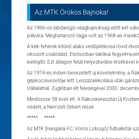
Az MTK Örökös Bajnoka!
Az 1966-os labdarúgó-világbajnokság előtt két válog
pályára. Meghatározó tagja volt az 1968-as mexik
A kék-fehérek kitűnő alakú védőjátékosa rövid élvon
okozott csalódást. Elsősorban taktikai fegyelmeze
kielégítő. Ezt átlagon felüli helyezkedési érzékével
Az 1974-es évben bevezetett új követelmény, a fiz
gépkocsivezetője lett. Leszázalékolása után gará
Vállalatnál. Zuglóban élt feleségével 2000. decemb
Mindössze 58 évet élt. A Rákoskeresztúri Új Közteme
védett, a Nemzeti Sírkert része.
***** *****
Az MTK (Hungária FC, Vörös Lobogó) futballistái sz