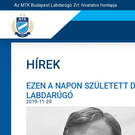
Az MTK Budapest Labdarúgó Zrt. hivatalos honlapja
HÍREK
EZEN A NAPON SZÜLETETT D
LABDARÚGÓ
2019-11-29