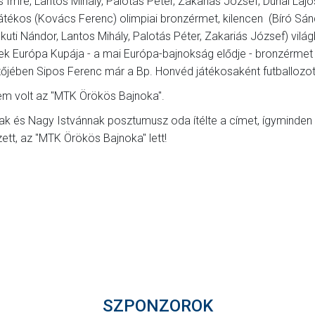
 Imre, Lantos Mihály, Palotás Péter, Zakariás József, Dunai Lajo
 játékos (Kovács Ferenc) olimpiai bronzérmet, kilencen (Bíró Sán
kuti Nándor, Lantos Mihály, Palotás Péter, Zakariás József) világ
ek Európa Kupája - a mai Európa-bajnokság elődje - bronzérmet 
jében Sipos Ferenc már a Bp. Honvéd játékosaként futballozo
em volt az "MTK Örökös Bajnoka".
 és Nagy Istvánnak posztumusz oda ítélte a címet, ígyminden
zett, az "MTK Örökös Bajnoka" lett!
SZPONZOROK