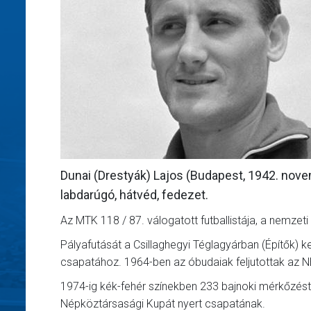
Dunai (Drestyák) Lajos (Budapest, 1942. nove
labdarúgó, hátvéd, fedezet.
Az MTK 118 / 87. válogatott futballistája, a nemzet
Pályafutását a Csillaghegyi Téglagyárban (Építők) ke
csapatához. 1964-ben az óbudaiak feljutottak az NB
1974-ig kék-fehér színekben 233 bajnoki mérkőzést 
Népköztársasági Kupát nyert csapatának.