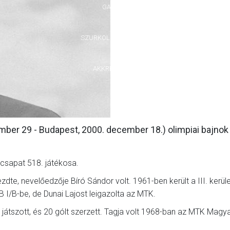
GALÉRIA
SZURKOLÓI ÉLMÉNYEK
AKKREDITÁCIÓ
mber 29 - Budapest, 2000. december 18.) olimpiai bajnok
i csapat 518. játékosa.
zdte, nevelőedzője Bíró Sándor volt. 1961-ben került a III. kerül
 I/B-be, de Dunai Lajost leigazolta az MTK.
játszott, és 20 gólt szerzett. Tagja volt 1968-ban az MTK Magy