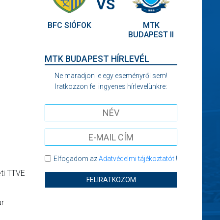
VS
BFC SIÓFOK
MTK
BUDAPEST II
MTK BUDAPEST HÍRLEVÉL
Ne maradjon le egy eseményről sem!
Iratkozzon fel ingyenes hírlevelünkre:
Elfogadom az
Adatvédelmi tájékoztatót
!
eti TTVE
FELIRATKOZOM
ar