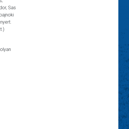
s,
dor, Sas
bajnoki
nyert.
tt.)
 olyan