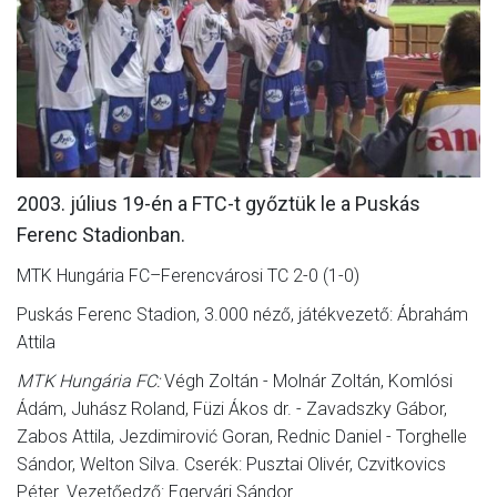
MÉRKŐZÉSEK
KLUB
GALÉRIA
SZURKOLÓI ÉLMÉNYEK
2003. július 19-én a FTC-t győztük le a Puskás
AKKREDITÁCIÓ
Ferenc Stadionban.
MTK Hungária FC–Ferencvárosi TC 2-0 (1-0)
Puskás Ferenc Stadion, 3.000 néző, játékvezető: Ábrahám
Attila
MTK Hungária FC:
Végh Zoltán - Molnár Zoltán, Komlósi
Ádám, Juhász Roland, Füzi Ákos dr. - Zavadszky Gábor,
Zabos Attila, Jezdimirović Goran, Rednic Daniel - Torghelle
Sándor, Welton Silva. Cserék: Pusztai Olivér, Czvitkovics
Péter. Vezetőedző: Egervári Sándor.