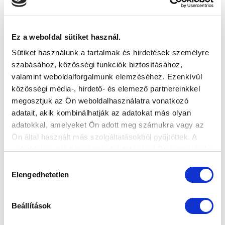
Ez a weboldal sütiket használ.
Sütiket használunk a tartalmak és hirdetések személyre
szabásához, közösségi funkciók biztosításához,
valamint weboldalforgalmunk elemzéséhez. Ezenkívül
közösségi média-, hirdető- és elemező partnereinkkel
megosztjuk az Ön weboldalhasználatra vonatkozó
adatait, akik kombinálhatják az adatokat más olyan
adatokkal, amelyeket Ön adott meg számukra vagy az
Ön által használt más szolgáltatásokból gyűjtöttek. A
weboldalon való böngészés folytatásával Ön hozzájárul a
sütik használatához.
Hozzájárulás
Elengedhetetlen
kiválasztása
Beállítások