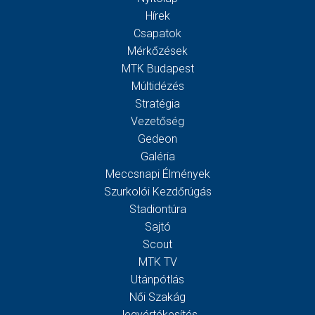
Hírek
Csapatok
Mérkőzések
MTK Budapest
Múltidézés
Stratégia
Vezetőség
Gedeon
Galéria
Meccsnapi Élmények
Szurkolói Kezdőrúgás
Stadiontúra
Sajtó
Scout
MTK TV
Utánpótlás
Női Szakág
Jegyértékesítés