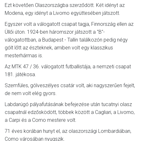
Ezt követően Olaszországba szerződött. Két idényt az
Modena, egy idényt a Livorno együttesében játszott.
Egyszer volt a válogatott csapat tagja, Finnország ellen az
Üllői úton. 1924-ben háromszor játszott a "B"-
válogatottban, a Budapest - Tallin találkozón pedig négy
gólt lőtt az észteknek, amiben volt egy klasszikus
mesterhármas is.
Az MTK 47 / 36. válogatott futballistája, a nemzeti csapat
181. játékosa.
Szemfüles, gólveszélyes csatár volt, aki nagyszerűen fejelt,
de nem volt elég gyors.
Labdarúgó pályafutásának befejezése után tucatnyi olasz
csapatnál edzősködött, többek között a Cagliari, a Livorno,
a Carpi és a Como mestere volt.
71 éves korában hunyt el, az olaszországi Lombardiában,
Como városában nyugszik.