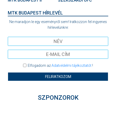
MTK BUDAPEST II
SZEKSZÁRDI UFC
MTK BUDAPEST HÍRLEVÉL
Ne maradjon le egy eseményről sem! Iratkozzon fel ingyenes
hírlevelünkre:
Elfogadom az
Adatvédelmi tájékoztatót
!
FELIRATKOZOM
SZPONZOROK