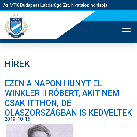
Az MTK Budapest Labdarúgó Zrt. hivatalos honlapja
HÍREK
MTK TV
UTÁNPÓTLÁS
NŐI SZAKÁG
EZEN A NAPON HUNYT EL
JEGYÉRTÉKESÍTÉS
WEBSHOP
STADION
WINKLER II RÓBERT, AKIT NEM
EGYESÜLET
KAPCSOLAT
CSAK ITTHON, DE
OLASZORSZÁGBAN IS KEDVELTEK
NYITÓLAP
2019-10-16
HÍREK
CSAPATOK