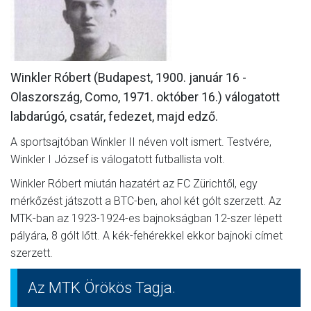
MÉRKŐZÉSEK
KLUB
Winkler Róbert (Budapest, 1900. január 16 -
GALÉRIA
Olaszország, Como, 1971. október 16.) válogatott
SZURKOLÓI ÉLMÉNYEK
labdarúgó, csatár, fedezet, majd edző.
AKKREDITÁCIÓ
A sportsajtóban Winkler II néven volt ismert. Testvére,
Winkler I József is válogatott futballista volt.
Winkler Róbert miután hazatért az FC Zürichtől, egy
mérkőzést játszott a BTC-ben, ahol két gólt szerzett. Az
MTK-ban az 1923-1924-es bajnokságban 12-szer lépett
pályára, 8 gólt lőtt. A kék-fehérekkel ekkor bajnoki címet
szerzett.
Az MTK Örökös Tagja.