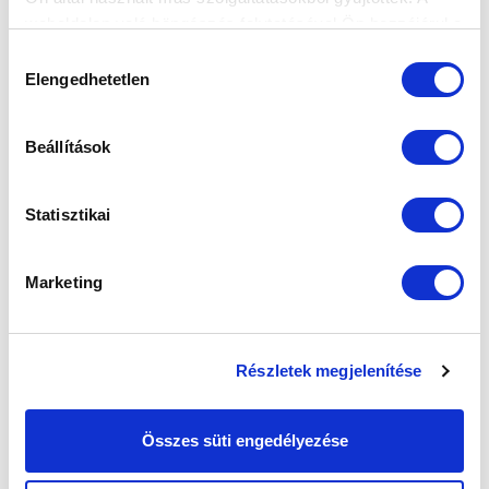
weboldalon való böngészés folytatásával Ön hozzájárul a
sütik használatához.
Hozzájárulás
Elengedhetetlen
kiválasztása
Beállítások
Statisztikai
Marketing
Részletek megjelenítése
Összes süti engedélyezése