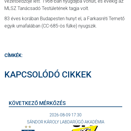
vezetőedzője lett. 1968-ban nyugdíjba vonult, és évekig az
MLSZ Tanácsadó Testületének tagja volt.
83 éves korában Budapesten hunyt el, a Farkasréti Temető
egyik urnafalában (CC-685-ös fülke) nyugszik.
CÍMKÉK:
KAPCSOLÓDÓ CIKKEK
KÖVETKEZŐ MÉRKŐZÉS
2026-08-09 17:30
SÁNDOR KÁROLY LABDARÚGÓ AKADÉMIA