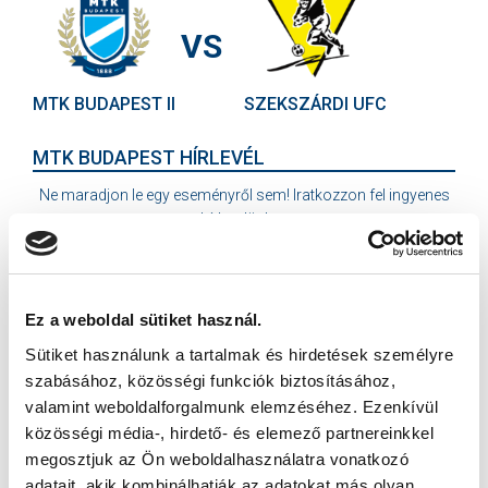
VS
MTK BUDAPEST II
SZEKSZÁRDI UFC
MTK BUDAPEST HÍRLEVÉL
Ne maradjon le egy eseményről sem! Iratkozzon fel ingyenes
hírlevelünkre:
Ez a weboldal sütiket használ.
Sütiket használunk a tartalmak és hirdetések személyre
Elfogadom az
Adatvédelmi tájékoztatót
!
szabásához, közösségi funkciók biztosításához,
valamint weboldalforgalmunk elemzéséhez. Ezenkívül
FELIRATKOZOM
közösségi média-, hirdető- és elemező partnereinkkel
megosztjuk az Ön weboldalhasználatra vonatkozó
adatait, akik kombinálhatják az adatokat más olyan