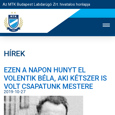
Az MTK Budapest Labdarúgó Zrt. hivatalos honlapja
HÍREK
MTK TV
UTÁNPÓTLÁS
NŐI SZAKÁG
EZEN A NAPON HUNYT EL
JEGYÉRTÉKESÍTÉS
WEBSHOP
STADION
VOLENTIK BÉLA, AKI KÉTSZER IS
EGYESÜLET
KAPCSOLAT
VOLT CSAPATUNK MESTERE
2019-10-27
NYITÓLAP
HÍREK
CSAPATOK