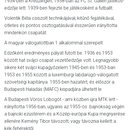
1934-ben a Kreuzlingen, 1938-ban az FC St. Gallen játékos-
edzője lett. 1939-ben fejezte be játékosként a futballt.
Volentik Béla csiszolt technikájával, kitűnő fejjátékával,
ötletes és pontos osztogatásával ésszerűen irányította
mindenkori csapatát.
A magyar válogatottban 1 alkalommal szerepelt.
Edzőként eredményes pályát futott be. 1936 és 1953
között hat svájci csapat vezetőedzője volt. Legnagyobb
sikere két svájci kupagyőzelem 1945-ben és 1953-ban.
1953 és 1955 között a luxemburgi labdarúgó-válogatott
szövetségi kapitánya. 1955-ben hazatért, és először a
Budapesti Haladás (MAFC) kispadjára ülhetett le.
A Budapesti Vörös Lobogót - ami közben újra MTK lett -
irányította 1956-ban, ugyanis az 1955-ös bajnokság végén
a bajnoki ezüstérem és a Közép-európai Kupa megnyerése
ellenére Kemény Tibor távozott, vagy távoznia kellett a
kék-fehérektől.