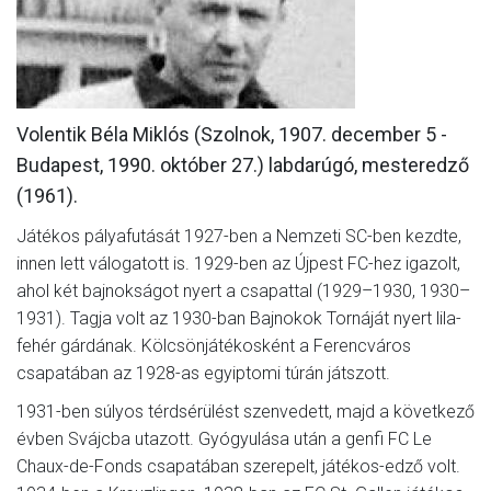
MÉRKŐZÉSEK
KLUB
GALÉRIA
Volentik Béla Miklós (Szolnok, 1907. december 5 -
Budapest, 1990. október 27.) labdarúgó, mesteredző
SZURKOLÓI ÉLMÉNYEK
(1961).
AKKREDITÁCIÓ
Játékos pályafutását 1927-ben a Nemzeti SC-ben kezdte,
innen lett válogatott is. 1929-ben az Újpest FC-hez igazolt,
ahol két bajnokságot nyert a csapattal (1929–1930, 1930–
1931). Tagja volt az 1930-ban Bajnokok Tornáját nyert lila-
fehér gárdának. Kölcsönjátékosként a Ferencváros
csapatában az 1928-as egyiptomi túrán játszott.
1931-ben súlyos térdsérülést szenvedett, majd a következő
évben Svájcba utazott. Gyógyulása után a genfi FC Le
Chaux-de-Fonds csapatában szerepelt, játékos-edző volt.