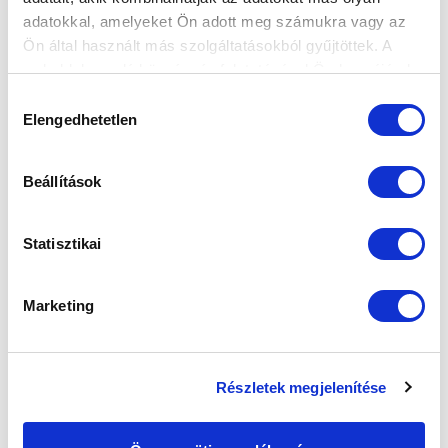
SZPONZOROK
adatokkal, amelyeket Ön adott meg számukra vagy az
Ön által használt más szolgáltatásokból gyűjtöttek. A
weboldalon való böngészés folytatásával Ön hozzájárul a
sütik használatához.
Hozzájárulás
Elengedhetetlen
kiválasztása
Beállítások
Statisztikai
Marketing
Részletek megjelenítése