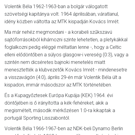
Volentik Béla 1962-1963-ban a bolgár válogatott
szövetségi kapitánya volt. 1964 áprilisában, váratlanul,
idény közben váltotta az MTK kispadján Kovács Imrét.
Ma már nehéz megmondani - a korabeli szűkszavú
sajtóforrásokból kihámozni szinte lehetetlen, a pletykákkal
foglalkozni pedig eléggé méltatlan lenne -, hogy a Celtic
elleni elődöntőben a súlyos glasgow-i vereség (0:3), vagy a
szintén nem dicséretes bajnoki menetelés miatt
menesztették a klubvezetők Kovács Imrét - mindenesetre
a visszavágón (4:0), április 29-én már Volentik Béla ült a
kispadon, immár másodszor az MTK történetében.
És a Kupagyőztesek Európa Kupája (KEK) 1964. évi
döntőjében is ő irányította a kék-fehéreket, akik a
megismételt, második mérkőzésen 1:0-ra kikaptak a
portugál Sporting Lisszabontól.
Volentik Béla 1966-1967-ben az NDK-beli Dynamo Berlin