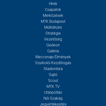
Hírek
Csapatok
Mérkőzések
MTK Budapest
Múltidézés
Stratégia
Vezetőség
Gedeon
Galéria
Meccsnapi Élmények
Szurkolói Kezdőrúgás
Stadiontúra
Sajtó
Scout
MTK TV
Utánpótlás
Női Szakág
Jegyértékesítés