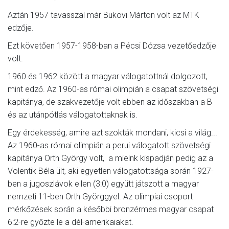
Aztán 1957 tavasszal már Bukovi Márton volt az MTK
edzője.
Ezt követően 1957-1958-ban a Pécsi Dózsa vezetőedzője
volt.
1960 és 1962 között a magyar válogatottnál dolgozott,
mint edző. Az 1960-as római olimpián a csapat szövetségi
kapitánya, de szakvezetője volt ebben az időszakban a B
és az utánpótlás válogatottaknak is.
Egy érdekesség, amire azt szokták mondani, kicsi a világ...
Az 1960-as római olimpián a perui válogatott szövetségi
kapitánya Orth György volt, a mieink kispadján pedig az a
Volentik Béla ült, aki egyetlen válogatottsága során 1927-
ben a jugoszlávok ellen (3:0) együtt játszott a magyar
nemzeti 11-ben Orth Györggyel. Az olimpiai csoport
mérkőzések során a későbbi bronzérmes magyar csapat
6:2-re győzte le a dél-amerikaiakat.