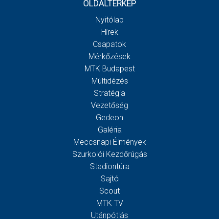
OLDALTÉRKÉP
Nyitólap
Hírek
Csapatok
Mérkőzések
MTK Budapest
Múltidézés
Stratégia
Vezetőség
Gedeon
Galéria
Meccsnapi Élmények
Szurkolói Kezdőrúgás
Stadiontúra
Sajtó
Scout
MTK TV
Utánpótlás