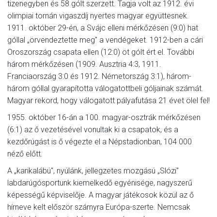
tizenegyben és 58 gólt szerzett. Tagja volt az 1912. évi
olimpiai tornán vigaszdíj nyertes magyar együttesnek.
1911. október 29-én, a Svájc elleni mérkőzésen (9:0) hat
góllal „örvendeztette meg" a vendégeket. 1912-ben a cári
Oroszország csapata ellen (12:0) öt gólt ért el. További
három mérkőzésen (1909. Ausztria 4:3, 1911.
Franciaország 3:0 és 1912. Németország 3:1), három-
három góllal gyarapította válogatottbeli góljainak számát.
Magyar rekord, hogy válogatott pályafutása 21 évet ölel fel!
1955. október 16-án a 100. magyar-osztrák mérkőzésen
(6:1) az ő vezetésével vonultak ki a csapatok, és a
kezdőrúgást is ő végezte el a Népstadionban, 104 000
néző előtt.
A „karikalábú", nyúlánk, jellegzetes mozgású „Slózi"
labdarúgósportunk kiemelkedő egyénisége, nagyszerű
képességű képviselője. A magyar játékosok közül az ő
hírneve kelt először szárnyra Európa-szerte. Nemcsak