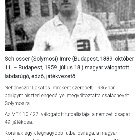
MÉRKŐZÉSEK
KLUB
GALÉRIA
SZURKOLÓI ÉLMÉNYEK
Schlosser (Solymosi) Imre (Budapest, 1889. október
AKKREDITÁCIÓ
11. – Budapest, 1959. július 18.) magyar válogatott
labdarúgó, edző, játékvezető.
Néhányszor Lakatos Imreként szerepelt, 1936-ban
belügyminiszteri engedéllyel megváltoztatta családnevét
Solymosira.
Az MTK 10 / 27. válogatott futballistája, a nemzeti csapat
49. játékosa.
Korának egyik legnagyobb futballcsillaga, a magyar