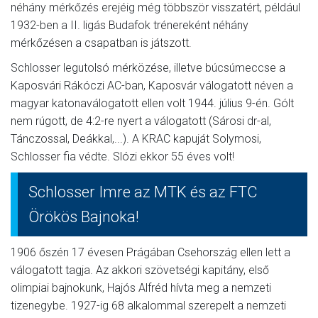
néhány mérkőzés erejéig még többször visszatért, például
1932-ben a II. ligás Budafok trénereként néhány
mérkőzésen a csapatban is játszott.
Schlosser legutolsó mérközése, illetve búcsúmeccse a
Kaposvári Rákóczi AC-ban, Kaposvár válogatott néven a
magyar katonaválogatott ellen volt 1944. július 9-én. Gólt
nem rúgott, de 4:2-re nyert a válogatott (Sárosi dr-al,
Tánczossal, Deákkal,...). A KRAC kapuját Solymosi,
Schlosser fia védte. Slózi ekkor 55 éves volt!
Schlosser Imre az MTK és az FTC
Örökös Bajnoka!
1906 őszén 17 évesen Prágában Csehország ellen lett a
válogatott tagja. Az akkori szövetségi kapitány, első
olimpiai bajnokunk, Hajós Alfréd hívta meg a nemzeti
tizenegybe. 1927-ig 68 alkalommal szerepelt a nemzeti