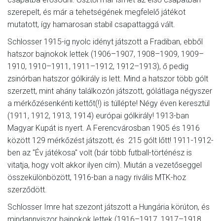
szerepelt, és már a tehetségének megfelelő játékot
mutatott, így hamarosan stabil csapattaggá vált.
Schlosser 1915-ig nyolc idényt játszott a Fradiban, ebből
hatszor bajnokok lettek (1906–1907, 1908–1909, 1909–
1910, 1910–1911, 1911–1912, 1912–1913), ő pedig
zsinórban hatszor gólkirály is lett. Mind a hatszor több gólt
szerzett, mint ahány találkozón játszott, gólátlaga négyszer
a mérkőzésenkénti kettőt(!) is túllépte! Négy éven keresztül
(1911, 1912, 1913, 1914) európai gólkirály! 1913-ban
Magyar Kupát is nyert. A Ferencvárosban 1905 és 1916
között 129 mérkőzést játszott, és 215 gólt lőtt! 1911-1912-
ben az "Év játékosa" volt (bár több futball-történész is
vitatja, hogy volt akkor ilyen cím). Miután a vezetőseggel
összekülönbözött, 1916-ban a nagy rivális MTK-hoz
szerződött.
Schlosser Imre hat szezont játszott a Hungária körúton, és
mindannyiszor bajnokok lettek (1916–1917, 1917–1918,