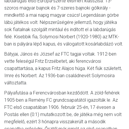
labdarúgás első Európa-szerte elismert klasszisa. 13-
szoros magyar bajnok és 7-szeres bajnoki gólkirály -
mindkettő a mai napig magyar csúcs! Legendásan görbe
lábú játékos volt. Népszerűségére jellemző, hogy játéka
sok fiatalnak szolgált mintául és indított el a labdarúgás
felé. Kisebbik fia, Solymosi Norbert (1920-1980) az MTK-
ban is pályára lépő kapus, és válogatott kosárlabdázó volt.
Bátyjai, János és József az FTC tagjai voltak. 1912-ben
vette feleségül Fritz Erzsébetet, aki ferencvárosi
csapattartása, a kapus Fritz Alajos húga. Két fiúk született,
Imre és Norbert. Az 1936-ban családnevét Solymosira
változtatta.
Pályafutása a Ferencvárosban kezdődött. A zöld-fehérek
1905-ben a Remény FC grundcsapatától igazolták le. Az
FTC első csapatában 1906. február 25-én, 17 évesen a
Postás ellen (0:1) mutatkozott be, de játéka még nem volt
megfelelő, ezért 3 hónapra visszakerült a második
csapatba erősödni. Ősztől már ismét az első csapatban