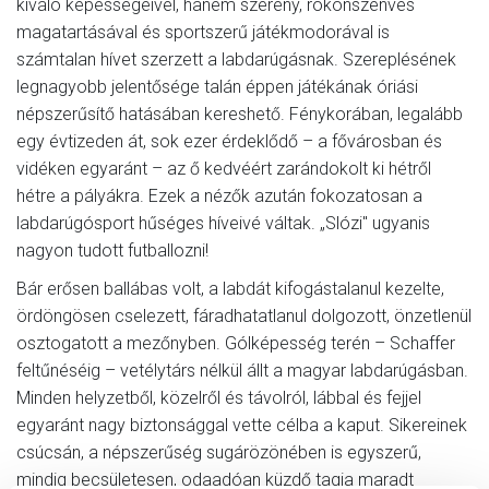
kiváló képességeivel, hanem szerény, rokonszenves
magatartásával és sportszerű játékmodorával is
számtalan hívet szerzett a labdarúgásnak. Szereplésének
legnagyobb jelentősége talán éppen játékának óriási
népszerűsítő hatásában kereshető. Fénykorában, legalább
egy évtizeden át, sok ezer érdeklődő – a fővárosban és
vidéken egyaránt – az ő kedvéért zarándokolt ki hétről
hétre a pályákra. Ezek a nézők azután fokozatosan a
labdarúgósport hűséges híveivé váltak. „Slózi" ugyanis
nagyon tudott futballozni!
Bár erősen ballábas volt, a labdát kifogástalanul kezelte,
ördöngösen cselezett, fáradhatatlanul dolgozott, önzetlenül
osztogatott a mezőnyben. Gólképesség terén – Schaffer
feltűnéséig – vetélytárs nélkül állt a magyar labdarúgásban.
Minden helyzetből, közelről és távolról, lábbal és fejjel
egyaránt nagy biztonsággal vette célba a kaput. Sikereinek
csúcsán, a népszerűség sugárözönében is egyszerű,
mindig becsületesen, odaadóan küzdő tagja maradt