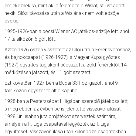
emlékeznek rá, mint aki a felemelte a Wislát, stílust adott
nekik. Slózi távozása után a Wislának nem volt edzője
évekig.
1925-1926-ban a bécsi Wiener AC játékos-edzője lett, ahol
17 találkozón 6 gólt lőtt.
Aztán 1926 őszén visszatért az Üllői útra a Ferencvároshoz,
és bajnokcsapat (1926-1927), s Magyar Kupa győztes
(1927) együttes tagjaként búcsúzott a zöld-fehérektől. 14
mérkőzésen játszott, és 11 gólt szerzett.
Ezt követően 1927-ben a Budai 33-hoz igazolt, ahol 9
találkozón egyszer talált a kapuba.
1928-ban a Pesterzsébet II. ligában szereplő játékosa lett,
s még ebben az évben be is jelentette visszavonulását.
1928 júniusában jutalomjátékot szerveztek számára,
amelyen a II. Liga csapatával legyőzték az I. Liga
együttesét. Visszavonulása után különböző csapatokban