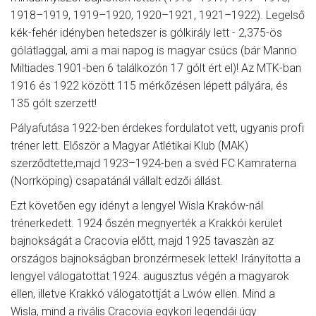
1918–1919, 1919–1920, 1920–1921, 1921–1922). Legelső
kék-fehér idényben hetedszer is gólkirály lett - 2,375-ös
gólátlaggal, ami a mai napog is magyar csúcs (bár Manno
Miltiades 1901-ben 6 találkozón 17 gólt ért el)! Az MTK-ban
1916 és 1922 között 115 mérkőzésen lépett pályára, és
135 gólt szerzett!
Pályafutása 1922-ben érdekes fordulatot vett, ugyanis profi
tréner lett. Először a Magyar Atlétikai Klub (MAK)
szerződtette,majd 1923–1924-ben a svéd FC Kamraterna
(Norrköping) csapatánál vállalt edzői állást.
Ezt követően egy idényt a lengyel Wisla Kraków-nál
trénerkedett. 1924 őszén megnyerték a Krakkói kerület
bajnokságát a Cracovia előtt, majd 1925 tavaszàn az
országos bajnokságban bronzérmesek lettek! Irányította a
lengyel válogatottat 1924. augusztus végén a magyarok
ellen, illetve Krakkó válogatottját a Lwów ellen. Mind a
Wisla, mind a rivális Cracovia egykori legendái úgy